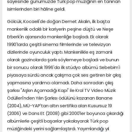
sayesinde günümüzde Türk pop müziğinin en tanınan
isimlerinden biri hâline geldi.
Gölcük, Kocaeli'de doğan Demet Akalın, ilk başta
mankenlik odaklı bir kariyerin peşine düştü ve Neşe
Erberk'in ajansında mankenliğe başladı. Ek olarak
1990'larda çeşitli sinema filmlerinde ve televizyon
dizilerinde oyunculuk yaptı. Mankenlikle eş zamanlı
olarak gazinolarda şarkı söylemeye başladı ve bunun
bir sonucu olarak 1996'da ilk stüdyo albümü Sebebim'i
piyasaya sürdü ancak çalışma çok ses getiren bir çıkış
yapmasına yardımcı olamadı. Daha sonradan çıkış
şarkısı "Aşkın Açamadığı Kapı" ile Kral TV Video Müzik
Ödülleri'nden Yılın Şarkısı ödülünü kazanan Banane
(2004), MÜ-YAP'tan altın sertifika alan Kusursuz 19
(2006) ve Dans Et (2008) gibi 2000'ler boyunca çıkardığı
albümlerle çeşitli başarılar yakalayarak Türk pop
müziğindeki yerini sağlamlaştırdı. Yayımlandığı yıl