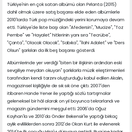
Türkiye'nin en çok satan albümü olan Pırlanta (2015)
dahil olmak üzere satış başarısı elde eden albümlerle
2010'larda Türk pop müziğindeki yerini korumaya devam
etti. Türkiye'de liste başı olan "Afedersin", "Mucize", "Toz
Pembe" ve "Hayalet" hitlerinin yanı sıra "Tecrübe",
"Çanta", "Olacak Olacak", "Sabıka", "İlahi Adalet" ve "Ders
Olsun" şarkıları da ilk beş başarısı gösterdi.
Albümlerinde yer verdiği "biten bir ilişkinin ardından eski
sevgiliye meydan okuyan" şarkılarla müzik eleştirmenleri
tarafından kendi tarzını oluşturduğu kabul edilen Akalın,
magazinsel kişiliğiyle de sık sık öne çıktı. 2007'den
itibaren Hande Yener ile yaptığı sözlü tartışmalar
geleneksel bir hâl alarak on yıl boyunca tekrarlandı ve
magazin gündemini meşgul etti. 2006'da Oğuz
Kayhan'la ve 2010'da Önder Bekensir'le yaptığı birkaç
aylık evliliklerden sonra 2012'de Okan Kurt ile evlenerek
2014'te ilk çocuğu Hira'yı dünyaya getirdi. Bugüne kadar