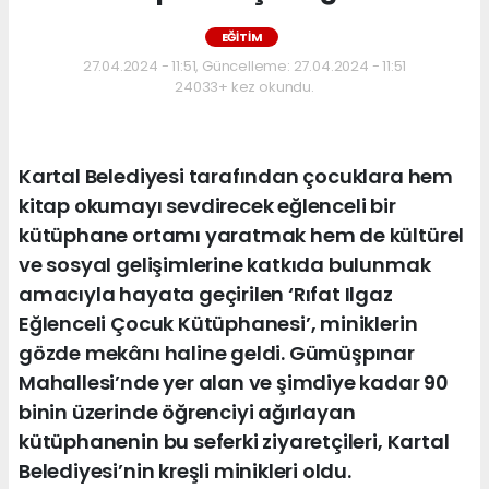
EĞİTİM
27.04.2024 - 11:51, Güncelleme: 27.04.2024 - 11:51
24033+ kez okundu.
Kartal Belediyesi tarafından çocuklara hem
kitap okumayı sevdirecek eğlenceli bir
kütüphane ortamı yaratmak hem de kültürel
ve sosyal gelişimlerine katkıda bulunmak
amacıyla hayata geçirilen ‘Rıfat Ilgaz
Eğlenceli Çocuk Kütüphanesi’, miniklerin
gözde mekânı haline geldi. Gümüşpınar
Mahallesi’nde yer alan ve şimdiye kadar 90
binin üzerinde öğrenciyi ağırlayan
kütüphanenin bu seferki ziyaretçileri, Kartal
Belediyesi’nin kreşli minikleri oldu.