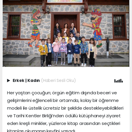
Erkek
|
Kadın
(Haberi Sesli Oku)
Her yaştan çocuğun; örgün eğitim dışında beceri ve
gelişimlerini eğlenceli bir ortamda, kolay bir öğrenme
modeli ile üstelik ücretsiz bir şekilde destekleyebildikleri
ve Tarihi Kentler Birliği’nden ödüllü kütüphaneyi ziyaret
eden kreşli minikler, yüzlerce kitap arasından seçtikleri
kitapları okumanın keyfini yaşadı.