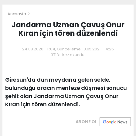
Anasayfa
Jandarma Uzman Çavuş Onur
Kıran için tören düzenlendi
24.08.2020 - 11:04, Güncelleme: 18.05.2021 - 14:25
3713+ kez okundu.
Giresun'da dün meydana gelen selde,
bulunduğu aracın menfeze düşmesi sonucu
şehit olan Jandarma Uzman Çavuş Onur
Kıran için tören düzenlendi.
ABONE OL