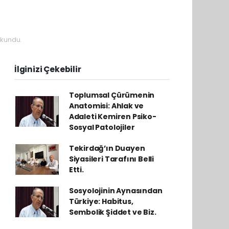
okundu.
İlginizi Çekebilir
Toplumsal Çürümenin
Anatomisi: Ahlak ve
Adaleti Kemiren Psiko-
Sosyal Patolojiler
Tekirdağ’ın Duayen
Siyasileri Tarafını Belli
Etti.
Sosyolojinin Aynasından
Türkiye: Habitus,
Sembolik Şiddet ve Biz.