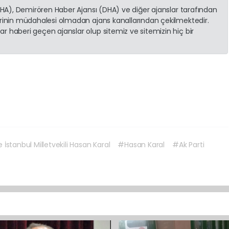
(İHA), Demirören Haber Ajansı (DHA) ve diğer ajanslar tarafından
erinin müdahalesi olmadan ajans kanallarından çekilmektedir.
r haberi geçen ajanslar olup sitemiz ve sitemizin hiç bir
İstanbul Milletvekili Hasan Karal
#Hasan Karal
#Ak Parti