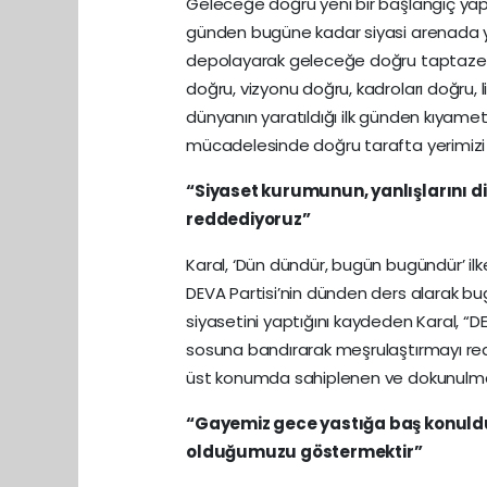
Geleceğe doğru yeni bir başlangıç yaptık
günden bugüne kadar siyasi arenada y
depolayarak geleceğe doğru taptaze b
doğru, vizyonu doğru, kadroları doğru, l
dünyanın yaratıldığı ilk günden kıyamet
mücadelesinde doğru tarafta yerimizi a
“Siyaset kurumunun, yanlışlarını 
reddediyoruz”
Karal, ‘Dün dündür, bugün bugündür’ ilke
DEVA Partisi’nin dünden ders alarak bug
siyasetini yaptığını kaydeden Karal, “DE
sosuna bandırarak meşrulaştırmayı red
üst konumda sahiplenen ve dokunulmaz k
“Gayemiz gece yastığa baş konuld
olduğumuzu göstermektir”