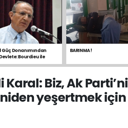
el Güç Donanımından
BARINMA !
Devlete: Bourdieu ile
sal Dengeyi Okumak
 Karal: Biz, Ak Parti’n
iden yeşertmek için