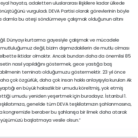
syal hayata, adaletten uluslararası ilişkilere kadar ülkede
üştüğünü vurguladı. DEVA Partisi olarak görevlerinin böyle
a damla bu ateşi söndürmeye çalışmak olduğunun altını
ğil. Dünyayı kurtarma gayesiyle çalışmak ve mücadele
mutluluğumuz değil, bizim dışımızdakilerin de mutlu olması
esi elbette iktidar olmaktır. Ancak bundan daha da önemlisi 85
setin nasıl yapıldığını göstermek, gece yastığa baş
abilmenin teminatı olduğumuzu göstermektir. 23 yıl önce
ha çok özgürlük, daha çok insan hakkı anlayışıyla kurulan Ak
yaptığı en büyük haksızlık bir umudu köreltmiş, yok etmiş
ybettiği umudu yeniden yeşertmek için buradayız. İstanbul 1.
şkilatımıza, genelde tüm DEVA teşkilatımızın şahlanmasına,
kongremizle beraber bu şahlanışa bir ilmek daha atarak
rüyüşümüzü başlatmaya vesile olsun.”