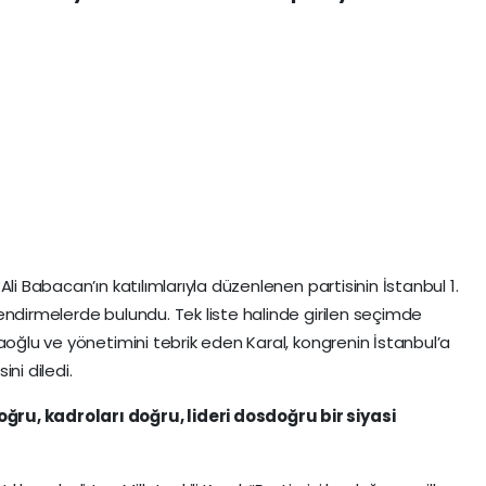
li Babacan’ın katılımlarıyla düzenlenen partisinin İstanbul 1.
endirmelerde bulundu. Tek liste halinde girilen seçimde
aoğlu ve yönetimini tebrik eden Karal, kongrenin İstanbul’a
ni diledi.
ru, kadroları doğru, lideri dosdoğru bir siyasi