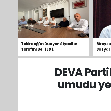
Tekirdağ’ın Duayen Siyasileri
Bireys
Tarafını Belli Etti.
Sosyal 
Toplum
DEVA Partili
umudu yen