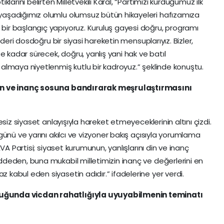
larını belirten Milletvekili Karal, “Partimizi kurduğumuz ilk
aşadığımız olumlu olumsuz bütün hikayeleri hafızamıza
ir başlangıç yapıyoruz. Kuruluş gayesi doğru, programı
ideri dosdoğru bir siyasi hareketin mensuplarıyız. Bizler,
e kadar sürecek, doğru, yanlış yani hak ve batıl
lmaya niyetlenmiş kutlu bir kadroyuz.” şeklinde konuştu.
din ve inanç sosuna bandırarak meşrulaştırmasını
siz siyaset anlayışıyla hareket etmeyeceklerinin altını çizdi.
ünü ve yarını akılcı ve vizyoner bakış açısıyla yorumlama
VA Partisi; siyaset kurumunun, yanlışlarını din ve inanç
deden, buna mukabil milletimizin inanç ve değerlerini en
abul eden siyasetin adıdır.” ifadelerine yer verdi.
uğunda vicdan rahatlığıyla uyuyabilmenin teminatı