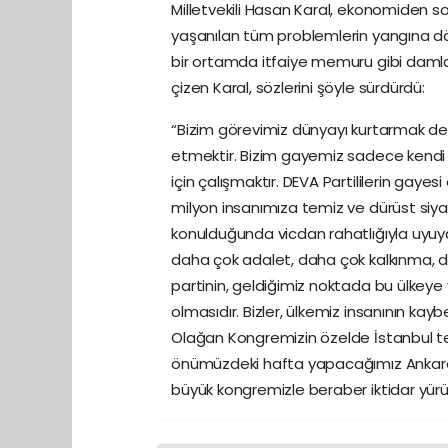
Milletvekili Hasan Karal, ekonomiden so
yaşanılan tüm problemlerin yangına dön
bir ortamda itfaiye memuru gibi daml
çizen Karal, sözlerini şöyle sürdürdü:
“Bizim görevimiz dünyayı kurtarmak de
etmektir. Bizim gayemiz sadece kendi 
için çalışmaktır. DEVA Partililerin gay
milyon insanımıza temiz ve dürüst siya
konulduğunda vicdan rahatlığıyla uyuy
daha çok adalet, daha çok kalkınma, da
partinin, geldiğimiz noktada bu ülkeye 
olmasıdır. Bizler, ülkemiz insanının ka
Olağan Kongremizin özelde İstanbul te
önümüzdeki hafta yapacağımız Ankara 
büyük kongremizle beraber iktidar yü