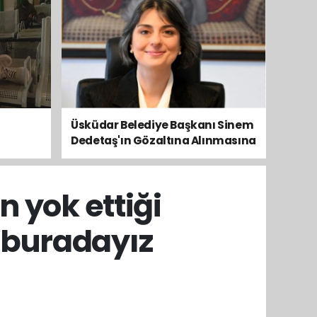
Üsküdar Belediye Başkanı Sinem
Dedetaş'ın Gözaltına Alınmasına
Kamuoyundan Ve Siyasetten
Tepkiler Yükseliyor
in yok ettiği
 buradayız