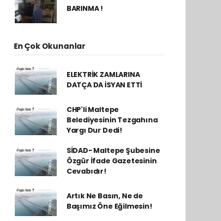
BARINMA !
En Çok Okunanlar
ELEKTRİK ZAMLARINA
DATÇA DA İSYAN ETTİ
CHP'li Maltepe
Belediyesinin Tezgahına
Yargı Dur Dedi!
SİDAD- Maltepe Şubesine
Özgür İfade Gazetesinin
Cevabıdır!
Artık Ne Basın, Ne de
Başımız Öne Eğilmesin!