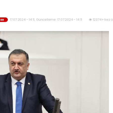
17.07.2024 - 14:11, Güncelleme: 17.07.2024 - 14:11
12374+ kez 
BER