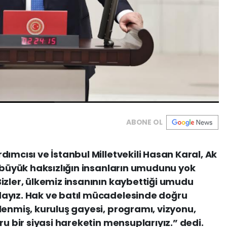
ABONE OL
ımcısı ve İstanbul Milletvekili Hasan Karal, Ak
n büyük haksızlığın insanların umudunu yok
izler, ülkemiz insanının kaybettiği umudu
ayız. Hak ve batıl mücadelesinde doğru
lenmiş, kuruluş gayesi, programı, vizyonu,
ru bir siyasi hareketin mensuplarıyız.” dedi.