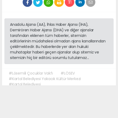
Anadolu Ajansı (AA), İhlas Haber Ajansı (İHA),
Demirören Haber Ajansı (DHA) ve diğer ajanslar
tarafından eklenen tüm haberler, sitemizin
editörlerinin müdahalesi olmadan ajans kanallarından
çekilmektedir. Bu haberlerde yer alan hukuki
muhataplar haberi geçen ajanslar olup sitemiz ve
sitemizin hiç bir editörü sorumlu tutulamaz...
#Lösemili Çocuklar Vakfı
#LÖSEV
#Kartal Belediyesi Yakacık Kültür Merkezi
#Kartal Belediyesi
#Her Kurban Lösemili Çocuklara Can
#Dr.Üstün Ezer