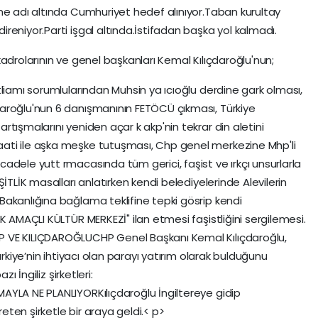
me adı altında Cumhuriyet hedef alınıyor.Taban kurultay
eniyor.Parti işgal altında.İstifadan başka yol kalmadı.
adrolarının ve genel başkanları Kemal Kılıçdaroğlu'nun;
tliamı sorumlularından Muhsin ya ıcıoğlu derdine gark olması,
aroğlu'nun 6 danışmanının FETÖCÜ çıkması, Türkiye
tışmalarını yeniden açar k akp'nin tekrar din aletini
ati ile aşka meşke tutuşması, Chp genel merkezine Mhp'li
adele yutt rmacasında tüm gerici, faşist ve ırkçı unsurlarla
İTLİK masalları anlatırken kendi belediyelerinde Alevilerin
akanlığına bağlama teklifine tepki gösrip kendi
K AMAÇLI KÜLTÜR MERKEZİ" ilan etmesi faşistliğini sergilemesi.
 VE KILIÇDAROĞLUCHP Genel Başkanı Kemal Kılıçdaroğlu,
ürkiye’nin ihtiyacı olan parayı yatırım olarak bulduğunu
ı İngiliz şirketleri:
AYLA NE PLANLIYORKılıçdaroğlu İngiltereye gidip
reten şirketle bir araya geldi.< p>