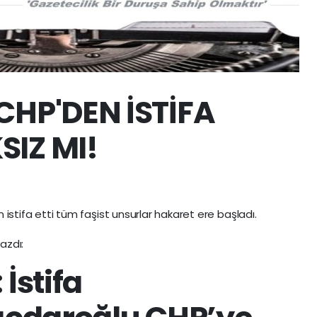
CHP'DEN İSTİFA
IZ MI!
n istifa etti tüm faşist unsurlar hakaret ere başladı.
yazdı:
İstifa