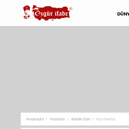
DÜN
Anasayfa
Yazarlar
Abidin Sari
Yazı Detayı