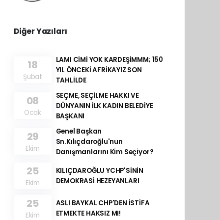
Diğer Yazıları
LAMI CİMİ YOK KARDEŞİMMM; 150
18
YIL ÖNCEKİ AFRİKAYIZ SON
Şubat
TAHLİLDE
SEÇME, SEÇİLME HAKKI VE
08
DÜNYANIN İLK KADIN BELEDİYE
Ocak
BAŞKANI
Genel Başkan
29
Sn.Kılıçdaroğlu'nun
Ekim
Danışmanlarını Kim Seçiyor?
25
KILIÇDAROĞLU YCHP'SİNİN
DEMOKRASİ HEZEYANLARI
Ekim
25
ASLI BAYKAL CHP'DEN İSTİFA
ETMEKTE HAKSIZ MI!
Ekim