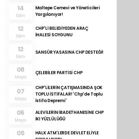
14
Maltepe Cemevi ve Yöneticileri
Yargılanıyor!
Ekim
12
CHP'Lİ BELEDİYEDEN ARAÇ
İHALESİ SOYGUNU
Ekim
12
SANSÜR YASASINA CHP DESTEĞİ!
Ekim
08
ÇELEBİLER PARTİSİ CHP
Mayıs
CHP'LİLERİN ÇATIŞMASINDA ŞOK
07
TOPLU İSTİFALAR! 'Chp'de Toplu
Mayıs
İstifa Depremi'
06
ALEVİLERİN İBADETHANESİNE CHP
İKİ YÜZLÜLÜĞÜ
Mayıs
05
HALK ATM'LERDE DEVLET ELİYLE