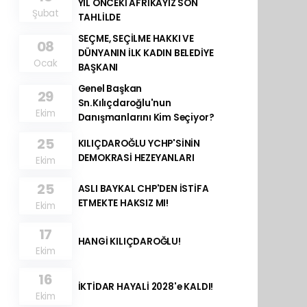
YIL ÖNCEKİ AFRİKAYIZ SON
Şubat
TAHLİLDE
SEÇME, SEÇİLME HAKKI VE
08
DÜNYANIN İLK KADIN BELEDİYE
Ocak
BAŞKANI
Genel Başkan
29
Sn.Kılıçdaroğlu'nun
Ekim
Danışmanlarını Kim Seçiyor?
25
KILIÇDAROĞLU YCHP'SİNİN
DEMOKRASİ HEZEYANLARI
Ekim
25
ASLI BAYKAL CHP'DEN İSTİFA
ETMEKTE HAKSIZ MI!
Ekim
17
HANGİ KILIÇDAROĞLU!
Ekim
16
İKTİDAR HAYALİ 2028'e KALDI!
Ekim