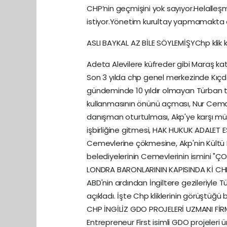
CHP’nin geçmişini yok sayıyor.Helalleş
istiyor.Yönetim kurultay yapmamakta dir
ASLI BAYKAL AZ BİLE SÖYLEMİŞYChp klik k
Adeta Alevilere küfreder gibi Maraş ka
Son 3 yılda chp genel merkezinde Kıçd
gündeminde 10 yıldır olmayan Türban tar
kullanmasının önünü açması, Nur Cema
danışman oturtulması, Akp'ye karşı müc
işbirliğine gitmesi, HAK HUKUK ADALET EŞ
Cemevlerine çökmesine, Akp'nin Kültü B
belediyelerinin Cemevlerinin ismini "ÇO
LONDRA BARONLARININ KAPISINDA Kİ CHP
ABD'nin ardından İngiltere gezileriyle T
açıkladı. İşte Chp kliklerinin görüştüğü baz
CHP İNGİLİZ GDO PROJELERİ UZMANI FİRM
Entrepreneur First isimli GDO projeleri ü