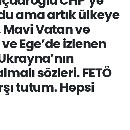
lıçdaroğlu CHP’ye
rdu ama artık ülkeye
. Mavi Vatan ve
 ve Ege’de izlenen
 Ukrayna’nın
lmalı sözleri. FETÖ
rşı tutum. Hepsi