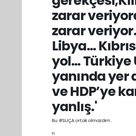
gerekçesi,Kı
zarar veriyo
zarar veriyor
Libya… Kıbrıs
yol… Türkiye
yanında yer a
ve HDP’ye ka
yanlış.'
Bu #SUÇA ortak olmazdım .
n