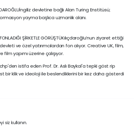
AROĞLUİngiliz devletine bağlı Alan Turing Enstitüsü;
enformasyon yayma başlıca uzmanlık alanı.
FONLADIĞI ŞİRKETLE GÖRÜŞTÜKılıçdaroğlu’nun ziyaret ettiği
devleti ve özel yatırımcılardan fon alıyor. Creative UK, film,
ve film yapımı üzerine çalışıyor.
hp'den istifa eden Prof. Dr. Aslı Baykal'a tepki göst rip
bir klik ve ideoloji ile beslendiklerini bir kez daha gösterdi
i siz kullanın.