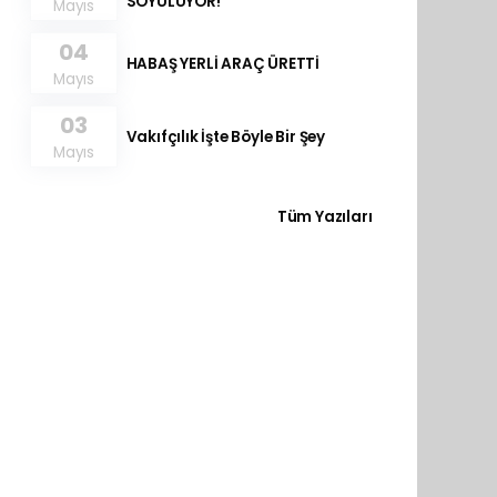
SOYULUYOR!
Mayıs
04
HABAŞ YERLİ ARAÇ ÜRETTİ
Mayıs
03
Vakıfçılık İşte Böyle Bir Şey
Mayıs
Tüm Yazıları