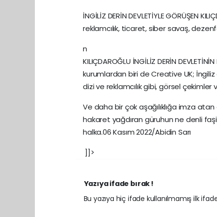
İNGİLİZ DERİN DEVLETİYLE GÖRÜŞEN KILIÇD
reklamcılık, ticaret, siber savaş, dez
n
KILIÇDAROĞLU İNGİLİZ DERİN DEVLETİNİN 
kurumlardan biri de Creative UK; İngiliz 
dizi ve reklamcılık gibi, görsel çekimler 
Ve daha bir çok aşağılıklığa imza atan c
hakaret yağdıran güruhun ne denli faşist 
halka.06 Kasım 2022/Abidin Sarı
]]>
Yazıya ifade bırak !
Bu yazıya hiç ifade kullanılmamış ilk ifadey