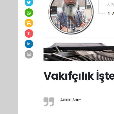
Vakıfçılık İşt
Abidin Sarı-