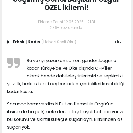
ÖZEL ikilemi!
Ekleme Tarihi: 12.06.2026 - 21:31
236+ kez okundu.
Erkek
|
Kadın
(Haberi Sesli Oku)
Bu yazıyı yazarken son on günden bugüne
kadar Türkiye'de ve Ülke dışında CHP'liler
olarak bende dahil eleştirilerimizi ve tepkimizi
yazdık, herkes kendi cephesinden içindekileri kusabildiği
kadar kustu.
Sonunda karar verdim ki Butlan Kemal ile Özgür'ün
ikisinin de bu gelişmelerden dolayı büyük hataları var ve
bu sorunlu ve sıkıntılı süreçte suçları aynı. Birbirinden az
suçları yok.