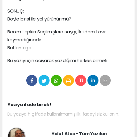
SONUÇ;
Böyle birisi ile yol yürünür mü?
Benim tepkin Seçilmişlere saygı, İktidara tavır
koymadığınadır.
Butlan aga...
Bu yazıyı için acıyarak yazdığımı herkes bilmeli.
Yazıya ifade bırak !
Bu yazıya hiç ifade kullanılmamış ilk ifadeyi siz kullanın.
Halet Atas - Tüm Yazıları