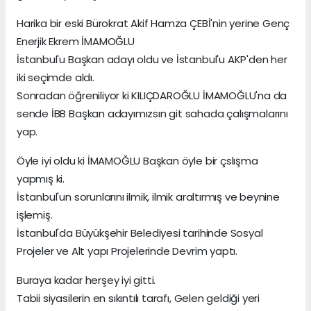
Harika bir eski Bürokrat Akif Hamza ÇEBİ'nin yerine Genç
Enerjik Ekrem İMAMOĞLU
İstanbul'u Başkan adayı oldu ve İstanbul'u AKP'den her
iki seçimde aldı.
Sonradan öğreniliyor ki KILIÇDAROĞLU İMAMOĞLU'na da
sende İBB Başkan adayımızsın git sahada çalışmalarını
yap.
Öyle iyi oldu ki İMAMOĞLU Başkan öyle bir çslışma
yapmış ki.
İstanbul'un sorunlarını ilmik, ilmik araltırmış ve beynine
işlemiş.
İstanbul'da Büyükşehir Belediyesi tarihinde Sosyal
Projeler ve Alt yapı Projelerinde Devrim yaptı.
Buraya kadar herşey iyi gitti.
Tabii siyasilerin en sıkıntılı tarafı, Gelen geldiği yeri