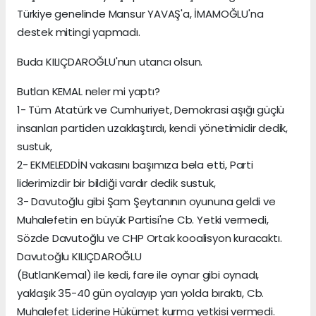
Türkiye genelinde Mansur YAVAŞ'a, İMAMOĞLU'na
destek mitingi yapmadı.
Buda KILIÇDAROĞLU'nun utancı olsun.
Butlan KEMAL neler mi yaptı?
1- Tüm Atatürk ve Cumhuriyet, Demokrasi aşığı güçlü
insanları partiden uzaklaştırdı, kendi yönetimidir dedik,
sustuk,
2- EKMELEDDİN vakasını başımıza bela etti, Parti
liderimizdir bir bildiği vardır dedik sustuk,
3- Davutoğlu gibi Şam Şeytanının oyununa geldi ve
Muhalefetin en büyük Partisi'ne Cb. Yetki vermedi,
Sözde Davutoğlu ve CHP Ortak kooalisyon kuracaktı.
Davutoğlu KILIÇDAROĞLU
(ButlanKemal) ile kedi, fare ile oynar gibi oynadı,
yaklaşık 35-40 gün oyalayıp yarı yolda bıraktı, Cb.
Muhalefet Liderine Hükümet kurma yetkisi vermedi.