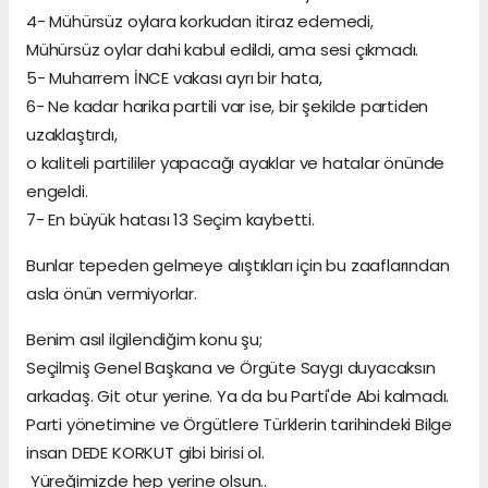
4- Mühürsüz oylara korkudan itiraz edemedi,
Mühürsüz oylar dahi kabul edildi, ama sesi çıkmadı.
5- Muharrem İNCE vakası ayrı bir hata,
6- Ne kadar harika partili var ise, bir şekilde partiden
uzaklaştırdı,
o kaliteli partililer yapacağı ayaklar ve hatalar önünde
engeldi.
7- En büyük hatası 13 Seçim kaybetti.
Bunlar tepeden gelmeye alıştıkları için bu zaaflarından
asla önün vermiyorlar.
Benim asıl ilgilendiğim konu şu;
Seçilmiş Genel Başkana ve Örgüte Saygı duyacaksın
arkadaş. Git otur yerine. Ya da bu Parti'de Abi kalmadı.
Parti yönetimine ve Örgütlere Türklerin tarihindeki Bilge
insan DEDE KORKUT gibi birisi ol.
Yüreğimizde hep yerine olsun..