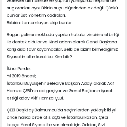
Görevlendirmelerde ve yapılan yanlışlarda hepsininde
suç oranları aynı. Birinin suçu diğerinden az değil. Çünkü
bunlar üst Yönetim Kadroları.
Birbirini tamamlayan ekip bunlar.
Bugün gelinen noktada yapılan hatalar zincirine el birliği
ile destek oldular ve ikinci adam olarak Genel Başkana
karşı asla tavır koyamadılar. Belki de bizim bilmediğimiz
Siyasetin altın kuralı bu. Kim bilir?
İkinci Perde;
Yıl 2019 öncesi;
İstanbul Büyükşehir Belediye Başkan Adayı olarak Akif
Hamza ÇEBİ'nin adı geçiyor ve Genel Başkanın işaret
ettiği aday Akif Hamza ÇEBİ.
ÇEBİ Beşiktaş Balmumcu'da seçimlerden yaklaşık iki yıl
önce harika birde ofis açtı ve İstanbul kazan, Çebi
kepçe Yerel Siyasette var olmak için Odaları, Sivil