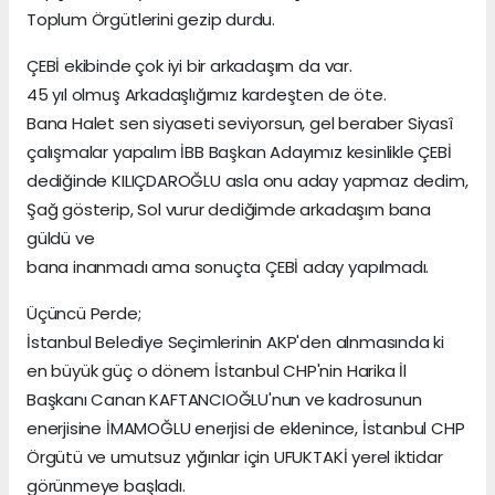
Toplum Örgütlerini gezip durdu.
ÇEBİ ekibinde çok iyi bir arkadaşım da var.
45 yıl olmuş Arkadaşlığımız kardeşten de öte.
Bana Halet sen siyaseti seviyorsun, gel beraber Siyasî
çalışmalar yapalım İBB Başkan Adayımız kesinlikle ÇEBİ
dediğinde KILIÇDAROĞLU asla onu aday yapmaz dedim,
Şağ gösterip, Sol vurur dediğimde arkadaşım bana
güldü ve
bana inanmadı ama sonuçta ÇEBİ aday yapılmadı.
Üçüncü Perde;
İstanbul Belediye Seçimlerinin AKP'den alnmasında ki
en büyük güç o dönem İstanbul CHP'nin Harika İl
Başkanı Canan KAFTANCIOĞLU'nun ve kadrosunun
enerjisine İMAMOĞLU enerjisi de eklenince, İstanbul CHP
Örgütü ve umutsuz yığınlar için UFUKTAKİ yerel iktidar
görünmeye başladı.