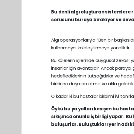
Bu denli algı oluşturan sistemlere 
sorusunu buraya bırakıyor ve dev
Algı operasyonlarıyla “Ben bir başkasıdır” k
kullanmaya, köleleştirmeye yöneliktir.
Bu kölelerin içlerinde duygusal zekâsı y
insanlar için avantajdır. Ancak paraya,
hedeflediklerinin tutsağıdırlar ve hedefl
birbirine düşman etme ve akla gelebi
O kadar ki bu hastalar birbirini iyi tanırla
Öykü bu ya yolları kesişen bu hastala
sıkışınca onunla iş birliği yapar. B
buluşurlar. Buluştukları yerin adı k