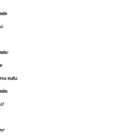
ede
u:
ede:
e
mu sulu.
ede.
u!
ır