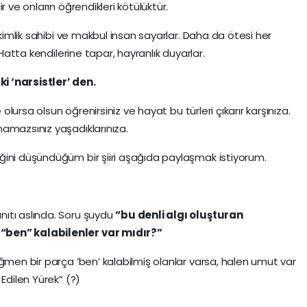
r ve onların öğrendikleri kötülüktür.
 kimlik sahibi ve makbul insan sayarlar. Daha da ötesi her
 Hatta kendilerine tapar, hayranlık duyarlar.
i ‘narsistler’ den.
 olursa olsun öğrenirsiniz ve hayat bu türleri çıkarır karşınıza.
amazsınız yaşadıklarınıza.
ğini düşündüğüm bir şiiri aşağıda paylaşmak istiyorum.
ıtı aslında. Soru şuydu
“bu denli algı oluşturan
“ben” kalabilenler var mıdır?”
ğmen bir parça ‘ben’ kalabilmiş olanlar varsa, halen umut var
Edilen Yürek” (?)