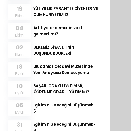
19
YÜZ YILLIK PARANTEZ DİYENLER VE
CUMHURİYETİMİZ!
Ekim
04
Artık yeter demenin vakti
gelmedi mi?
Ekim
02
ÜLKEMİZ SİYASETİNİN
DÜŞÜNDÜRDÜKLERİ
Ekim
18
Ulucanlar Cezaevi Müzesinde
Yeni Anayasa Sempozyumu
Eylül
10
BAŞARI ODAKLI EĞİTİM Mİ,
ÖĞRENME ODAKLI EĞİTİM Mİ?
Eylül
05
Eğitimin Geleceğini Düşünmek-
5
Eylül
31
Eğitimin Geleceğini Düşünmek-
4