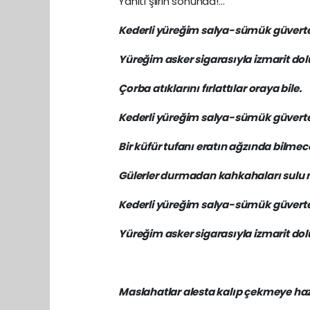
Yanıtı şiirin sonunda!…
Kederli yüreğim salya-sümük güvert
Yüreğim asker sigarasıyla izmarit dol
Çorba atıklarını fırlattılar oraya bile.
Kederli yüreğim salya-sümük güvert
Bir küfür tufanı eratın ağzında bilmec
Gülerler durmadan kahkahaları sulu 
Kederli yüreğim salya-sümük güvert
Yüreğim asker sigarasıyla izmarit dol
Maslahatlar alesta kalıp çekmeye haz