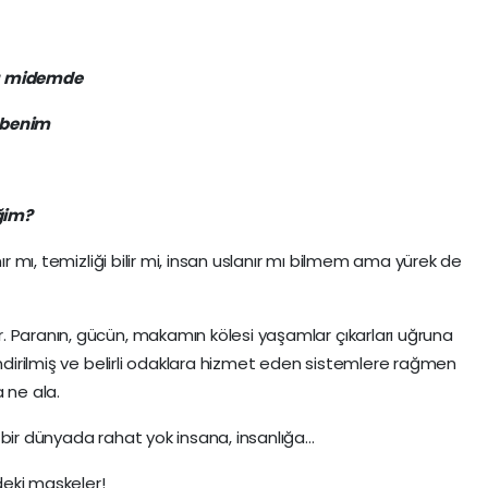
lı midemde
 benim
ğim?
ır mı, temizliği bilir mi, insan uslanır mı bilmem ama yürek de
. Paranın, gücün, makamın kölesi yaşamlar çıkarları uğruna
endirilmiş ve belirli odaklara hizmet eden sistemlere rağmen
 ne ala.
 bir dünyada rahat yok insana, insanlığa…
eki maskeler!