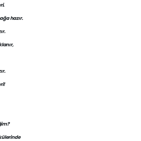
ri.
ağa hazır.
ır.
lanır,
ır.
ri!
ğim?
külerinde