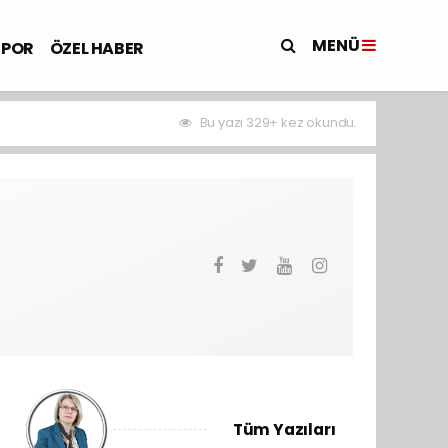
MENÜ
SPOR
ÖZEL HABER
Bu yazı 329+ kez okundu.
Tüm Yazıları