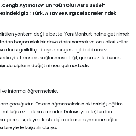
ir. Cengiz Aytmatov’ un “Gün Olur Asra Bedel”
indeki gibi; Türk, Altay ve Kırgız efsanelerindeki
rtilen yöntem değil elbette. Yani Mankurt haline getirilmek
ından başına ıslak bir deve derisi sarmak ve onu elleri kolları
e derisi gerildikçe başın mengene gibi sıkılması ve
tisini kaybetmesinin sağlanması değil, günümüzde bunun
şında algıların değiştirilmesi gelmektedir.
l ve informal öğrenmelerle.
rin çocuğudur. Onların öğrenmelerinin aktarıldığı, eğitim
nulduğu ezberlerin ürünüdür. Dolayısıyla oluşturulan
ını görmesi, duymak istediği kadarını duymasını sağlar.
 bireylerle kuşatılır dünya.