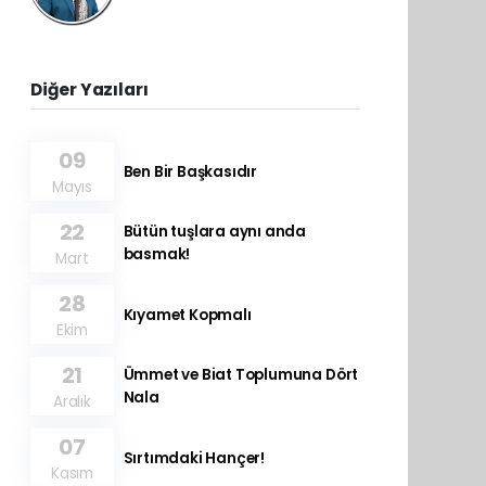
Diğer Yazıları
09
Ben Bir Başkasıdır
Mayıs
22
Bütün tuşlara aynı anda
basmak!
Mart
28
Kıyamet Kopmalı
Ekim
21
Ümmet ve Biat Toplumuna Dört
Nala
Aralık
07
Sırtımdaki Hançer!
Kasım