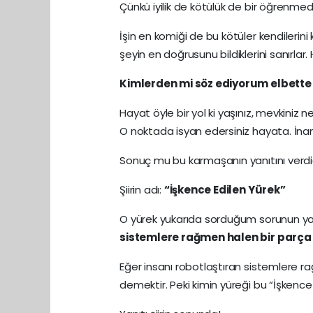
Çünkü iyilik de kötülük de bir öğrenmedi
İşin en komiği de bu kötüler kendilerini
şeyin en doğrusunu bildiklerini sanırlar.
Kimlerden mi söz ediyorum elbette k
Hayat öyle bir yol ki yaşınız, mevkiniz ne
O noktada isyan edersiniz hayata. İnan
Sonuç mu bu karmaşanın yanıtını verdi
Şiirin adı:
“İşkence Edilen Yürek”
O yürek yukarıda sorduğum sorunun yan
sistemlere rağmen halen bir parça 
Eğer insanı robotlaştıran sistemlere ra
demektir. Peki kimin yüreği bu “İşkence 