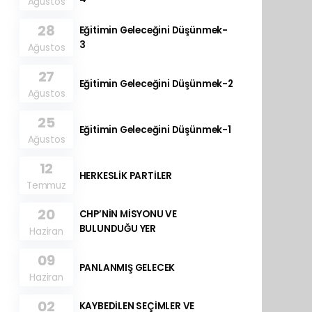
Ağustos
28
Eğitimin Geleceğini Düşünmek-
3
Ağustos
27
Eğitimin Geleceğini Düşünmek-2
Ağustos
25
Eğitimin Geleceğini Düşünmek-1
Ağustos
12
HERKESLİK PARTİLER
Temmuz
20
CHP’NİN MİSYONU VE
BULUNDUĞU YER
Haziran
09
PANLANMIŞ GELECEK
Haziran
02
KAYBEDİLEN SEÇİMLER VE