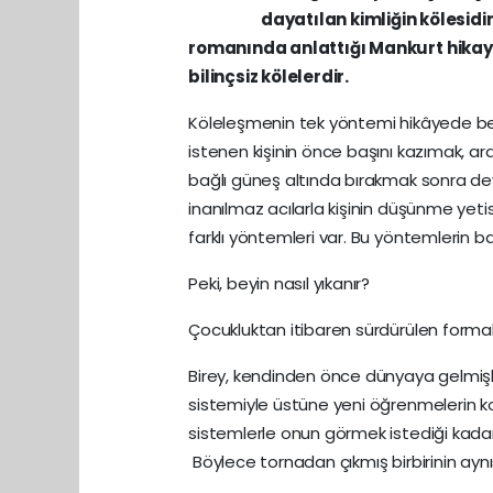
dayatılan kimliğin kölesid
romanında anlattığı Mankurt hikayes
bilinçsiz kölelerdir.
Köleleşmenin tek yöntemi hikâyede beli
istenen kişinin önce başını kazımak, ard
bağlı güneş altında bırakmak sonra dev
inanılmaz acılarla kişinin düşünme ye
farklı yöntemleri var. Bu yöntemlerin ba
Peki, beyin nasıl yıkanır?
Çocukluktan itibaren sürdürülen forma
Birey, kendinden önce dünyaya gelmişle
sistemiyle üstüne yeni öğrenmelerin ko
sistemlerle onun görmek istediği kadar
Böylece tornadan çıkmış birbirinin aynısı