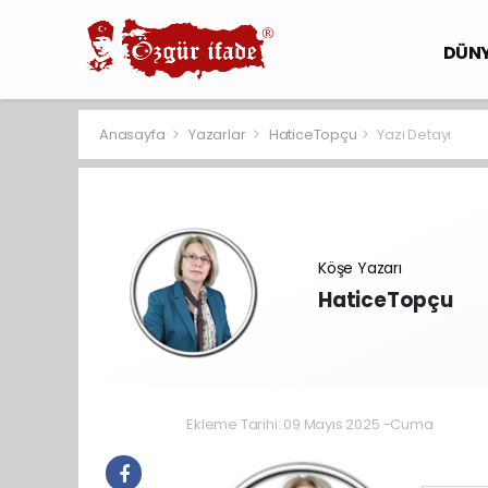
DÜN
Anasayfa
Yazarlar
HaticeTopçu
Yazı Detayı
Köşe Yazarı
HaticeTopçu
Ekleme Tarihi: 09 Mayıs 2025 -Cuma