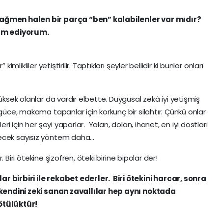
rağmen halen bir parça “ben” kalabilenler var mıdır?
am ediyorum.
imlikliler yetiştirilir. Taptıkları şeyler bellidir ki bunlar onları
üksek olanlar da vardır elbette. Duygusal zekâ iyi yetişmiş
 güce, makama tapanlar için korkunç bir silahtır. Çünkü onlar
eri için her şeyi yaparlar. Yalan, dolan, ihanet, en iyi dostları
lecek sayısız yöntem daha…
r. Biri ötekine şizofren, öteki birine bipolar der!
r birbiri ile rekabet ederler. Biri ötekini harcar, sonra
u kendini zeki sanan zavallılar hep aynı noktada
ötülüktür!