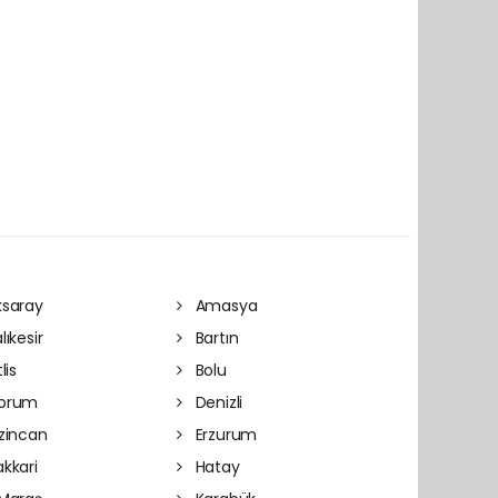
saray
Amasya
lıkesir
Bartın
lis
Bolu
orum
Denizli
zincan
Erzurum
kkari
Hatay