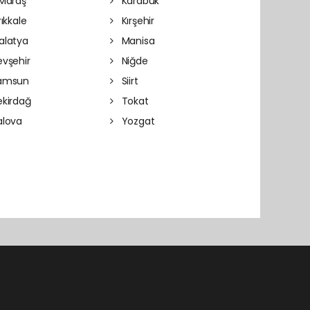
Maraş
Karabük
rıkkale
Kırşehir
latya
Manisa
vşehir
Niğde
amsun
Siirt
kirdağ
Tokat
lova
Yozgat