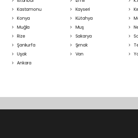
İstanbul
İzmir
K.
Kastamonu
Kayseri
Kı
Konya
Kütahya
Ma
Muğla
Muş
Ne
Rize
Sakarya
S
Şanlıurfa
Şırnak
Te
Uşak
Van
Ya
Ankara