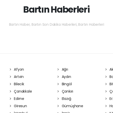
Bartın Haberleri
Bartın Haber, Bartın Son Dakika Haberleri, Bartın Haberleri
Afyon
Ağrı
Ak
Artvin
Aydın
Ba
Bilecik
Bingöl
Bit
Çanakkale
Çankırı
Ç
Edirne
Elazığ
Er
Giresun
Gümüşhane
Ha