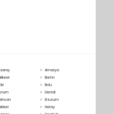
saray
Amasya
lıkesir
Bartın
lis
Bolu
orum
Denizli
zincan
Erzurum
kkari
Hatay