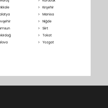
Maraş
Karabük
rıkkale
Kırşehir
latya
Manisa
vşehir
Niğde
amsun
Siirt
kirdağ
Tokat
lova
Yozgat