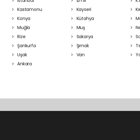
İstanbul
İzmir
K.
Kastamonu
Kayseri
Kı
Konya
Kütahya
Ma
Muğla
Muş
Ne
Rize
Sakarya
S
Şanlıurfa
Şırnak
Te
Uşak
Van
Ya
Ankara