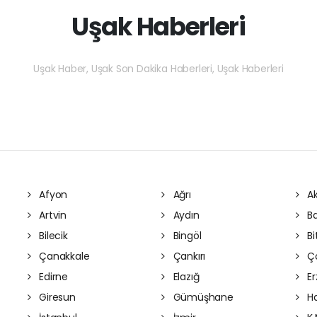
Uşak Haberleri
Uşak Haber, Uşak Son Dakika Haberleri, Uşak Haberleri
Afyon
Ağrı
Ak
Artvin
Aydın
Ba
Bilecik
Bingöl
Bit
Çanakkale
Çankırı
Ç
Edirne
Elazığ
Er
Giresun
Gümüşhane
Ha