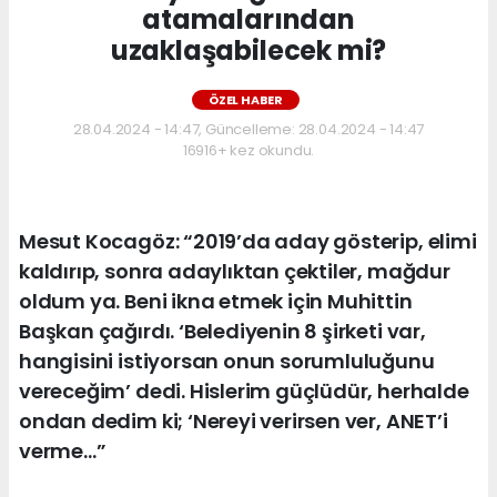
atamalarından
uzaklaşabilecek mi?
ÖZEL HABER
28.04.2024 - 14:47, Güncelleme: 28.04.2024 - 14:47
16916+ kez okundu.
Mesut Kocagöz: “2019’da aday gösterip, elimi
kaldırıp, sonra adaylıktan çektiler, mağdur
oldum ya. Beni ikna etmek için Muhittin
Başkan çağırdı. ‘Belediyenin 8 şirketi var,
hangisini istiyorsan onun sorumluluğunu
vereceğim’ dedi. Hislerim güçlüdür, herhalde
ondan dedim ki; ‘Nereyi verirsen ver, ANET’i
verme…”