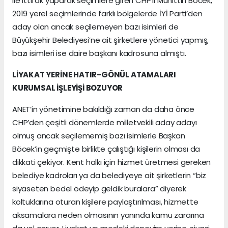
ile ittifak yaparak seçimlere giren CHP’li Muhittin Böcek,
2019 yerel seçimlerinde farklı bölgelerde İYİ Parti’den
aday olan ancak seçilemeyen bazı isimleri de
Büyükşehir Belediyesi’ne ait şirketlere yönetici yapmış,
bazı isimleri ise daire başkanı kadrosuna almıştı.
LİYAKAT YERİNE HATIR-GÖNÜL ATAMALARI
KURUMSAL İŞLEYİŞİ BOZUYOR
ANET’in yönetimine bakıldığı zaman da daha önce
CHP’den çeşitli dönemlerde milletvekili aday adayı
olmuş ancak seçilememiş bazı isimlerle Başkan
Böcek’in geçmişte birlikte çalıştığı kişilerin olması da
dikkati çekiyor. Kent halkı için hizmet üretmesi gereken
belediye kadroları ya da belediyeye ait şirketlerin “biz
siyaseten bedel ödeyip geldik buralara” diyerek
koltuklarına oturan kişilere paylaştırılması, hizmette
aksamalara neden olmasının yanında kamu zararına