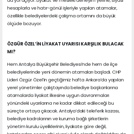
da yol açıyor. Liyakat ve mesleki deneyim yerine, siyasi
hesaplarla ve hatır-gönül işleriyle yapılan atamalar,
özellikle belediyelerdeki çalışma ortamını da büyük
ölçüde bozuyor.
ÖZGÜR ÖZEL’İN LİYAKAT UYARISI KARŞILIK BULACAK
MI?
Hem Antalya Büyükşehir Belediyesi’nde hem de ilçe
belediyelerinde yeni dönemin atamaları başladı. CHP
Lideri Özgür Özel’in geçtiğimiz hafta Ankara’da yapılan
yerel yönetimler çalıştayında belediye başkanlarına
atamalarda liyakat ilkesine uygun davranmaları
yönündeki uyarılarına ne kadar dikkat edileceği bu
süreçte ortaya çıkacak. Antalya’daki teleferik kazası,
belediye kadrolarının ve kuruma bağlı şirketlerin
yönetim kurulu üyeliklerinin, liyakate göre değil,