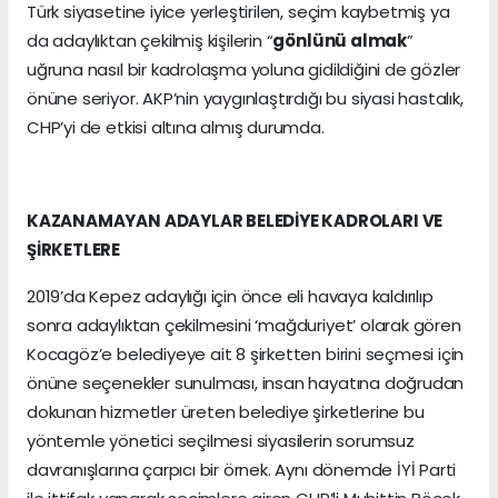
Türk siyasetine iyice yerleştirilen, seçim kaybetmiş ya
da adaylıktan çekilmiş kişilerin “
gönlünü almak
”
uğruna nasıl bir kadrolaşma yoluna gidildiğini de gözler
önüne seriyor. AKP’nin yaygınlaştırdığı bu siyasi hastalık,
CHP’yi de etkisi altına almış durumda.
KAZANAMAYAN ADAYLAR BELEDİYE KADROLARI VE
ŞİRKETLERE
2019’da Kepez adaylığı için önce eli havaya kaldırılıp
sonra adaylıktan çekilmesini ‘mağduriyet’ olarak gören
Kocagöz’e belediyeye ait 8 şirketten birini seçmesi için
önüne seçenekler sunulması, insan hayatına doğrudan
dokunan hizmetler üreten belediye şirketlerine bu
yöntemle yönetici seçilmesi siyasilerin sorumsuz
davranışlarına çarpıcı bir örnek. Aynı dönemde İYİ Parti