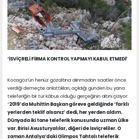
‘İSVİÇRELİ FİRMA KONTROL YAPMAYI KABUL ETMEDİ’
Kocagöz’ün henüz gözaltına alınmadan saatler önce
verdiği demeçte anlattıkları, açıldığı günden bu yana
teleferiğin bir tür kâbus olduğu gerçeğinin altını çiziyor:
“
2019’da Muhittin Başkan göreve geldiğinde ‘farklı
yerlerden teklif alsanız’ dedi, her yerden aldım.
Dünyada iki tane teleferik konusunda uzman ülke
var. Birisi Avusturyalılar, diğeri de İsviçreliler. O
zaman Antalya’daki Olimpos Tahtalı teleferik