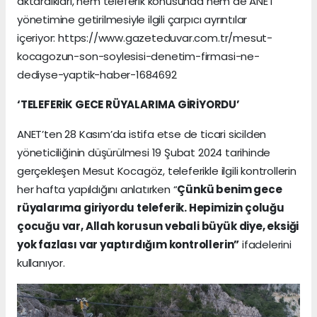
aktardıkları, hem teleferik konusunda hem de ANET
yönetimine getirilmesiyle ilgili çarpıcı ayrıntılar
içeriyor:
https://www.gazeteduvar.com.tr/mesut-
kocagozun-son-soylesisi-denetim-firmasi-ne-
dediyse-yaptik-haber-1684692
‘TELEFERİK GECE RÜYALARIMA GİRİYORDU’
ANET’ten 28 Kasım’da istifa etse de ticari sicilden
yöneticiliğinin düşürülmesi 19 Şubat 2024 tarihinde
gerçekleşen Mesut Kocagöz, teleferikle ilgili kontrollerin
her hafta yapıldığını anlatırken “
Çünkü benim gece
rüyalarıma giriyordu teleferik. Hepimizin çoluğu
çocuğu var, Allah korusun vebali büyük diye, eksiği
yok fazlası var yaptırdığım kontrollerin”
ifadelerini
kullanıyor.