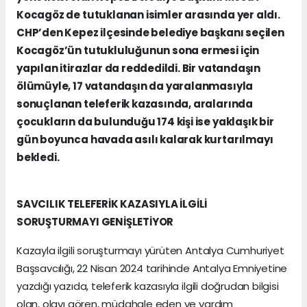
Kocagöz de tutuklanan isimler arasında yer aldı.
CHP’den Kepez ilçesinde belediye başkanı seçilen
Kocagöz’ün tutukluluğunun sona ermesi için
yapılan itirazlar da reddedildi. Bir vatandaşın
ölümüyle, 17 vatandaşın da yaralanmasıyla
sonuçlanan teleferik kazasında, aralarında
çocukların da bulunduğu 174 kişi ise yaklaşık bir
gün boyunca havada asılı kalarak kurtarılmayı
bekledi.
SAVCILIK TELEFERİK KAZASIYLA İLGİLİ
SORUŞTURMAYI GENİŞLETİYOR
Kazayla ilgili soruşturmayı yürüten Antalya Cumhuriyet
Başsavcılığı, 22 Nisan 2024 tarihinde Antalya Emniyetine
yazdığı yazıda, teleferik kazasıyla ilgili doğrudan bilgisi
olan, olayı gören, müdahale eden ve yardım