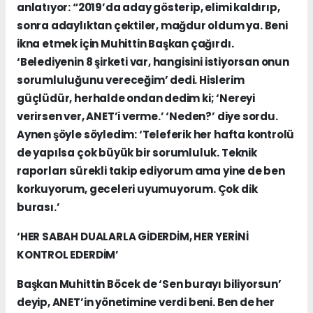
anlatıyor: “
2019’da aday gösterip, elimi kaldırıp,
sonra adaylıktan çektiler, mağdur oldum ya. Beni
ikna etmek için Muhittin Başkan çağırdı.
‘Belediyenin 8 şirketi var, hangisini istiyorsan onun
sorumluluğunu vereceğim’ dedi. Hislerim
güçlüdür, herhalde ondan dedim ki; ‘Nereyi
verirsen ver, ANET’i verme.’ ‘Neden?’ diye sordu.
Aynen şöyle söyledim: ‘Teleferik her hafta kontrolü
de yapılsa çok büyük bir sorumluluk. Teknik
raporları sürekli takip ediyorum ama yine de ben
korkuyorum, geceleri uyumuyorum. Çok dik
burası.’
‘HER SABAH DUALARLA GİDERDİM, HER YERİNİ
KONTROL EDERDİM’
Başkan Muhittin Böcek de ‘Sen burayı biliyorsun’
deyip, ANET’in yönetimine verdi beni. Ben de her