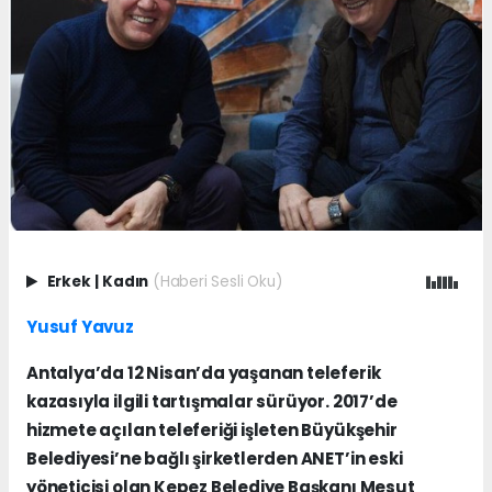
Erkek
|
Kadın
(Haberi Sesli Oku)
Yusuf Yavuz
Antalya’da 12 Nisan’da yaşanan teleferik
kazasıyla ilgili tartışmalar sürüyor. 2017’de
hizmete açılan teleferiği işleten Büyükşehir
Belediyesi’ne bağlı şirketlerden ANET’in eski
yöneticisi olan Kepez Belediye Başkanı Mesut