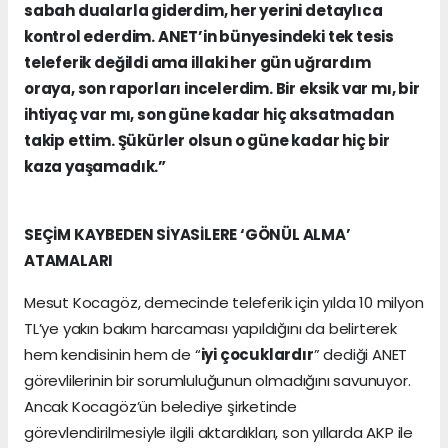
sabah dualarla giderdim, her yerini detaylıca
kontrol ederdim. ANET’in bünyesindeki tek tesis
teleferik değildi ama illaki her gün uğrardım
oraya, son raporları incelerdim. Bir eksik var mı, bir
ihtiyaç var mı, son güne kadar hiç aksatmadan
takip ettim. Şükürler olsun o güne kadar hiç bir
kaza yaşamadık.”
SEÇİM KAYBEDEN SİYASİLERE ‘GÖNÜL ALMA’
ATAMALARI
Mesut Kocagöz, demecinde teleferik için yılda 10 milyon
TL’ye yakın bakım harcaması yapıldığını da belirterek
hem kendisinin hem de “
iyi çocuklardır
” dediği ANET
görevlilerinin bir sorumluluğunun olmadığını savunuyor.
Ancak Kocagöz’ün belediye şirketinde
görevlendirilmesiyle ilgili aktardıkları, son yıllarda AKP ile