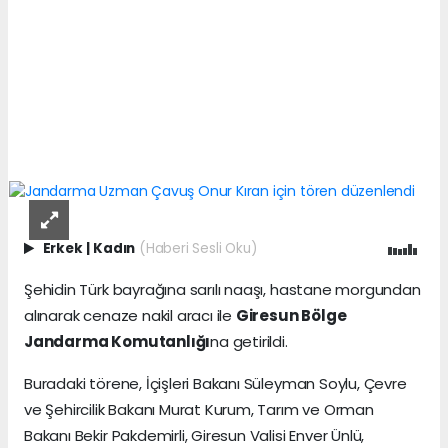
Erkek
|
Kadın
(Haberi Sesli Oku)
Şehidin Türk bayrağına sarılı naaşı, hastane morgundan
alınarak cenaze nakil aracı ile
Giresun Bölge
Jandarma Komutanlığı
na getirildi.
Buradaki törene, İçişleri Bakanı Süleyman Soylu, Çevre
ve Şehircilik Bakanı Murat Kurum, Tarım ve Orman
Bakanı Bekir Pakdemirli, Giresun Valisi Enver Ünlü,