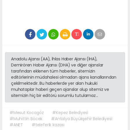
Anadolu Ajansı (AA), İhlas Haber Ajansı (İHA),
Demirören Haber Ajansı (DHA) ve diğer ajanslar
tarafından eklenen tüm haberler, sitemizin
editörlerinin müdahalesi olmadan ajans kanallarından
çekilmektedir. Bu haberlerde yer alan hukuki
muhataplar haberi geçen ajanslar olup sitemiz ve
sitemizin hiç bir editörü sorumlu tutulamaz...
#Mesut Kocagöz
#Kepez Belediyesi
#Muhittin Böcek
#Antalya Büyükşehir Belediyesi
#ANET
#teleferik kazası