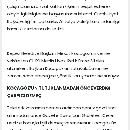
çalışmalarına bizzat katılan kişilerin tespit edilerek
olayla ilgili bilgilerine başvurulması istendi. Cumhuriyet
Başsavcılığı’nın bu talebi, Antalya Valiliği tarafından ilgili
kamu kurumlarına da iletildi.
Kepez Belediye Başkanı Mesut Kocagöz’ün yerine
vekâleten CHP’li Meclis Üyesi Refik Emre Altekin
atanırken, Başkan Kocagöz’ün tutukluluğunun ne
zaman sona ereceğine yönelik tartışmalar ise sürüyor.
KOCAGÖZ’ÜN TUTUKLANMADAN ÖNCE VERDİĞİ
ÇARPICI DEMEÇ
Teleferik kazasının hemen ardından henüz gözaltına
alınmadan önce Gazete Duvar’dan Gazeteci Ceren
Deniz’e konuyla ilgili demeç veren Mesut Kocagöz’ün