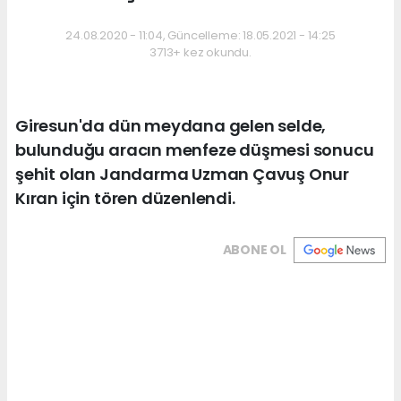
24.08.2020 - 11:04, Güncelleme: 18.05.2021 - 14:25
3713+ kez okundu.
Giresun'da dün meydana gelen selde,
bulunduğu aracın menfeze düşmesi sonucu
şehit olan Jandarma Uzman Çavuş Onur
Kıran için tören düzenlendi.
ABONE OL