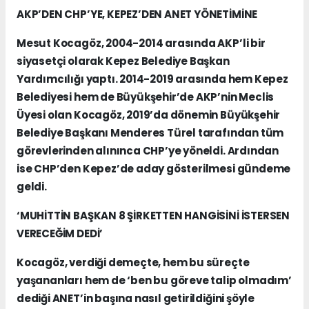
AKP’DEN CHP’YE, KEPEZ’DEN ANET YÖNETİMİNE
Mesut Kocagöz, 2004-2014 arasında AKP’li bir
siyasetçi olarak Kepez Belediye Başkan
Yardımcılığı yaptı. 2014-2019 arasında hem Kepez
Belediyesi hem de Büyükşehir’de AKP’nin Meclis
Üyesi olan Kocagöz, 2019’da dönemin Büyükşehir
Belediye Başkanı Menderes Türel tarafından tüm
görevlerinden alınınca CHP’ye yöneldi. Ardından
ise CHP’den Kepez’de aday gösterilmesi gündeme
geldi.
‘MUHİTTİN BAŞKAN 8 ŞİRKETTEN HANGİSİNİ İSTERSEN
VERECEĞİM DEDİ’
Kocagöz, verdiği demeçte, hem bu süreçte
yaşananları hem de ‘ben bu göreve talip olmadım’
dediği ANET’in başına nasıl getirildiğini şöyle