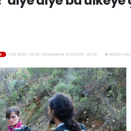
’ diye diye bu ülkeye 
13.10.2025 - 23:20, Güncelleme: 13.10.2025 - 23:20
32389+ kez
R