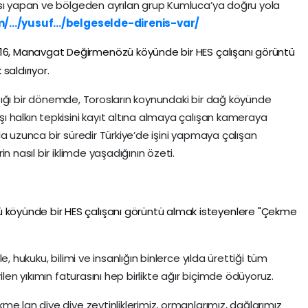
ası yapan ve bölgeden ayrılan grup Kumluca’ya doğru yola
/.../yusuf.../belgeselde-direnis-var/
, Manavgat Değirmenözü köyünde bir HES çalışanı görüntü
saldırıyor.
ıktığı bir dönemde, Torosların koynundaki bir dağ köyünde
 halkın tepkisini kayıt altına almaya çalışan kameraya
a uzunca bir süredir Türkiye’de işini yapmaya çalışan
n nasıl bir iklimde yaşadığının özeti.
öyünde bir HES çalışanı görüntü almak isteyenlere "Çekme
, hukuku, bilimi ve insanlığın binlerce yılda ürettiği tüm
ilen yıkımın faturasını hep birlikte ağır biçimde ödüyoruz.
e lan diye diye zeytinliklerimiz, ormanlarımız, dağlarımız