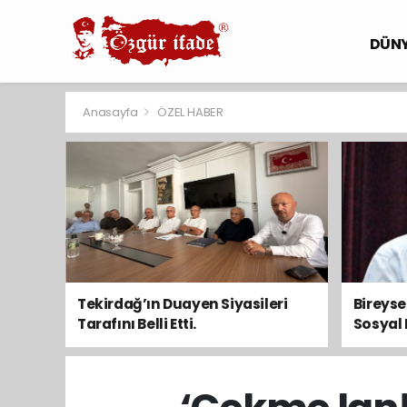
DÜN
Anasayfa
ÖZEL HABER
Tekirdağ’ın Duayen Siyasileri
Bireys
Tarafını Belli Etti.
Sosyal 
Toplum