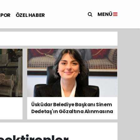
MENÜ
SPOR
ÖZEL HABER
Üsküdar Belediye Başkanı Sinem
Dedetaş'ın Gözaltına Alınmasına
Kamuoyundan Ve Siyasetten
Tepkiler Yükseliyor