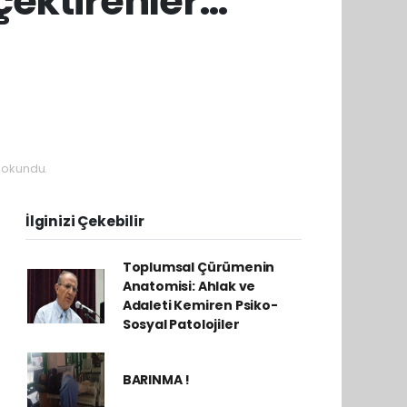
çektirenler…
 okundu.
İlginizi Çekebilir
Toplumsal Çürümenin
Anatomisi: Ahlak ve
Adaleti Kemiren Psiko-
Sosyal Patolojiler
BARINMA !