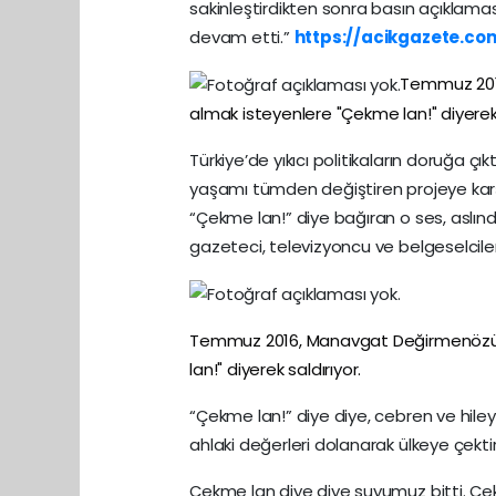
sakinleştirdikten sonra basın açıklam
devam etti.”
https://acikgazete.com
Temmuz 2016
almak isteyenlere "Çekme lan!" diyerek 
Türkiye’de yıkıcı politikaların doruğa ç
yaşamı tümden değiştiren projeye karşı
“Çekme lan!” diye bağıran o ses, aslınd
gazeteci, televizyoncu ve belgeselcileri
Temmuz 2016, Manavgat Değirmenözü k
lan!" diyerek saldırıyor.
“Çekme lan!” diye diye, cebren ve hileyle
ahlaki değerleri dolanarak ülkeye çektir
Çekme lan diye diye suyumuz bitti. Çekm