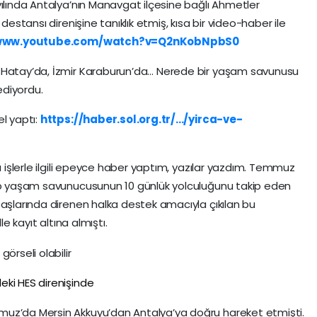
yılında Antalya’nın Manavgat ilçesine bağlı Ahmetler
destansı direnişine tanıklık etmiş, kısa bir video-haber ile
/www.youtube.com/watch?v=Q2nKobNpbS0
, Hatay’da, İzmir Karaburun’da… Nerede bir yaşam savunusu
ediyordu.
el yaptı:
https://haber.sol.org.tr/.../yirca-ve-
ğı işlerle ilgili epeyce haber yaptım, yazılar yazdım. Temmuz
rup yaşam savunucusunun 10 günlük yolculuğunu takip eden
başlarında direnen halka destek amacıyla çıkılan bu
le kayıt altına almıştı.
eki HES direnişinde
muz’da Mersin Akkuyu’dan Antalya’ya doğru hareket etmişti.