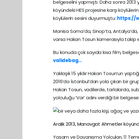
belgeselini yapmıştı. Daha sonra 2013 
köyündeki HES projesine karşı köylülerin 
köylülerin sesini duyurmuştu:
https:/
Manisa Soma’da, Sinop’ta, Antalya’da
varsa Hakan Tosun kamerasıyla takip 
Bu konuda çok sayıda kısa film, belges
validebag...
Yaklaşık 15 yıldır Hakan Tosun’un yaptı
2016’da İstanbul’dan yola çıkan bir g
Hakan Tosun, vadilerde, tarlalarda, su
yolculuğu ‘Var’ adını verdiği bir belgesel
Aralık 2013, Manavgat Ahmetler köyünd
Yaşam ve Dayanışma Yolcuları, 11 Tem