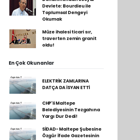
Devlete: Bourdieu ile
Toplumsal Dengeyi
Okumak
Müze ihalesi ticari sır,
traverten zemin granit
oldu!
En Çok Okunanlar
ELEKTRİK ZAMLARINA
DATÇA DA İSYAN ETTİ
CHP'li Maltepe
Belediyesinin Tezgahına
Yargı Dur Dedi!
SİDAD- Maltepe Şubesine
Özgür İfade Gazetesinin