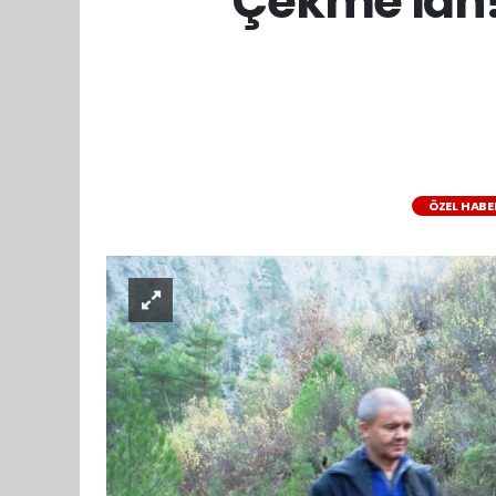
‘Çekme lan!
ÖZEL HABE