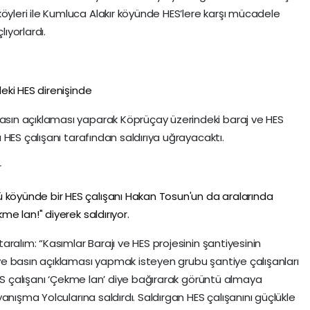
leri ile Kumluca Alakır köyünde HES’lere karşı mücadele
ıyorlardı.
eki HES direnişinde
ın açıklaması yaparak Köprüçay üzerindeki baraj ve HES
HES çalışanı tarafından saldırıya uğrayacaktı.
öyünde bir HES çalışanı Hakan Tosun'un da aralarında
e lan!" diyerek saldırıyor.
ralım: “Kasımlar Barajı ve HES projesinin şantiyesinin
e basın açıklaması yapmak isteyen grubu şantiye çalışanları
HES çalışanı ‘Çekme lan’ diye bağırarak görüntü almaya
anışma Yolcularına saldırdı. Saldırgan HES çalışanını güçlükle