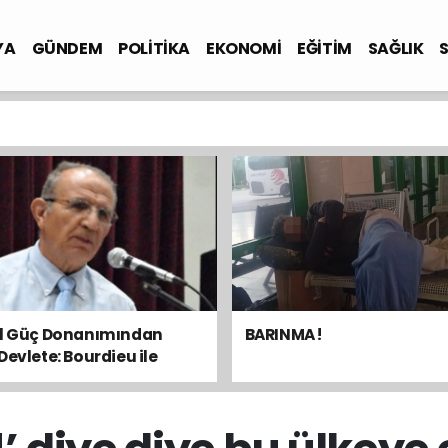
YA
GÜNDEM
POLİTİKA
EKONOMİ
EĞİTİM
SAĞLIK
el Güç Donanımından
BARINMA !
Devlete: Bourdieu ile
sal Dengeyi Okumak