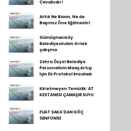
Cevabıdır!
Artık Ne Basın, Ne de
Başımız Öne Eğilmesin!
Gümüşhacıköy
Belediyesinden örnek
çalışma
Zehra Özyol Belediye
Personelinin Maaş Artışı
İçin Ek Protokol İmzaladı
Kirletmeyen Temizlik: AT
KESTANESİ ÇAMAŞIR SUYU
FUAT SAKA'DAN GÖÇ
SENFONİSİ