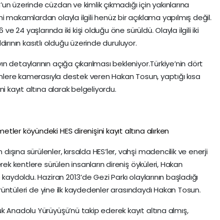
un üzerinde cüzdan ve kimlik çıkmadığı için yakınlarına
 makamlardan olayla ilgili henüz bir açıklama yapılmış değil.
ve 24 yaşlarında iki kişi olduğu öne sürüldü. Olayla ilgili iki
aldırının kasıtlı olduğu üzerinde duruluyor.
 detaylarının açığa çıkarılması bekleniyor.Türkiye’nin dört
nenlere kamerasıyla destek veren Hakan Tosun, yaptığı kısa
i kayıt altına alarak belgeliyordu.
ler köyündeki HES direnişini kayıt altına alırken
şına sürülenler, kırsalda HES’ler, vahşi madencilik ve enerji
rek kentlere sürülen insanların direniş öyküleri, Hakan
 kaydoldu. Haziran 2013’de Gezi Parkı olaylarının başladığı
görüntüleri de yine ilk kaydedenler arasındaydı Hakan Tosun.
k Anadolu Yürüyüşü’nü takip ederek kayıt altına almış,