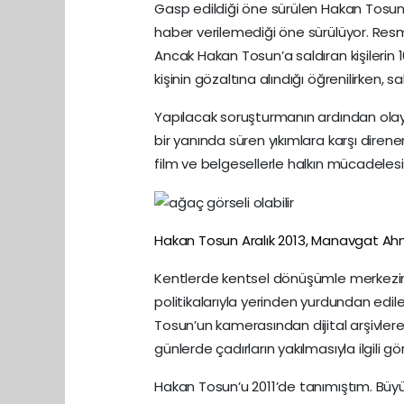
Gasp edildiği öne sürülen Hakan Tosun’
haber verilemediği öne sürülüyor. Resmi
Ancak Hakan Tosun’a saldıran kişilerin 16 
kişinin gözaltına alındığı öğrenilirken, s
Yapılacak soruşturmanın ardından olayın
bir yanında süren yıkımlara karşı dire
film ve belgesellerle halkın mücadelesin
Hakan Tosun Aralık 2013, Manavgat Ahmet
Kentlerde kentsel dönüşümle merkezin dı
politikalarıyla yerinden yurdundan edile
Tosun’un kamerasından dijital arşivlere
günlerde çadırların yakılmasıyla ilgili 
Hakan Tosun’u 2011’de tanımıştım. Büyü