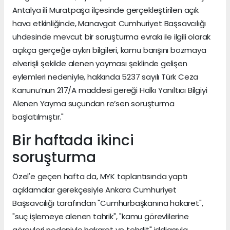
Antalya ili Muratpaşa ilçesinde gerçekleştirilen açık
hava etkinliğinde, Manavgat Cumhuriyet Başsavcılığı
uhdesinde mevcut bir soruşturma evrakı ile ilgili olarak
açıkça gerçeğe aykırı bilgileri, kamu barışını bozmaya
elverişli şekilde alenen yayması şeklinde gelişen
eylemleri nedeniyle, hakkında 5237 sayılı Türk Ceza
Kanunu’nun 217/A maddesi gereği Halkı Yanıltıcı Bilgiyi
Alenen Yayma suçundan re’sen soruşturma
başlatılmıştır."
Bir haftada ikinci
soruşturma
Özel'e geçen hafta da, MYK toplantısında yaptı
açıklamalar gerekçesiyle Ankara Cumhuriyet
Başsavcılığı tarafından "Cumhurbaşkanına hakaret",
"suç işlemeye alenen tahrik", "kamu görevlilerine
görevleri nedeniyle hakaret ve tehdit" iddiasıyla