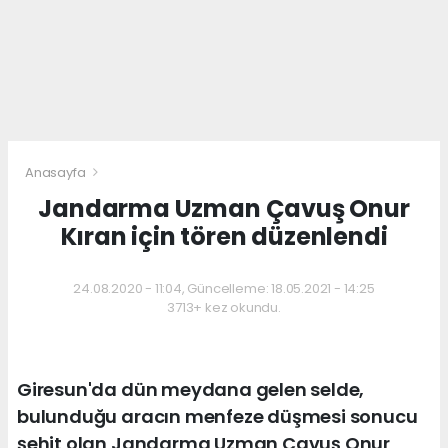
Anasayfa
Jandarma Uzman Çavuş Onur
Kıran için tören düzenlendi
24.08.2020 - 11:04, Güncelleme: 18.05.2021 - 14:25
3713+ kez okundu.
Giresun'da dün meydana gelen selde,
bulunduğu aracın menfeze düşmesi sonucu
şehit olan Jandarma Uzman Çavuş Onur