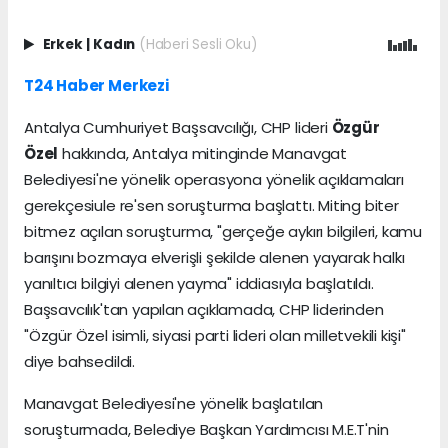
Erkek
|
Kadın
(Haberi Sesli Oku)
T24 Haber Merkezi
Antalya Cumhuriyet Başsavcılığı, CHP lideri
Özgür
Özel
hakkında, Antalya mitinginde Manavgat
Belediyesi'ne yönelik operasyona yönelik açıklamaları
gerekçesiule re'sen soruşturma başlattı. Miting biter
bitmez açılan soruşturma, "gerçeğe aykırı bilgileri, kamu
barışını bozmaya elverişli şekilde alenen yayarak halkı
yanıltıcı bilgiyi alenen yayma" iddiasıyla başlatıldı.
Başsavcılık'tan yapılan açıklamada, CHP liderinden
"Özgür Özel isimli, siyasi parti lideri olan milletvekili kişi"
diye bahsedildi.
Manavgat Belediyesi'ne yönelik başlatılan
soruşturmada, Belediye Başkan Yardımcısı M.E.T'nin