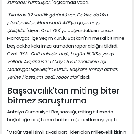
kumpası kurmuşlar!"
açıklaması yaptı.
"Elimizde 32 saatlik görüntü var. Dakika dakika
planlamışlar. Manavgat'ı AKP'ye geçirmeye
çalıştılar"
diyen Özel, YSK'ya başvurduklarını ancak
Manavgat İlçe Seçim Kurulu Başkanı'nın mesai bitimine
beş dakika kala imza atmadan rapor aldığını bildirdi.
Özel,
"YSK, 'CHP haklıdır' dedi, bugün 15.00'te yazıyı
yolladı. Akşamüstü 17.00'ye 5 kala savcının eşi,
Manavgat İlçe Seçim Kurulu Başkanı, imzayı atmak
yerine 'Hastayım' dedi, rapor aldı"
dedi.
Başsavcılık'tan miting biter
bitmez soruşturma
Antalya Cumhuriyet Başsavcılığı, miting bitiminde
başlattığı soruşturma hakkında şu açıklamayı yaptı:
"Özgür Özel isimli, siyasi parti lideri olan milletvekili kişinin