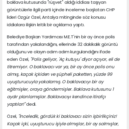
baklava kutusunda "rüşvet" aldığı iddiası taşıyan
görüntülerle ilgili parti içinde inceleme başlatan CHP
lideri Özgür Özel, Antalya mitinginde söz konusu
iddialara ilişkin kritik bir açıklama yaptı.
Belediye Başkan Yardımcısı M.E.T'nin bir ay önce polis
tarafından yakalandığını, ellerinde 32 dakikalık görüntü
olduğunu ve olayın adım adım kurgulandığını ifade
eden Özel,
"Polis geliyor, 'Aç kutuyu' diyor açıyor, eli de
titremiyor. O baklavacı var ya, bir ay önce polis onu
almış, kaçak içkiden ve şüpheli paketten, yüzde 99
uyuşturucuyla yakalamış. O baklavacıyı bir ay
eğitmişler, oraya göndermişler. Baklava kutusunu 1
aydır planlamışlar. Baklavacıyı kendince itirafçı
yaptılar!"
dedi.
Özel,
"İnceledik, gördük ki baklavacı sizin işbirlikçiniz!
Kaçak içki, uyuşturucu işiyle almışlar, bir ay salmışlar,