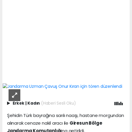
Erkek
|
Kadın
(Haberi Sesli Oku)
Şehidin Türk bayrağına sarılı naaşı, hastane morgundan
alınarak cenaze nakil aracı ile
Giresun Bölge
Jandarma Komutanlığı
na getirildi.