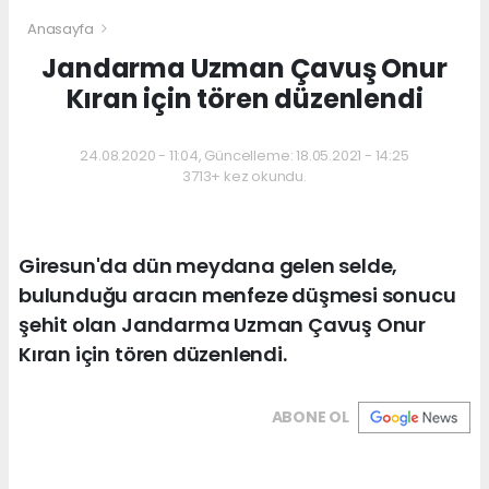
Anasayfa
Jandarma Uzman Çavuş Onur
Kıran için tören düzenlendi
24.08.2020 - 11:04, Güncelleme: 18.05.2021 - 14:25
3713+ kez okundu.
Giresun'da dün meydana gelen selde,
bulunduğu aracın menfeze düşmesi sonucu
şehit olan Jandarma Uzman Çavuş Onur
Kıran için tören düzenlendi.
ABONE OL