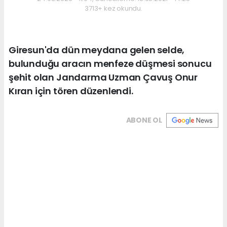
3713+ kez okundu.
Giresun'da dün meydana gelen selde,
bulunduğu aracın menfeze düşmesi sonucu
şehit olan Jandarma Uzman Çavuş Onur
Kıran için tören düzenlendi.
ABONE OL