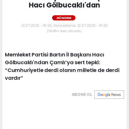
Hacı Gölbucaklı'dan
GÜNDEM
12.07.2025 - 15:20, Güncelleme: 12.07.2025 - 15:20
21646+ kez okundu.
Memleket Partisi Bartın İl Başkanı Hacı
Gölbucaklı'ndan Çamlı’ya sert tepki:
“Cumhuriyetle derdi olanın milletle de derdi
vardır”
ABONE OL