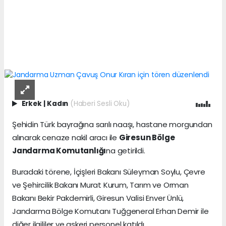
Erkek
|
Kadın
(Haberi Sesli Oku)
Şehidin Türk bayrağına sarılı naaşı, hastane morgundan
alınarak cenaze nakil aracı ile
Giresun Bölge
Jandarma Komutanlığı
na getirildi.
Buradaki törene, İçişleri Bakanı Süleyman Soylu, Çevre
ve Şehircilik Bakanı Murat Kurum, Tarım ve Orman
Bakanı Bekir Pakdemirli, Giresun Valisi Enver Ünlü,
Jandarma Bölge Komutanı Tuğgeneral Erhan Demir ile
diğer ilgililer ve askeri personel katıldı.