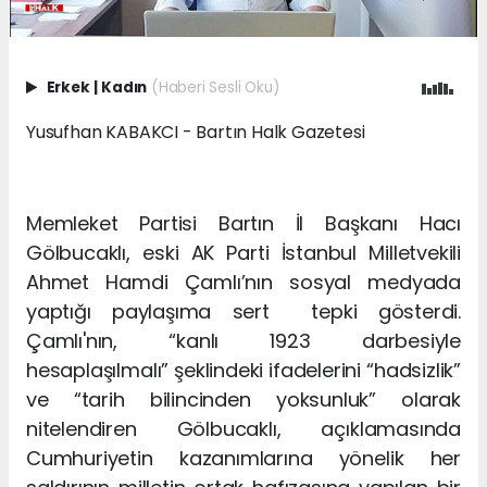
Erkek
|
Kadın
(Haberi Sesli Oku)
Yusufhan KABAKCI - B
artın H
alk G
azetesi
Memleket Partisi Bartın İl Başkanı Hacı
Gölbucaklı, eski AK Parti İstanbul Milletvekili
Ahmet Hamdi Çamlı’nın sosyal medyada
yaptığı paylaşıma sert tepki gösterdi.
Çamlı'nın, “kanlı 1923 darbesiyle
hesaplaşılmalı” şeklindeki ifadelerini “hadsizlik”
ve “tarih bilincinden yoksunluk” olarak
nitelendiren Gölbucaklı, açıklamasında
Cumhuriyetin kazanımlarına yönelik her