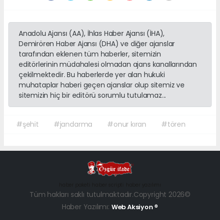
Anadolu Ajansı (AA), İhlas Haber Ajansı (İHA),
Demirören Haber Ajansı (DHA) ve diğer ajanslar
tarafından eklenen tüm haberler, sitemizin
editörlerinin müdahalesi olmadan ajans kanallarından
çekilmektedir. Bu haberlerde yer alan hukuki
muhataplar haberi geçen ajanslar olup sitemiz ve
sitemizin hiç bir editörü sorumlu tutulamaz...
#şehit
#jandarma
#onur kıran
#tören
haber paketi
haber scripti
haber yazılımı
Tüm hakları saklı tutulmaktadır.Copyright 2026©
Haber Yazılımı:
Web Aksiyon ®