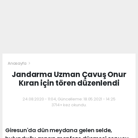
Anasayfa
Jandarma Uzman Çavuş Onur
Kıran için tören düzenlendi
24.08.2020 - 11:04, Güncelleme: 18.05.2021 - 14:25
3714+ kez okundu.
Giresun'da dün meydana gelen selde,