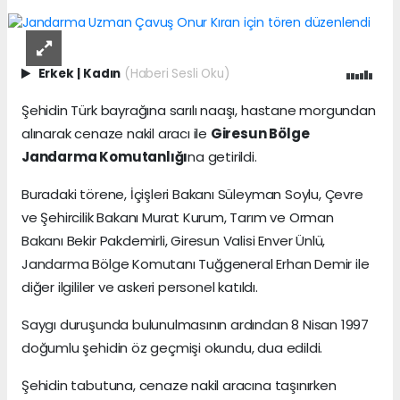
Erkek
|
Kadın
(Haberi Sesli Oku)
Şehidin Türk bayrağına sarılı naaşı, hastane morgundan
alınarak cenaze nakil aracı ile
Giresun Bölge
Jandarma Komutanlığı
na getirildi.
Buradaki törene, İçişleri Bakanı Süleyman Soylu, Çevre
ve Şehircilik Bakanı Murat Kurum, Tarım ve Orman
Bakanı Bekir Pakdemirli, Giresun Valisi Enver Ünlü,
Jandarma Bölge Komutanı Tuğgeneral Erhan Demir ile
diğer ilgililer ve askeri personel katıldı.
Saygı duruşunda bulunulmasının ardından 8 Nisan 1997
doğumlu şehidin öz geçmişi okundu, dua edildi.
Şehidin tabutuna, cenaze nakil aracına taşınırken