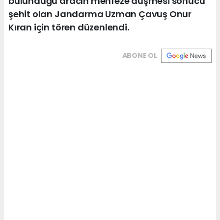
bulunduğu aracın menfeze düşmesi sonucu
şehit olan Jandarma Uzman Çavuş Onur
Kıran için tören düzenlendi.
ABONE OL