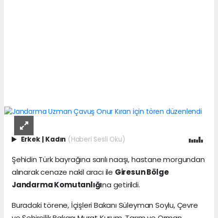
Erkek
|
Kadın
(Haberi Sesli Oku)
Şehidin Türk bayrağına sarılı naaşı, hastane morgundan
alınarak cenaze nakil aracı ile
Giresun Bölge
Jandarma Komutanlığı
na getirildi.
Buradaki törene, İçişleri Bakanı Süleyman Soylu, Çevre
ve Şehircilik Bakanı Murat Kurum, Tarım ve Orman