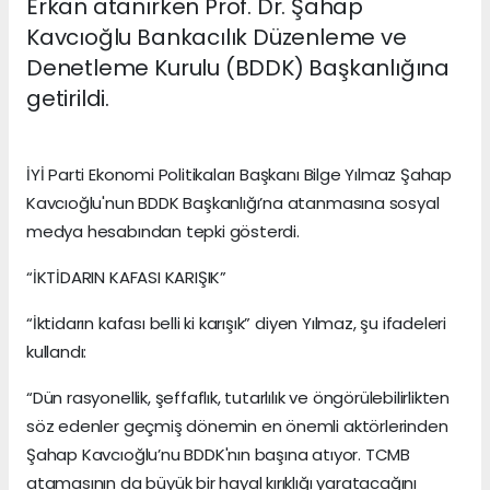
Erkan atanırken Prof. Dr. Şahap
Kavcıoğlu Bankacılık Düzenleme ve
Denetleme Kurulu (BDDK) Başkanlığına
getirildi.
İYİ Parti Ekonomi Politikaları Başkanı Bilge Yılmaz Şahap
Kavcıoğlu'nun BDDK Başkanlığı’na atanmasına sosyal
medya hesabından tepki gösterdi.
“İKTİDARIN KAFASI KARIŞIK”
“İktidarın kafası belli ki karışık” diyen Yılmaz, şu ifadeleri
kullandı:
“Dün rasyonellik, şeffaflık, tutarlılık ve öngörülebilirlikten
söz edenler geçmiş dönemin en önemli aktörlerinden
Şahap Kavcıoğlu’nu BDDK'nın başına atıyor. TCMB
atamasının da büyük bir hayal kırıklığı yaratacağını