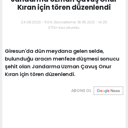
Kıran için tören düzenlendi
24.08.2020 - 11:04, Güncelleme: 18.05.2021 - 14:25
3713+ kez okundu.
Giresun'da dün meydana gelen selde,
bulunduğu aracın menfeze düşmesi sonucu
şehit olan Jandarma Uzman Çavuş Onur
Kıran için tören düzenlendi.
ABONE OL