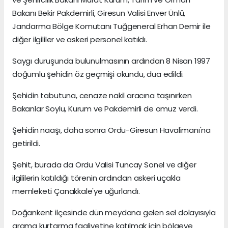
Bakanı Bekir Pakdemirli, Giresun Valisi Enver Ünlü,
Jandarma Bölge Komutanı Tuğgeneral Erhan Demir ile
diğer ilgililer ve askeri personel katıldı.
Saygı duruşunda bulunulmasının ardından 8 Nisan 1997
doğumlu şehidin öz geçmişi okundu, dua edildi.
Şehidin tabutuna, cenaze nakil aracına taşınırken
Bakanlar Soylu, Kurum ve Pakdemirli de omuz verdi.
Şehidin naaşı, daha sonra Ordu-Giresun Havalimanı'na
getirildi.
Şehit, burada da Ordu Valisi Tuncay Sonel ve diğer
ilgililerin katıldığı törenin ardından askeri uçakla
memleketi Çanakkale'ye uğurlandı.
Doğankent ilçesinde dün meydana gelen sel dolayısıyla
arama kurtarma faaliyetine katılmak için bölgeye