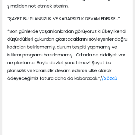
şimdiden not etmek isterim.
“ŞAYET BU PLANSIZLIK VE KARARSIZLIK DEVAM EDERSE…”
*Son günlerde yaşanılanlardan görüyoruz ki ülkeyi kendi
düşürdükleri çukurdan çıkartacaklarını söyleyenler doğru
kadroları belirlememiş, durum tespiti yapmamış ve
istikrar programı hazırlamamış. Ortada ne ciddiyet var
ne planlama. Böyle devlet yönetilmez! Şayet bu
plansızlık ve kararsızlık devam ederse ülke olarak
ödeyeceğimiz fatura daha da kabaracak.”/
/Sözcü