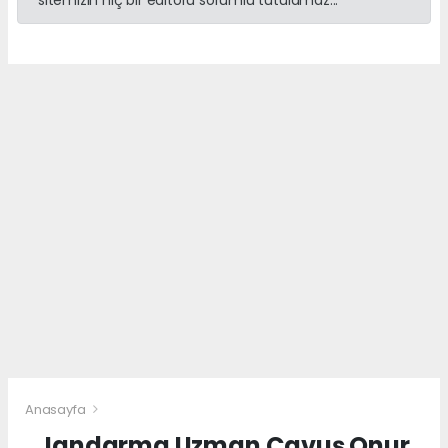
sitemizin hiç bir editörü sorumlu tutulamaz...
Anasayfa
Jandarma Uzman Çavuş Onur