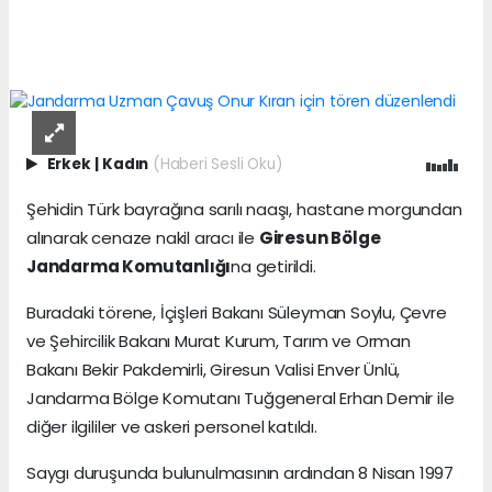
Erkek
|
Kadın
(Haberi Sesli Oku)
Şehidin Türk bayrağına sarılı naaşı, hastane morgundan
alınarak cenaze nakil aracı ile
Giresun Bölge
Jandarma Komutanlığı
na getirildi.
Buradaki törene, İçişleri Bakanı Süleyman Soylu, Çevre
ve Şehircilik Bakanı Murat Kurum, Tarım ve Orman
Bakanı Bekir Pakdemirli, Giresun Valisi Enver Ünlü,
Jandarma Bölge Komutanı Tuğgeneral Erhan Demir ile
diğer ilgililer ve askeri personel katıldı.
Saygı duruşunda bulunulmasının ardından 8 Nisan 1997