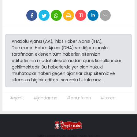
Anadolu Ajansı (AA), İhlas Haber Ajansı (İHA),
Demirören Haber Ajansı (DHA) ve diğer ajanslar
tarafından eklenen tüm haberler, sitemizin
editörlerinin müdahalesi olmadan ajans kanallarından
çekilmektedir. Bu haberlerde yer alan hukuki
muhataplar haberi geçen ajanslar olup sitemiz ve
sitemizin hiç bir editörü sorumlu tutulamaz...
#şehit
#jandarma
#onur kıran
#tören
haber paketi
haber scripti
haber yazılımı