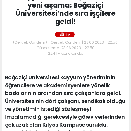
yeni aşama: Boğaziçi
Üniversitesi’nde sıra işçilere
geldi!
EĞİTİM
(Gerçek Gündem) - Gerçek Gündem | 23.06.2023 - 22:50,
Güncelleme: 23.06.2023 - 22:50
22411+ kez okundu.
Boğaziçi Üniversitesi kayyum yönetiminin
öğrencilere ve akademisyenlere yönelik
baskılarının ardından sıra çalışanlara geldi.
Üniversitesinin dört çalışanı, sendikalı olduğu
ve yönetimin istediği sözleşmeyi
imzalamadığı gerekçesiyle görev yerlerinden
çok uzak olan Kilyos Kampüse sürüldü.