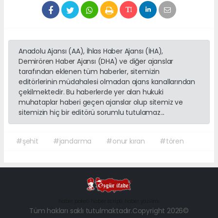
Anadolu Ajansı (AA), İhlas Haber Ajansı (İHA),
Demirören Haber Ajansı (DHA) ve diğer ajanslar
tarafından eklenen tüm haberler, sitemizin
editörlerinin müdahalesi olmadan ajans kanallarından
çekilmektedir. Bu haberlerde yer alan hukuki
muhataplar haberi geçen ajanslar olup sitemiz ve
sitemizin hiç bir editörü sorumlu tutulamaz...
#şehit
#jandarma
#onur kıran
#tören
haber paketi
haber scripti
haber yazılımı
Tüm hakları saklı tutulmaktadır.Copyright 2026©