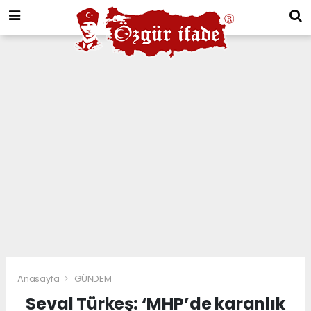
Anasayfa
GÜNDEM
Seval Türkeş: ‘MHP’de karanlık