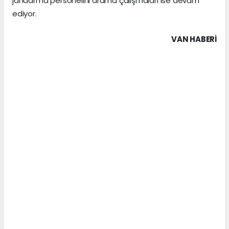
jandarma personelini arama çalışmaları ise devam
ediyor.
VAN HABERİ