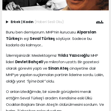
Erkek
|
Kadın
(Haberi Sesli Oku)
Bunu ben demiyorum. MHP’nin kurucusu
Alparslan
Türkeş
’in eşi
Seval Türkeş
söylüyor. Sadece bu
kadarla da kalmıyor...
İzlemişsinizdir: Meslektaşımız
Yıldız Yazıcıoğlu
MHP
lideri
Devlet Bahçeli
’ye mikrofon uzattı. Bir gazeteci
olarak görevini yaptı ve
Sinan Ateş
cinayetine dair
MHP’ye yapılan suçlamaları partinin liderine sordu. Lakin,
aldığı yanıt
“İşine bak”
oldu.
O anları izlediğimde, bir süredir görüşlerini merak
ettiğim Seval Türkeş’i aradım. Kendisine eski Ülkü
Ocakları Başkanı Sinan Ateş’in öldürülmesini sordum. Ve
bakın, Türkeş’ten neler duydum: