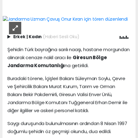
Erkek
|
Kadın
(Haberi Sesli Oku)
Şehidin Türk bayrağına sarılı naaşı, hastane morgundan
alınarak cenaze nakil aracı ile
Giresun Bölge
Jandarma Komutanlığı
na getirildi.
Buradaki törene, İçişleri Bakanı Süleyman Soylu, Çevre
ve Şehircilik Bakanı Murat Kurum, Tarım ve Orman
Bakanı Bekir Pakdemirli, Giresun Valisi Enver Ünlü,
Jandarma Bölge Komutanı Tuğgeneral Erhan Demir ile
diğer ilgililer ve askeri personel katıldı.
Saygı duruşunda bulunulmasının ardından 8 Nisan 1997
doğumlu şehidin öz geçmişi okundu, dua edildi.