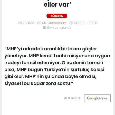
eller var’
GÜNDEM
25.01.2023 - 00:00, Güncelleme: 25.01.2023 - 00:00
11618+ kez okundu.
“MHP’yi arkada karanlık birtakım güçler
yönetiyor. MHP kendi tarihi misyonuna uygun
iradeyi temsil edemiyor. O iradenin temsili
olsa, MHP bugün Türkiye’nin kurtuluş kalesi
gibi olur. MHP’nin şu anda böyle olması,
siyaseti bu kadar zora soktu.”
ABONE OL