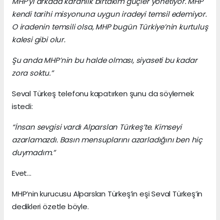
MHP’yi arkada karanlık birtakım güçler yönetiyor. MHP
kendi tarihi misyonuna uygun iradeyi temsil edemiyor.
O iradenin temsili olsa, MHP bugün Türkiye’nin kurtuluş
kalesi gibi olur.
Şu anda MHP’nin bu halde olması, siyaseti bu kadar
zora soktu.”
Seval Türkeş telefonu kapatırken şunu da söylemek
istedi:
“İnsan sevgisi vardı Alparslan Türkeş’te. Kimseyi
azarlamazdı. Basın mensuplarını azarladığını ben hiç
duymadım.”
Evet...
MHP’nin kurucusu Alparslan Türkeş’in eşi Seval Türkeş’in
dedikleri özetle böyle.