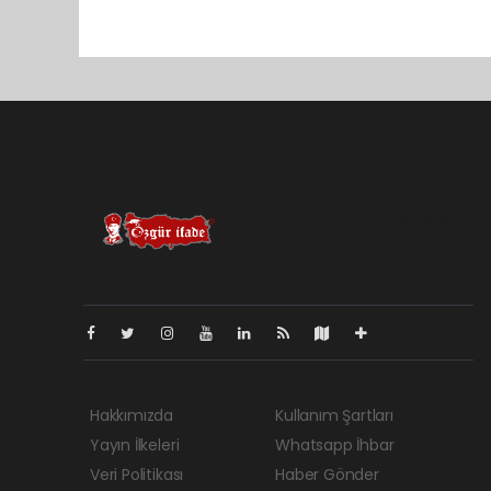
Pro-0.027
Hakkımızda
Kullanım Şartları
Yayın İlkeleri
Whatsapp İhbar
Veri Politikası
Haber Gönder