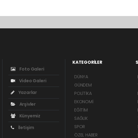
KATEGORİLER
S
Foto Galeri
DÜNYA
Video Galeri
GÜNDEM
Yazarlar
POLİTİKA
EKONOMİ
Arşivler
EĞİTİM
Künyemiz
SAĞLIK
SPOR
İletişim
ÖZEL HABER