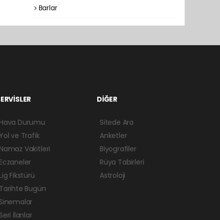
Barlar
ERVİSLER
DİĞER
Hava Durumu
Sitede Ara
Yol ve Trafik
Anketler
Namaz Vakitleri
Biyografiler
Eczaneler
Rüya Tabirleri
Lig Fikstürü
Astroloji
Tarihte Bugün
Sinemalar
Seri İlanlar