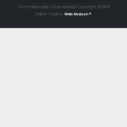
haber paketi
haber scripti
haber yazılımı
Tüm hakları saklı tutulmaktadır.Copyright 2026©
Haber Yazılımı:
Web Aksiyon ®