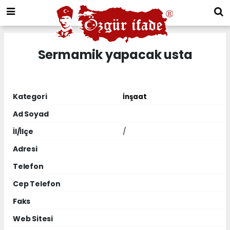
Sermamik yapacak usta
Kategori
İnşaat
Ad Soyad
İl/İlçe
/
Adresi
Telefon
Cep Telefon
Faks
Web Sitesi