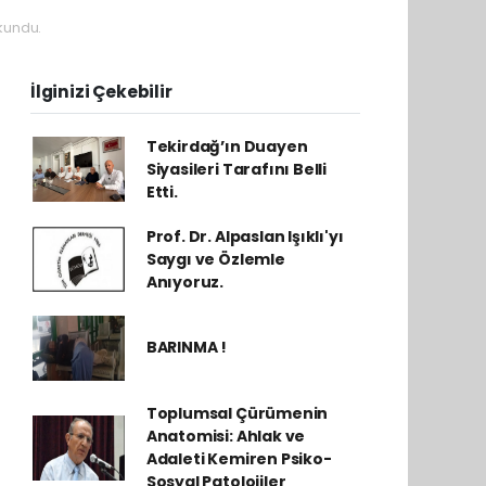
kundu.
İlginizi Çekebilir
Tekirdağ’ın Duayen
Siyasileri Tarafını Belli
Etti.
Prof. Dr. Alpaslan Işıklı'yı
Saygı ve Özlemle
Anıyoruz.
BARINMA !
Toplumsal Çürümenin
Anatomisi: Ahlak ve
Adaleti Kemiren Psiko-
Sosyal Patolojiler