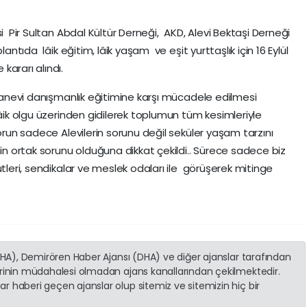
i Pir Sultan Abdal Kültür Derneği, AKD, Alevi Bektaşi Derneği
antıda lâik eğitim, lâik yaşam ve eşit yurttaşlık için 16 Eylül
ararı alındı.
 manevi danışmanlık eğitimine karşı mücadele edilmesi
âik olgu üzerinden gidilerek toplumun tüm kesimleriyle
sorun sadece Alevilerin sorunu değil seküler yaşam tarzını
ortak sorunu olduğuna dikkat çekildi.. Sürece sadece biz
ütleri, sendikalar ve meslek odaları ile görüşerek mitinge
(İHA), Demirören Haber Ajansı (DHA) ve diğer ajanslar tarafından
erinin müdahalesi olmadan ajans kanallarından çekilmektedir.
r haberi geçen ajanslar olup sitemiz ve sitemizin hiç bir