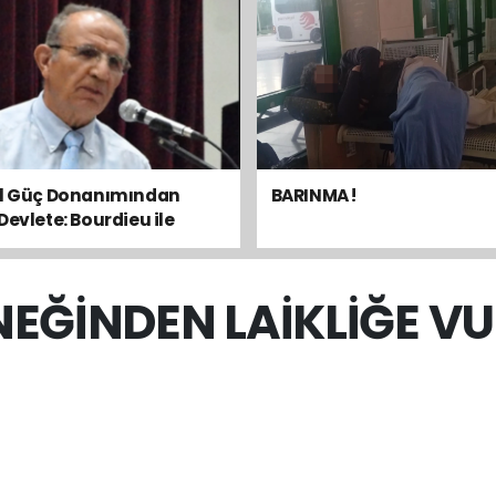
el Güç Donanımından
BARINMA !
Devlete: Bourdieu ile
sal Dengeyi Okumak
NEĞİNDEN LAİKLİĞE V