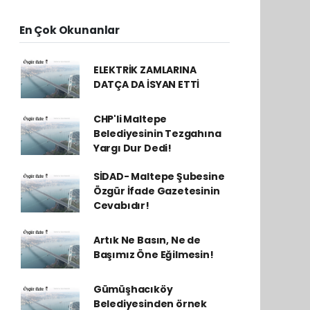
En Çok Okunanlar
ELEKTRİK ZAMLARINA
DATÇA DA İSYAN ETTİ
CHP'li Maltepe
Belediyesinin Tezgahına
Yargı Dur Dedi!
SİDAD- Maltepe Şubesine
Özgür İfade Gazetesinin
Cevabıdır!
Artık Ne Basın, Ne de
Başımız Öne Eğilmesin!
Gümüşhacıköy
Belediyesinden örnek