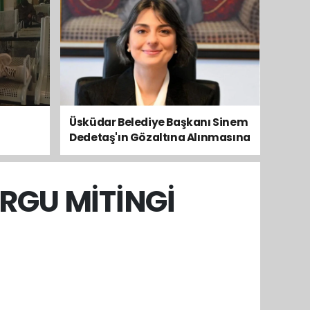
Üsküdar Belediye Başkanı Sinem
Dedetaş'ın Gözaltına Alınmasına
Kamuoyundan Ve Siyasetten
Tepkiler Yükseliyor
URGU MİTİNGİ