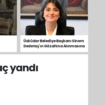
Üsküdar Belediye Başkanı Sinem
Dedetaş'ın Gözaltına Alınmasına
Kamuoyundan Ve Siyasetten
Tepkiler Yükseliyor
aç yandı