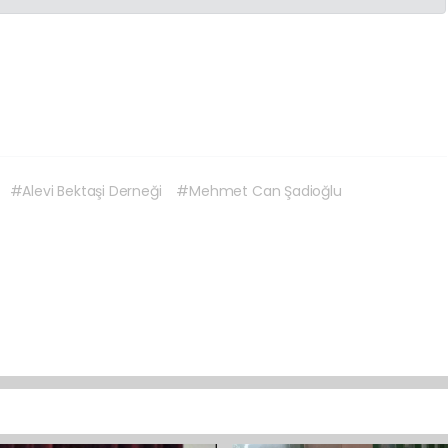
#Alevi Bektaşi Derneği
#Mehmet Can Şadioğlu