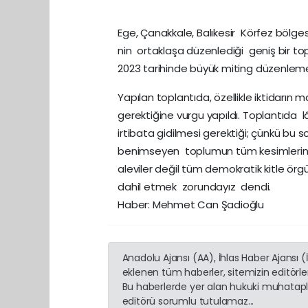
Ege, Çanakkale, Balıkesir Körfez bölges
nin ortaklaşa düzenlediği geniş bir topl
2023 tarihinde büyük miting düzenleme k
Yapılan toplantıda, özellikle iktidarın
gerektiğine vurgu yapıldı. Toplantıda l
irtibata gidilmesi gerektiği; çünkü bu 
benimseyen toplumun tüm kesimlerinin 
aleviler değil tüm demokratik kitle örg
dahil etmek zorundayız dendi.
Haber: Mehmet Can Şadioğlu
Anadolu Ajansı (AA), İhlas Haber Ajansı 
eklenen tüm haberler, sitemizin editörl
Bu haberlerde yer alan hukuki muhatapla
editörü sorumlu tutulamaz...