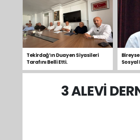
Tekirdağ’ın Duayen Siyasileri
Bireys
Tarafını Belli Etti.
Sosyal 
Toplum
3 ALEVİ DER