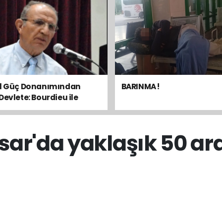
el Güç Donanımından
BARINMA !
Devlete: Bourdieu ile
sal Dengeyi Okumak
isar'da yaklaşık 50 ar