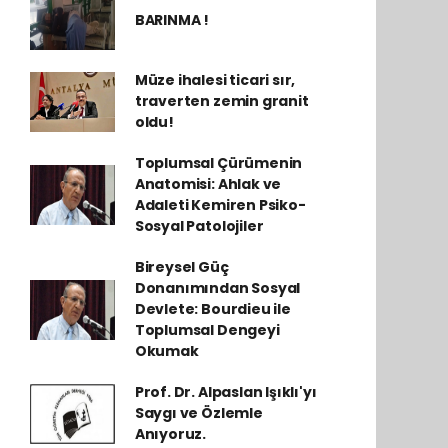
BARINMA !
Müze ihalesi ticari sır,
traverten zemin granit
oldu!
Toplumsal Çürümenin
Anatomisi: Ahlak ve
Adaleti Kemiren Psiko-
Sosyal Patolojiler
Bireysel Güç
Donanımından Sosyal
Devlete: Bourdieu ile
Toplumsal Dengeyi
Okumak
Prof. Dr. Alpaslan Işıklı'yı
Saygı ve Özlemle
Anıyoruz.