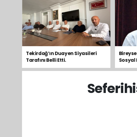
Tekirdağ’ın Duayen Siyasileri
Bireys
Tarafını Belli Etti.
Sosyal 
Toplum
Seferih