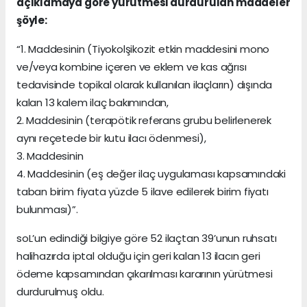
açıklamaya göre yürütmesi durdurulan maddeler
şöyle:
“1. Maddesinin (Tiyokolşikozit etkin maddesini mono
ve/veya kombine içeren ve eklem ve kas ağrısı
tedavisinde topikal olarak kullanılan ilaçların) dışında
kalan 13 kalem ilaç bakımından,
2. Maddesinin (terapötik referans grubu belirlenerek
aynı reçetede bir kutu ilacı ödenmesi),
3. Maddesinin
4. Maddesinin (eş değer ilaç uygulaması kapsamındaki
taban birim fiyata yüzde 5 ilave edilerek birim fiyatı
bulunması)”.
soL’un edindiği bilgiye göre 52 ilaçtan 39’unun ruhsatı
halihazırda iptal olduğu için geri kalan 13 ilacın geri
ödeme kapsamından çıkarılması kararının yürütmesi
durdurulmuş oldu.