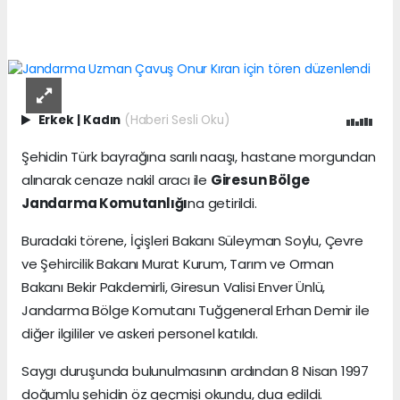
Erkek
|
Kadın
(Haberi Sesli Oku)
Şehidin Türk bayrağına sarılı naaşı, hastane morgundan
alınarak cenaze nakil aracı ile
Giresun Bölge
Jandarma Komutanlığı
na getirildi.
Buradaki törene, İçişleri Bakanı Süleyman Soylu, Çevre
ve Şehircilik Bakanı Murat Kurum, Tarım ve Orman
Bakanı Bekir Pakdemirli, Giresun Valisi Enver Ünlü,
Jandarma Bölge Komutanı Tuğgeneral Erhan Demir ile
diğer ilgililer ve askeri personel katıldı.
Saygı duruşunda bulunulmasının ardından 8 Nisan 1997
doğumlu şehidin öz geçmişi okundu, dua edildi.