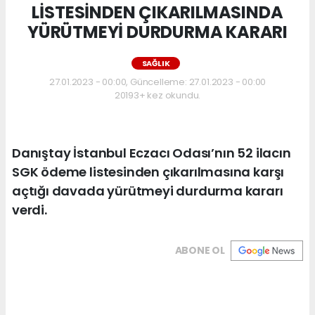
LİSTESİNDEN ÇIKARILMASINDA
YÜRÜTMEYİ DURDURMA KARARI
SAĞLIK
27.01.2023 - 00:00, Güncelleme: 27.01.2023 - 00:00
20193+ kez okundu.
Danıştay İstanbul Eczacı Odası’nın 52 ilacın
SGK ödeme listesinden çıkarılmasına karşı
açtığı davada yürütmeyi durdurma kararı
verdi.
ABONE OL