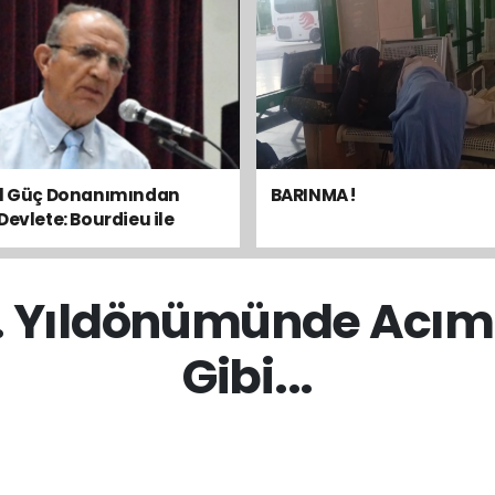
el Güç Donanımından
BARINMA !
Devlete: Bourdieu ile
sal Dengeyi Okumak
3. Yıldönümünde Acım
Gibi...