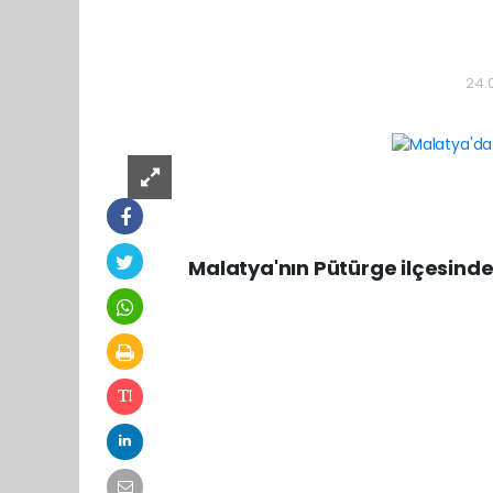
24.
Malatya'nın Pütürge ilçesin