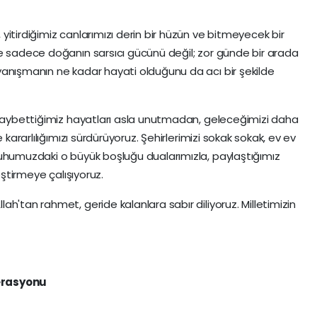
itirdiğimiz canlarımızı derin bir hüzün ve bitmeyecek bir
e sadece doğanın sarsıcı gücünü değil; zor günde bir arada
yanışmanın ne kadar hayati olduğunu da acı bir şekilde
 kaybettiğimiz hayatları asla unutmadan, geleceğimizi daha
 kararlılığımızı sürdürüyoruz. Şehirlerimizi sokak sokak, ev ev
ruhumuzdaki o büyük boşluğu dualarımızla, paylaştığımız
eştirmeye çalışıyoruz.
h'tan rahmet, geride kalanlara sabır diliyoruz. Milletimizin
erasyonu