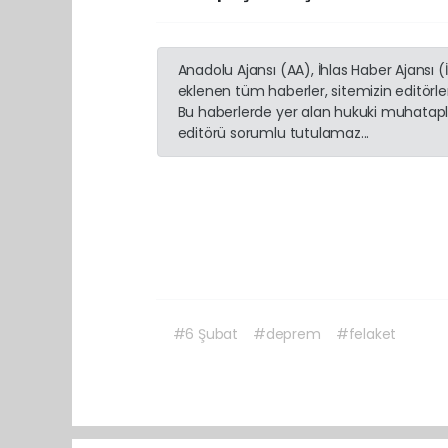
Anadolu Ajansı (AA), İhlas Haber Ajansı 
eklenen tüm haberler, sitemizin editörl
Bu haberlerde yer alan hukuki muhatapla
editörü sorumlu tutulamaz...
#6 Şubat
#deprem
#felaket