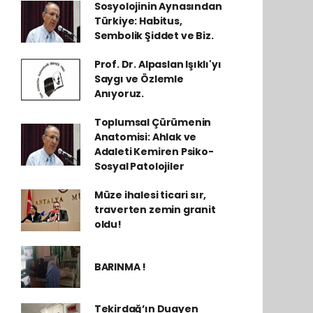
Sosyolojinin Aynasından
Türkiye: Habitus,
Sembolik Şiddet ve Biz.
Prof. Dr. Alpaslan Işıklı'yı
Saygı ve Özlemle
Anıyoruz.
Toplumsal Çürümenin
Anatomisi: Ahlak ve
Adaleti Kemiren Psiko-
Sosyal Patolojiler
Müze ihalesi ticari sır,
traverten zemin granit
oldu!
BARINMA !
Tekirdağ’ın Duayen