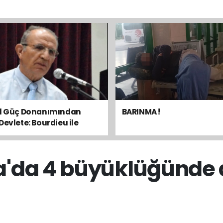
el Güç Donanımından
BARINMA !
Devlete: Bourdieu ile
sal Dengeyi Okumak
a'da 4 büyüklüğünde