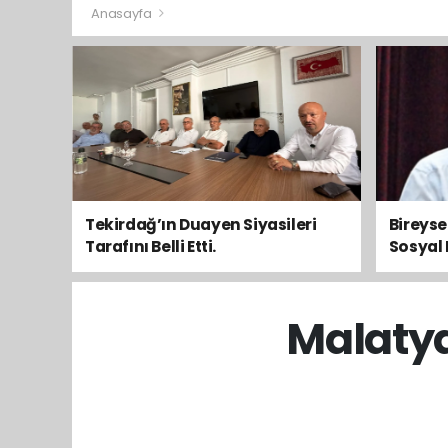
Anasayfa
Tekirdağ’ın Duayen Siyasileri
Bireys
Tarafını Belli Etti.
Sosyal 
Toplum
Malaty