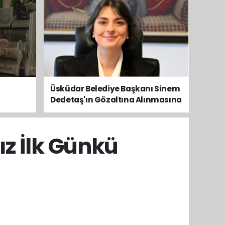
Üsküdar Belediye Başkanı Sinem
Dedetaş'ın Gözaltına Alınmasına
Kamuoyundan Ve Siyasetten
Tepkiler Yükseliyor
ız İlk Günkü