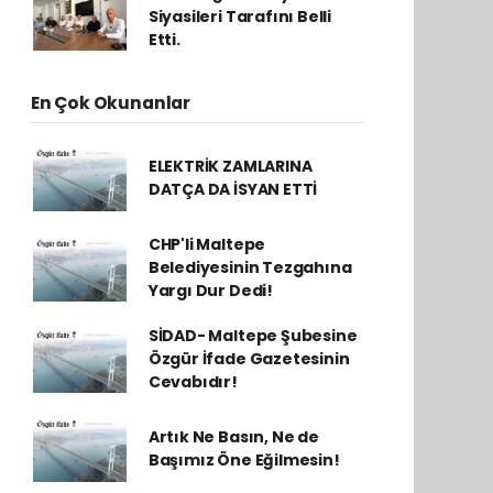
Siyasileri Tarafını Belli
Etti.
En Çok Okunanlar
ELEKTRİK ZAMLARINA
DATÇA DA İSYAN ETTİ
CHP'li Maltepe
Belediyesinin Tezgahına
Yargı Dur Dedi!
SİDAD- Maltepe Şubesine
Özgür İfade Gazetesinin
Cevabıdır!
Artık Ne Basın, Ne de
Başımız Öne Eğilmesin!