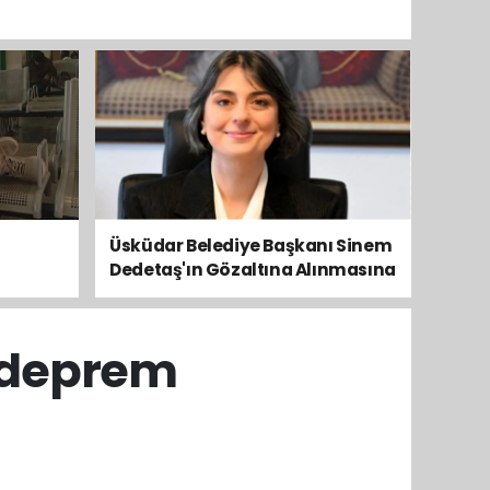
Üsküdar Belediye Başkanı Sinem
Dedetaş'ın Gözaltına Alınmasına
Kamuoyundan Ve Siyasetten
Tepkiler Yükseliyor
 deprem