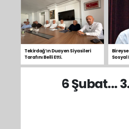
Tekirdağ’ın Duayen Siyasileri
Bireys
Tarafını Belli Etti.
Sosyal 
Toplum
6 Şubat... 