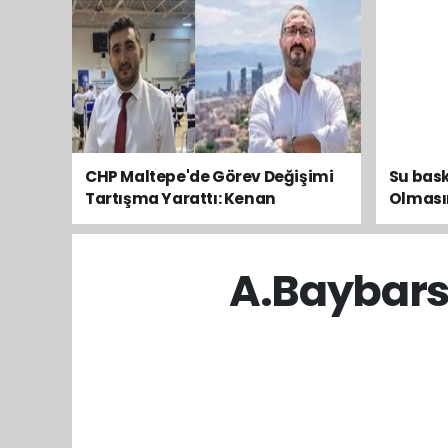
CHP Maltepe'de Görev Değişimi
Su bask
Tartışma Yarattı: Kenan
Olması
Otlu’nun Ardından Olcay Yılmaz
Atandı
A.Baybars