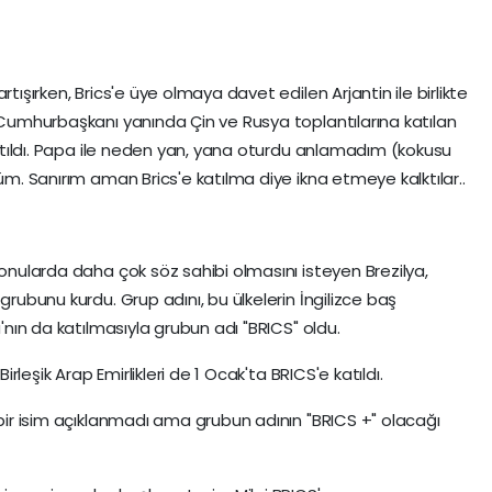
rtışırken, Brics'e üye olmaya davet edilen Arjantin ile birlikte
. Cumhurbaşkanı yanında Çin ve Rusya toplantılarına katılan
 katıldı. Papa ile neden yan, yana oturdu anlamadım (kokusu
düm. Sanırım aman Brics'e katılma diye ikna etmeye kalktılar..
konularda daha çok söz sahibi olmasını isteyen Brezilya,
grubunu kurdu. Grup adını, bu ülkelerin İngilizce baş
a'nın da katılmasıyla grubun adı "BRICS" oldu.
Birleşik Arap Emirlikleri de 1 Ocak'ta BRICS'e katıldı.
 bir isim açıklanmadı ama grubun adının "BRICS +" olacağı