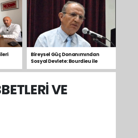
leri
Bireysel Güç Donanımından
Sosyal Devlete: Bourdieu ile
Toplumsal Dengeyi Okumak
BETLERİ VE