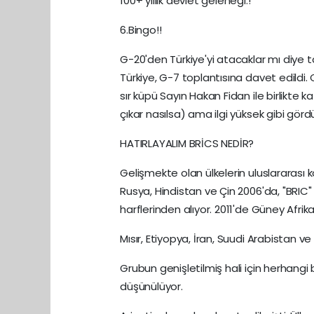
100+ yıllık devlet geleneği.!"
6.Bingo!!
G-20'den Türkiye'yi atacaklar mı diye ta
Türkiye, G-7 toplantısına davet edildi
sır küpü Sayın Hakan Fidan ile birlikte
çıkar nasılsa) ama ilgi yüksek gibi gör
HATIRLAYALIM BRİCS NEDİR?
Gelişmekte olan ülkelerin uluslararası 
Rusya, Hindistan ve Çin 2006'da, "BRIC" 
harflerinden alıyor. 2011'de Güney Afrik
Mısır, Etiyopya, İran, Suudi Arabistan ve 
Grubun genişletilmiş hali için herhangi
düşünülüyor.