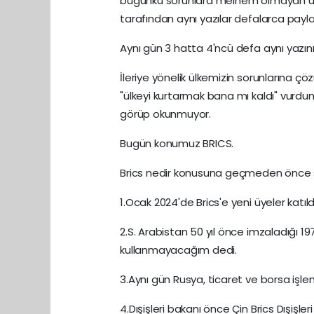
bugünkü sorunlara melhem olmayan uzun 
tarafından aynı yazılar defalarca paylaş
Aynı gün 3 hatta 4'ncü defa aynı yazının
İleriye yönelik ülkemizin sorunlarına çö
"ülkeyi kurtarmak bana mı kaldı" vurdum
görüp okunmuyor.
Bugün konumuz BRICS.
Brics nedir konusuna geçmeden önce s
1.Ocak 2024'de Brics'e yeni üyeler katıld
2.S. Arabistan 50 yıl önce imzaladığı 19
kullanmayacağım dedi.
3.Aynı gün Rusya, ticaret ve borsa işle
4.Dışişleri bakanı önce Çin Brics Dışişler