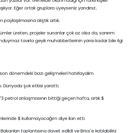
yazılar var. Genelde okunmadığı için farklı kişiler
ılıyor. Eğer ortak gruplara üyeyseniz yandınız..
 paylaşılmasina alıştık artık.
zümler üreten, projeler sunanlar çok az olsa da, sanırım
duymaz tavırla geyik muhabbetlerinin yarısı kadar bile ilgi
on dönemdeki bazı gelişmeleri hatırlayalım.
ı. Dünyada şok etkisi yarattı.
73 petrol anlaşmasının bittiği geçen hafta, artık $
mlerinde $ kullamayacağım diye ilan etti.
i Bakanları toplantısına davet edildi ve Brics'e katılabiliriz