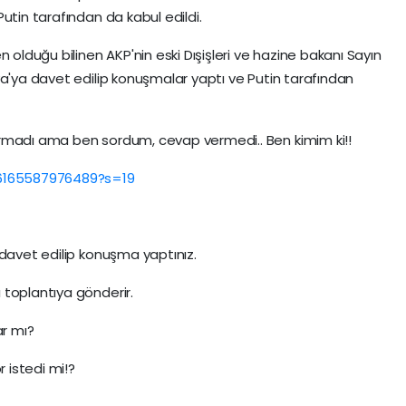
utin tarafından da kabul edildi.
 olduğu bilinen AKP'nin eski Dışişleri ve hazine bakanı Sayın
ya'ya davet edilip konuşmalar yaptı ve Putin tarafından
rmadı ama ben sordum, cevap vermedi.. Ben kimim ki!!
46165587976489?s=19
 davet edilip konuşma yaptınız.
 toplantıya gönderir.
ar mı?
r istedi mi!?