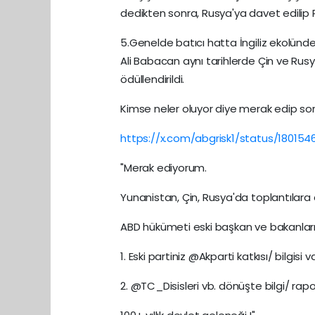
dedikten sonra, Rusya'ya davet edilip P
5.Genelde batıcı hatta İngiliz ekolünden
Ali Babacan aynı tarihlerde Çin ve Rus
ödüllendirildi.
Kimse neler oluyor diye merak edip so
https://x.com/abgrisk1/status/18015
"Merak ediyorum.
Yunanistan, Çin, Rusya'da toplantılara
ABD hükümeti eski başkan ve bakanları
1. Eski partiniz @Akparti katkısı/ bilgisi v
2. @TC_Disisleri vb. dönüşte bilgi/ rapo