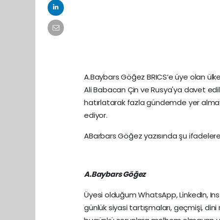
A.Baybars Göğez BRICS’e üye olan ülke s
Ali Babacan Çin ve Rusya'ya davet edili
hatırlatarak fazla gündemde yer almaya
ediyor.
ABarbars Göğez yazısında şu ifadelere 
A.Baybars Göğez
Üyesi olduğum WhatsApp, LinkedIn, Inst
günlük siyasi tartışmaları, geçmişi, dini 