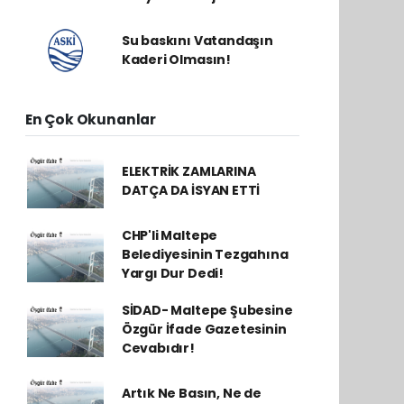
Su baskını Vatandaşın
Kaderi Olmasın!
En Çok Okunanlar
ELEKTRİK ZAMLARINA
DATÇA DA İSYAN ETTİ
CHP'li Maltepe
Belediyesinin Tezgahına
Yargı Dur Dedi!
SİDAD- Maltepe Şubesine
Özgür İfade Gazetesinin
Cevabıdır!
Artık Ne Basın, Ne de