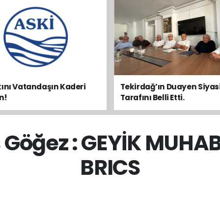
ını Vatandaşın Kaderi
Tekirdağ’ın Duayen Siyasi
n!
Tarafını Belli Etti.
 Göğez : GEYİK MUHAB
BRICS