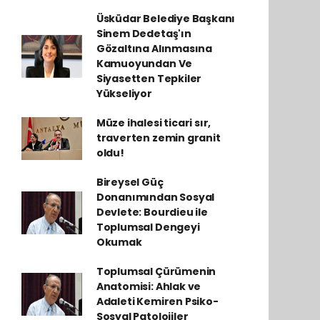
Üsküdar Belediye Başkanı
Sinem Dedetaş'ın
Gözaltına Alınmasına
Kamuoyundan Ve
Siyasetten Tepkiler
Yükseliyor
Müze ihalesi ticari sır,
traverten zemin granit
oldu!
Bireysel Güç
Donanımından Sosyal
Devlete: Bourdieu ile
Toplumsal Dengeyi
Okumak
Toplumsal Çürümenin
Anatomisi: Ahlak ve
Adaleti Kemiren Psiko-
Sosyal Patolojiler