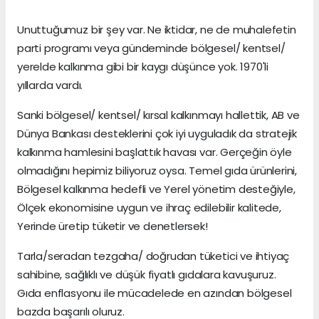
Unuttuğumuz bir şey var. Ne iktidar, ne de muhalefetin
parti programı veya gündeminde bölgesel/ kentsel/
yerelde kalkınma gibi bir kaygı düşünce yok. 1970'li
yıllarda vardı.
Sanki bölgesel/ kentsel/ kırsal kalkınmayı hallettik, AB ve
Dünya Bankası desteklerini çok iyi uyguladık da stratejik
kalkınma hamlesini başlattık havası var. Gerçeğin öyle
olmadığını hepimiz biliyoruz oysa. Temel gıda ürünlerini,
Bölgesel kalkınma hedefli ve Yerel yönetim desteğiyle,
Ölçek ekonomisine uygun ve ihraç edilebilir kalitede,
Yerinde üretip tüketir ve denetlersek!
Tarla/seradan tezgaha/ doğrudan tüketici ve ihtiyaç
sahibine, sağlıklı ve düşük fiyatlı gıdalara kavuşuruz.
Gıda enflasyonu ile mücadelede en azından bölgesel
bazda başarılı oluruz.