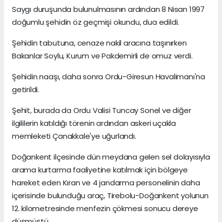
Saygı duruşunda bulunulmasının ardından 8 Nisan 1997
doğumlu şehidin öz geçmişi okundu, dua edildi.
Şehidin tabutuna, cenaze nakil aracına taşınırken
Bakanlar Soylu, Kurum ve Pakdemirli de omuz verdi.
Şehidin naaşı, daha sonra Ordu-Giresun Havalimanı'na
getirildi.
Şehit, burada da Ordu Valisi Tuncay Sonel ve diğer
ilgililerin katıldığı törenin ardından askeri uçakla
memleketi Çanakkale'ye uğurlandı.
Doğankent ilçesinde dün meydana gelen sel dolayısıyla
arama kurtarma faaliyetine katılmak için bölgeye
hareket eden Kıran ve 4 jandarma personelinin daha
içerisinde bulunduğu araç, Tirebolu-Doğankent yolunun
12. kilometresinde menfezin çökmesi sonucu dereye
düşmüştü.