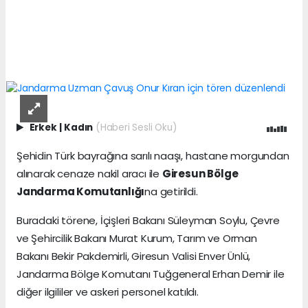
Erkek
|
Kadın
(Haberi Sesli Oku)
Şehidin Türk bayrağına sarılı naaşı, hastane morgundan
alınarak cenaze nakil aracı ile
Giresun Bölge
Jandarma Komutanlığı
na getirildi.
Buradaki törene, İçişleri Bakanı Süleyman Soylu, Çevre
ve Şehircilik Bakanı Murat Kurum, Tarım ve Orman
Bakanı Bekir Pakdemirli, Giresun Valisi Enver Ünlü,
Jandarma Bölge Komutanı Tuğgeneral Erhan Demir ile
diğer ilgililer ve askeri personel katıldı.