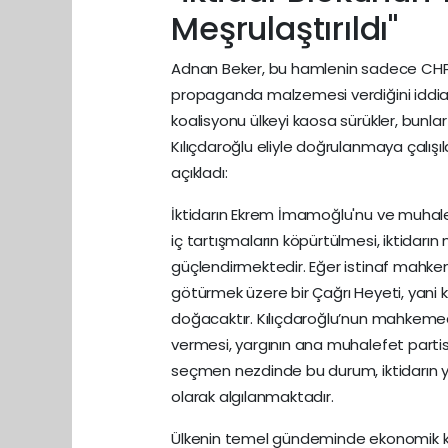
Meşrulaştırıldı"
Adnan Beker, bu hamlenin sadece CHP i
propaganda malzemesi verdiğini iddia 
koalisyonu ülkeyi kaosa sürükler, bunl
Kılıçdaroğlu eliyle doğrulanmaya çalışıl
açıkladı:
İktidarın Ekrem İmamoğlu'nu ve muhale
iç tartışmaların köpürtülmesi, iktidar
güçlendirmektedir. Eğer istinaf mahkeme
götürmek üzere bir Çağrı Heyeti, yani 
doğacaktır. Kılıçdaroğlu’nun mahkemede
vermesi, yargının ana muhalefet part
seçmen nezdinde bu durum, iktidarın ya
olarak algılanmaktadır.
Ülkenin temel gündeminde ekonomik kriz