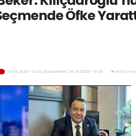
eker: Kılıçdaroğlu’nu
Seçmende Öfke Yaratt
24.05.2026 - 14:32, Güncelleme: 24.05.2026 - 14:32
14432+ ke
R