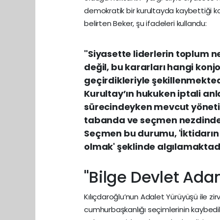
demokratik bir kurultayda kaybettiği ko
belirten Beker, şu ifadeleri kullandu:
"Siyasette liderlerin toplum ne
değil, bu kararları hangi kon
geçirdikleriyle şekillenmekte
Kurultay’ın hukuken iptali anl
sürecindeyken mevcut yönetim
tabanda ve seçmen nezdinde de
Seçmen bu durumu, 'İktidarın 
olmak' şeklinde algılamaktadı
"Bilge Devlet Ada
Kılıçdaroğlu’nun Adalet Yürüyüşü ile zi
cumhurbaşkanlığı seçimlerinin kaybedil