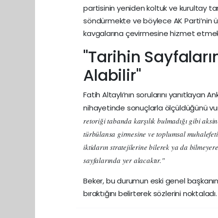
partisinin yeniden koltuk ve kurultay t
söndürmekte ve böylece AK Parti’nin üze
kavgalarına çevirmesine hizmet etmek
"Tarihin Sayfalar
Alabilir"
Fatih Altaylı’nın sorularını yanıtlayan 
nihayetinde sonuçlarla ölçüldüğünü v
retoriği tabanda karşılık bulmadığı gibi aksin
türbülansa girmesine ve toplumsal muhalefeti
iktidarın stratejilerine bilerek ya da bilmeye
sayfalarında yer alacaktır."
Beker, bu durumun eski genel başkanın kar
bıraktığını belirterek sözlerini noktaladı.