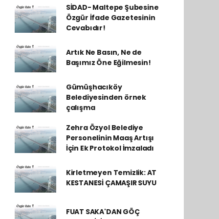
SİDAD- Maltepe Şubesine
Özgür İfade Gazetesinin
Cevabıdır!
Artık Ne Basın, Ne de
Başımız Öne Eğilmesin!
Gümüşhacıköy
Belediyesinden örnek
çalışma
Zehra Özyol Belediye
Personelinin Maaş Artışı
İçin Ek Protokol İmzaladı
Kirletmeyen Temizlik: AT
KESTANESİ ÇAMAŞIR SUYU
FUAT SAKA'DAN GÖÇ