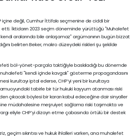
çine değil, Cumhur İttifakı seçmenine de ciddi bir
etti. İktidarın 2023 seçim döneminde yürüttüğü "Muhalefet
ar kendi aralarında bile anlaşamaz" argümanının bugün bizzat
dığını belirten Beker, makro düzeydeki riskleri şu şekilde
feti böl-yönet-parçala taktiğiyle baskıladığı bu dönemde
ın muhalefeti "kendi içinde kavgalı" gösterme propagandasını
si kurultayı iptal ederse, CHP’yi yeni bir kurultaya
kamuoyundaki tabirle bir tür hukuki kayyum atanması riski
n çıkacak böylesi bir kararı kabul edeceğine dair sinyaller
isine müdahalesine meşruiyet sağlama riski taşımakta ve
rgı eliyle CHP’yi dizayn etme çabasında örtülü bir destek
, geçim sıkıntısı ve hukuk ihlalleri varken, ana muhalefet