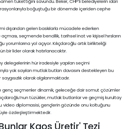
mamen tükettiğini savundu. Beker, CHP’li belediyelerin idari
erasyonlarıyla boğuştuğu bir dönemde içeriden cephe
i dışarıdan gelen baskılarla mücadele ederken
açması, seçmende bencillik, tarihsel inat ve kişisel hırsların
rumlarına yol açıyor. Kılıçdaroğlu artık birlikteliği
 bir lider olarak hatırlanacaktır.
y delegelerinin hür iradesiyle yapılan seçimi
la yok sayılan mutlak butlan davasını destekleyen bu
 saygısızlık olarak algılanmaktadır.
e genç seçmenler dinamik, geleceğe dair somut çözümler
ılıçdaroğlu’nun tüzükler, mutlak butlanlar ve geçmiş kurultay
u video diplomasisi, gençlerin gözünde onu koltuğunu
üyle özdeşleştirmektedir.
Bunlar Kaos Üretir' Tezi