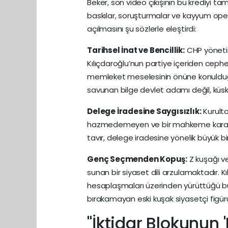
Beker, son video çıkışının bu krediyi ta
baskılar, soruşturmalar ve kayyum op
açılmasını şu sözlerle eleştirdi:
Tarihsel İnat ve Bencillik:
CHP yönetim
Kılıçdaroğlu’nun partiye içeriden cephe 
memleket meselesinin önüne konulduğu yo
savunan bilge devlet adamı değil, küskün
Delege İradesine Saygısızlık:
Kurulta
hazmedemeyen ve bir mahkeme kararıy
tavır, delege iradesine yönelik büyük bir
Genç Seçmenden Kopuş:
Z kuşağı v
sunan bir siyaset dili arzulamaktadır. K
hesaplaşmaları üzerinden yürüttüğü b
bırakamayan eski kuşak siyasetçi figür
"İktidar Blokunun '