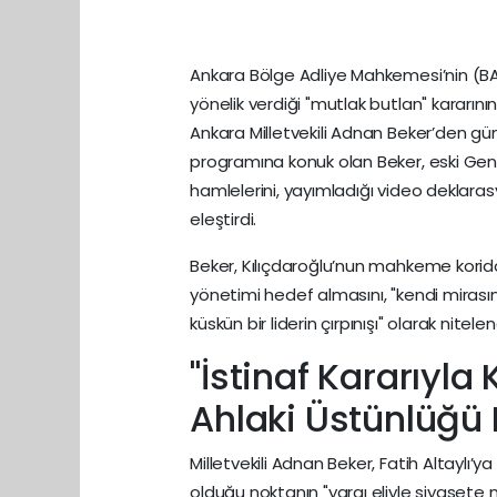
Ankara Bölge Adliye Mahkemesi’nin (BA
yönelik verdiği "mutlak butlan" kararının
Ankara Milletvekili Adnan Beker’den gün
programına konuk olan Beker, eski Ge
hamlelerini, yayımladığı video deklaras
eleştirdi.
Beker, Kılıçdaroğlu’nun mahkeme kori
yönetimi hedef almasını, "kendi miras
küskün bir liderin çırpınışı" olarak nitelen
"İstinaf Kararıyl
Ahlaki Üstünlüğü 
Milletvekili Adnan Beker, Fatih Altayl
olduğu noktanın "yargı eliyle siyasete 