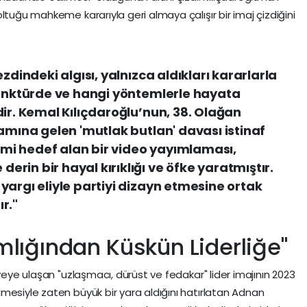
ltuğu mahkeme kararıyla geri almaya çalışır bir imaj çizdiğini
zdindeki algısı, yalnızca aldıkları kararlarla
jonktürde ve hangi yöntemlerle hayata
dir. Kemal Kılıçdaroğlu’nun, 38. Olağan
amına gelen 'mutlak butlan' davası istinaf
i hedef alan bir video yayımlaması,
rin bir hayal kırıklığı ve öfke yaratmıştır.
yargı eliyle partiyi dizayn etmesine ortak
r."
mlığından Küskün Liderliğe"
rveye ulaşan "uzlaşmacı, dürüst ve fedakar" lider imajının 2023
mesiyle zaten büyük bir yara aldığını hatırlatan Adnan