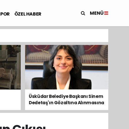
MENÜ
SPOR
ÖZEL HABER
Üsküdar Belediye Başkanı Sinem
Dedetaş'ın Gözaltına Alınmasına
Kamuoyundan Ve Siyasetten
Tepkiler Yükseliyor