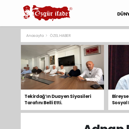
DÜN
Anasayfa
ÖZEL HABER
Tekirdağ’ın Duayen Siyasileri
Bireys
Tarafını Belli Etti.
Sosyal 
Toplum