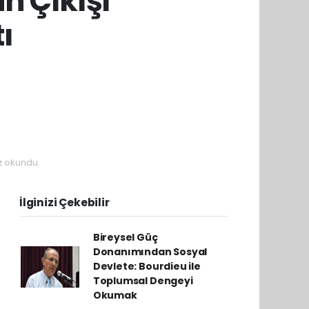
n Çıkışı
ı
z okundu.
İlginizi Çekebilir
Bireysel Güç
Donanımından Sosyal
Devlete: Bourdieu ile
Toplumsal Dengeyi
Okumak