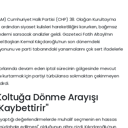
M) Cumhuriyet Halk Partisi (CHP) 38. Olağan Kurultayı’na
 ardından siyaset kulisleri hareketliliğini korurken, bağımsız
demi sarsacak analizler geldi. Gazeteci Fatih Altaylı’nın
nel Başkan Kemal Kılıçdaroğlu’nun son dönemdeki
yonunu ve parti tabanındaki yansımalarını çok sert ifadelerle
dorlarında devam eden iptal sürecinin gölgesinde mevcut
ını kurtarmak için partiyi türbülansa sokmaktan çekinmeyen
dirdi.
a Koltuğa Dönme Arayışı
Kaybettirir"
ı’ya yaptığı değerlendirmelerde muhalif seçmenin en hassas
müdahale edilmesi" olduğunun altını çizdi. Kılıçdaroğlu’nun