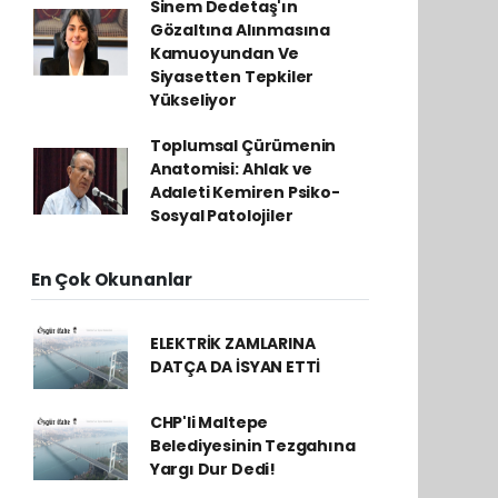
Sinem Dedetaş'ın
Gözaltına Alınmasına
Kamuoyundan Ve
Siyasetten Tepkiler
Yükseliyor
Toplumsal Çürümenin
Anatomisi: Ahlak ve
Adaleti Kemiren Psiko-
Sosyal Patolojiler
En Çok Okunanlar
ELEKTRİK ZAMLARINA
DATÇA DA İSYAN ETTİ
CHP'li Maltepe
Belediyesinin Tezgahına
Yargı Dur Dedi!