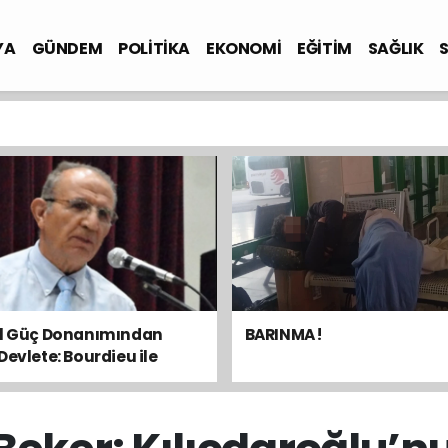
YA
GÜNDEM
POLİTİKA
EKONOMİ
EĞİTİM
SAĞLIK
el Güç Donanımından
BARINMA !
Devlete: Bourdieu ile
sal Dengeyi Okumak