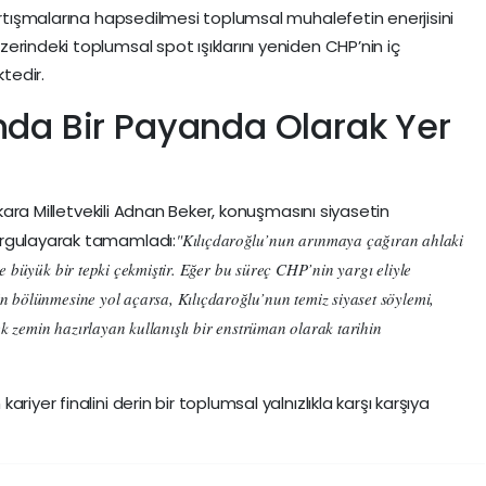
artışmalarına hapsedilmesi toplumsal muhalefetin enerjisini
rindeki toplumsal spot ışıklarını yeniden CHP’nin iç
tedir.
ında Bir Payanda Olarak Yer
Ankara Milletvekili Adnan Beker, konuşmasını siyasetin
urgulayarak tamamladı:
"Kılıçdaroğlu’nun arınmaya çağıran ahlaki
e büyük bir tepki çekmiştir. Eğer bu süreç CHP’nin yargı eliyle
n bölünmesine yol açarsa, Kılıçdaroğlu’nun temiz siyaset söylemi,
rek zemin hazırlayan kullanışlı bir enstrüman olarak tarihin
iyer finalini derin bir toplumsal yalnızlıkla karşı karşıya