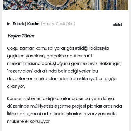
Erkek
|
Kadın
(Haberi Sesli Oku)
Yeşim Tütün
Çoğu zaman kamusal yarar gözetildiği iddiasıyla
geçirilen yasaların, gerçekte nasıl bir rant
mekanizmasına dönüştüğünü görmekteyiz. Bakanlığın,
"rezerv alan" adı altında belirlediği yerler, bu
düzenlemenin arka planındaki karanlık niyetleri açığa
çıkarıyor.
Küresel sistemin aldığı kararlar arasında yeni dünya
düzeninde mülkiyetsizleştirme projesi planları arasında.
İklim sözleşmesi adı altında çıkarılan rezerv yasası ile
müklere el konuluyor.