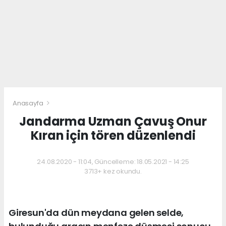
Anasayfa
Jandarma Uzman Çavuş Onur
Kıran için tören düzenlendi
24.08.2020 - 11:04, Güncelleme: 18.05.2021 - 14:25
3713+ kez okundu.
Giresun'da dün meydana gelen selde,