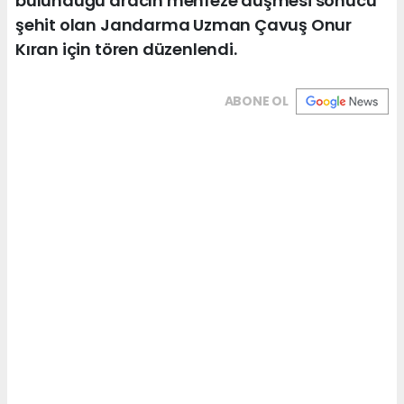
bulunduğu aracın menfeze düşmesi sonucu
şehit olan Jandarma Uzman Çavuş Onur
Kıran için tören düzenlendi.
ABONE OL