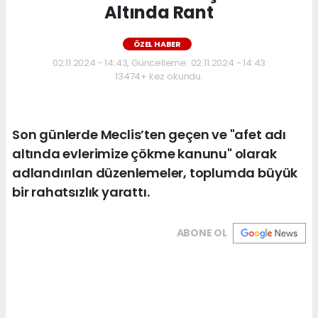
Altında Rant
ÖZEL HABER
02.11.2024 - 14:43, Güncelleme: 02.11.2024 - 14:43
13474+ kez okundu.
Son günlerde Meclis’ten geçen ve "afet adı
altında evlerimize çökme kanunu" olarak
adlandırılan düzenlemeler, toplumda büyük
bir rahatsızlık yarattı.
ABONE OL