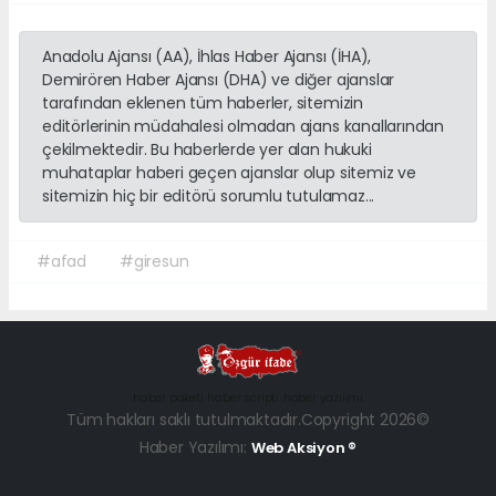
Anadolu Ajansı (AA), İhlas Haber Ajansı (İHA),
Demirören Haber Ajansı (DHA) ve diğer ajanslar
tarafından eklenen tüm haberler, sitemizin
editörlerinin müdahalesi olmadan ajans kanallarından
çekilmektedir. Bu haberlerde yer alan hukuki
muhataplar haberi geçen ajanslar olup sitemiz ve
sitemizin hiç bir editörü sorumlu tutulamaz...
#afad
#giresun
haber paketi
haber scripti
haber yazılımı
Tüm hakları saklı tutulmaktadır.Copyright 2026©
Haber Yazılımı:
Web Aksiyon ®