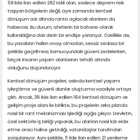
59 ilde ilan edilen 282 riskli alan, sadece deprem riski
taşıyan bölgelerin değil, aynı zamanda kentsel
dönüşüm adı altında ranta açılacak alanların da
habercisi. Bu durum, afetlerin bir bahane olarak
kullanıldığına dair derin bir endişe yaratıyor. Özellikle de,
bu yasaların halkın onayı olmadan, sessiz sedasız bir
şekilde geçirilmesi, kamuoyundaki güveni zedelerken,
birçok insanın yaşam alanlarının tehdit altında
olduğunu düşündürüyor.
Kentsel dönüşüm projeleri, aslında kentsel yaşamı
iyileştirme ve güvenli alanlar oluşturma vaadiyle ortaya
çıktı. Ancak, 38 ilde ilan edilen 184 kentsel dönüşüm ve
gelişim proje alanı ile birlikte, bu projelerin arka planda
nasıl bir rant mekanizması işlediği açığa çıkıyor. Devletin,
özel sektörle iş birliği yaparak, bu alanları nasıl kâr elde
etme aracı haline getirdiği, vatandaşlar tarafından
sorgulanıyor. Aynı şekilde, 11 ilde ilan edilen 21 yenileme