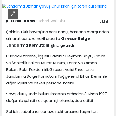
Erkek
|
Kadın
(Haberi Sesli Oku)
Şehidin Türk bayrağına sarılı naaşı, hastane morgundan
alınarak cenaze nakil aracı ile
Giresun Bölge
Jandarma Komutanlığı
na getirildi.
Buradaki törene, İçişleri Bakanı Süleyman Soylu, Çevre
ve Şehircilik Bakanı Murat Kurum, Tarım ve Orman
Bakanı Bekir Pakdemirli, Giresun Valisi Enver Ünlü,
Jandarma Bölge Komutanı Tuğgeneral Erhan Demir ile
diğer ilgililer ve askeri personel katıldı.
Saygı duruşunda bulunulmasının ardından 8 Nisan 1997
doğumlu şehidin öz geçmişi okundu, dua edildi.
Şehidin tabutuna, cenaze nakil aracına taşınırken