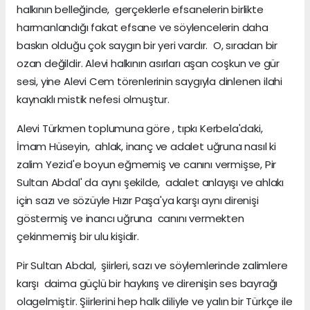
halkının belleğinde, gerçeklerle efsanelerin birlikte
harmanlandığı fakat efsane ve söylencelerin daha
baskın olduğu çok saygın bir yeri vardır. O, sıradan bir
ozan değildir. Alevi halkının asırları aşan coşkun ve gür
sesi, yine Alevi Cem törenlerinin saygıyla dinlenen ilahi
kaynaklı mistik nefesi olmuştur.
Alevi Türkmen toplumuna göre , tıpkı Kerbela'daki,
İmam Hüseyin, ahlak, inanç ve adalet uğruna nasıl ki
zalim Yezid'e boyun eğmemiş ve canını vermişse, Pir
Sultan Abdal' da aynı şekilde, adalet anlayışı ve ahlakı
için sazı ve sözüyle Hızır Paşa'ya karşı aynı direnişi
göstermiş ve inancı uğruna canını vermekten
çekinmemiş bir ulu kişidir.
Pir Sultan Abdal, şiirleri, sazı ve söylemlerinde zalimlere
karşı daima güçlü bir haykırış ve direnişin ses bayrağı
olagelmiştir. Şiirlerini hep halk diliyle ve yalın bir Türkçe ile