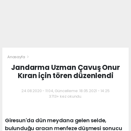
Anasayfa
Jandarma Uzman Çavuş Onur
Kıran için tören düzenlendi
24.08.2020 - 11:04, Güncelleme: 18.05.2021 - 14:25
3713+ kez okundu.
Giresun'da dün meydana gelen selde,
bulunduğu aracın menfeze düşmesi sonucu