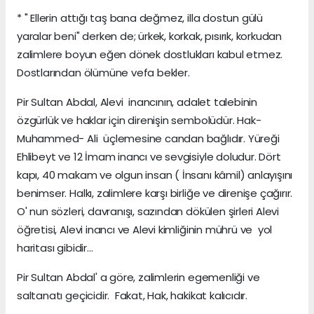
* " Ellerin attığı taş bana değmez, illa dostun gülü
yaralar beni" derken de; ürkek, korkak, pısırık, korkudan
zalimlere boyun eğen dönek dostlukları kabul etmez.
Dostlarından ölümüne vefa bekler.
Pir Sultan Abdal, Alevi inancının, adalet talebinin
özgürlük ve haklar için direnişin sembolüdür. Hak-
Muhammed- Ali üçlemesine candan bağlıdır. Yüreği
Ehlibeyt ve 12 İmam inancı ve sevgisiyle doludur. Dört
kapı, 40 makam ve olgun insan ( İnsanı kâmil) anlayışını
benimser. Halkı, zalimlere karşı birliğe ve direnişe çağırır.
O' nun sözleri, davranışı, sazından dökülen şirleri Alevi
öğretisi, Alevi inancı ve Alevi kimliğinin mührü ve yol
haritası gibidir...
Pir Sultan Abdal' a göre, zalimlerin egemenliği ve
saltanatı geçicidir. Fakat, Hak, hakikat kalıcıdır.