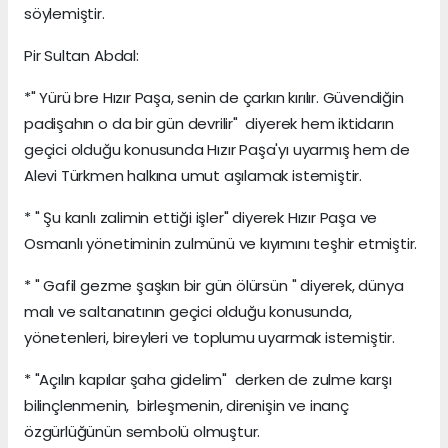
söylemiştir.
Pir Sultan Abdal:
*" Yürü bre Hızır Paşa, senin de çarkın kırılır. Güvendiğin
padişahın o da bir gün devrilir" diyerek hem iktidarın
geçici olduğu konusunda Hızır Paşa'yı uyarmış hem de
Alevi Türkmen halkına umut aşılamak istemiştir.
* " Şu kanlı zalimin ettiği işler" diyerek Hızır Paşa ve
Osmanlı yönetiminin zulmünü ve kıyımını teşhir etmiştir.
* " Gafil gezme şaşkın bir gün ölürsün " diyerek, dünya
malı ve saltanatının geçici olduğu konusunda,
yönetenleri, bireyleri ve toplumu uyarmak istemiştir.
* "Açılın kapılar şaha gidelim" derken de zulme karşı
bilinçlenmenin, birleşmenin, direnişin ve inanç
özgürlüğünün sembolü olmuştur.