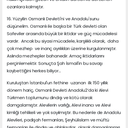
ozanlara kalmıştır.
16. Yüzyilin Osmanlı Devleti'ni ve Anadolu'sunu
düşünelim. Osmanlı ile başka bir Türk devleti olan
Safeviler arasında büyük bir iktidar ve güç mücadelesi
vardır. Ancak bu siyasi mücadele, karşılıklı olarak, daha
çok mezhep ve inanç ayrılıkları üzerine kurgulanmıştır.
Aslında mezhepler bahanedir. Amaç iktidarlarını
perçinlemektir. Sonuçta Şah İsmail'in bu savaşı
kaybettiğini herkes biliyor...
Kuruluştan İstanbul'un fethine uzanan ilk 150 yıllık
dönem hariç, Osmanlı Devleti Anadolu2’da ki Alevi
Türkmen toplumunu dindışı ve kötü olarak
damgalamıştır. Alevilerin varlığı, Alevi inancı ve Alevi
kimliği tehlikeli ve yok sayılmıştır. Bu nedenle de Anadolu
Alevileri, padişah fermanları, Şeyhülislam ve müftü
fermanları ile dindışı ve ahlaksızlar olarak damgalanmış,