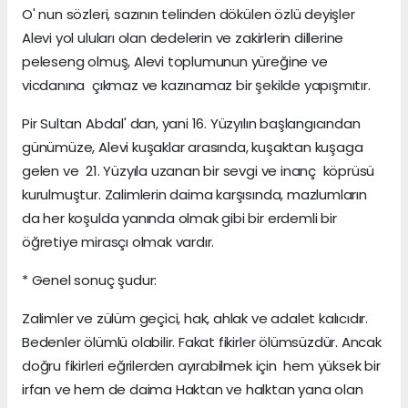
O' nun sözleri, sazının telinden dökülen özlü deyişler
Alevi yol uluları olan dedelerin ve zakirlerin dillerine
peleseng olmuş, Alevi toplumunun yüreğine ve
vicdanına çıkmaz ve kazınamaz bir şekilde yapışmıtır.
Pir Sultan Abdal' dan, yani 16. Yüzyılın başlangıcından
günümüze, Alevi kuşaklar arasında, kuşaktan kuşaga
gelen ve 21. Yüzyıla uzanan bir sevgi ve inanç köprüsü
kurulmuştur. Zalimlerin daima karşısında, mazlumların
da her koşulda yanında olmak gibi bir erdemli bir
öğretiye mirasçı olmak vardır.
* Genel sonuç şudur:
Zalimler ve zülüm geçici, hak, ahlak ve adalet kalıcıdır.
Bedenler ölümlü olabilir. Fakat fikirler ölümsüzdür. Ancak
doğru fikirleri eğrilerden ayırabilmek için hem yüksek bir
irfan ve hem de daima Haktan ve halktan yana olan