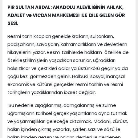
PİR SULTAN ABDAL: ANADOLU ALEVİLİĞİNİN AHLAK,
ADALET ve VİCDAN MAHKEMESİ İLE DİLE GELEN GÜR
SESİ.
Resmi tarih kitapları genelde kralların, sultanların,
padişahların, savaşların, kahramanlıkların ve devletlerin
hikayelerini yazar. Resmi tarihlerde halkların özellikle de
ötekileştirilmişlerin yaşadıkları sorunlar, uğradıkları
haksızlıklar ve çektikleri acılar ya üstünkörü geçilir ya da
çoğu kez görmezden gelinir. Halbuki sosyal, inançsal
ekonomik ve kültürel gerçekler resmi tarihin ve resmi
tarihçilerin yazdıklarından ibaret değildir.
Bu nedenle aşağılanmış, damgalanmış ve zulme
uğramışların tarihsel gerçek yaşamlarına ayna tutmak
ve yaşanmışlıkları geleceğe aktarmak, vicdanlı, dürüst,
halkın içinden çıkmış yazarlar, şairler, sazı ve sözü ile
halkın içinden gezen ve onların dertleri ile dertlenen