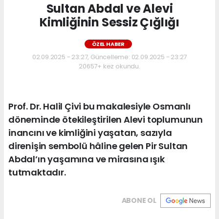
Sultan Abdal ve Alevi
Kimliğinin Sessiz Çığlığı
ÖZEL HABER
02.09.2025 - 23:27, Güncelleme: 02.09.2025 - 23:27
20657+ kez okundu.
Prof. Dr. Halil Çivi bu makalesiyle Osmanlı
döneminde ötekileştirilen Alevi toplumunun
inancını ve kimliğini yaşatan, sazıyla
direnişin sembolü hâline gelen Pir Sultan
Abdal’ın yaşamına ve mirasına ışık
tutmaktadır.
ABONE OL