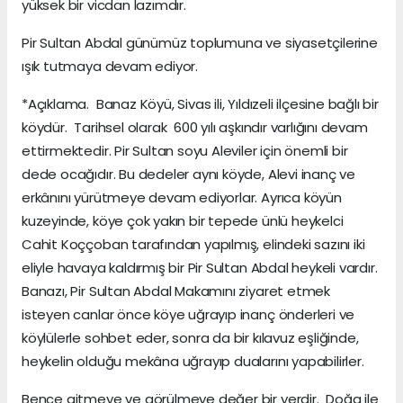
yüksek bir vicdan lazımdır.
Pir Sultan Abdal günümüz toplumuna ve siyasetçilerine
ışık tutmaya devam ediyor.
*Açıklama. Banaz Köyü, Sivas ili, Yıldızeli ilçesine bağlı bir
köydür. Tarihsel olarak 600 yılı aşkındır varlığını devam
ettirmektedir. Pir Sultan soyu Aleviler için önemli bir
dede ocağıdır. Bu dedeler aynı köyde, Alevi inanç ve
erkânını yürütmeye devam ediyorlar. Ayrıca köyün
kuzeyinde, köye çok yakın bir tepede ünlü heykelci
Cahit Koççoban tarafından yapılmış, elindeki sazını iki
eliyle havaya kaldırmış bir Pir Sultan Abdal heykeli vardır.
Banazı, Pir Sultan Abdal Makamını ziyaret etmek
isteyen canlar önce köye uğrayıp inanç önderleri ve
köylülerle sohbet eder, sonra da bir kılavuz eşliğinde,
heykelin olduğu mekâna uğrayıp dualarını yapabilirler.
Bence gitmeye ve görülmeye değer bir yerdir. Doğa ile