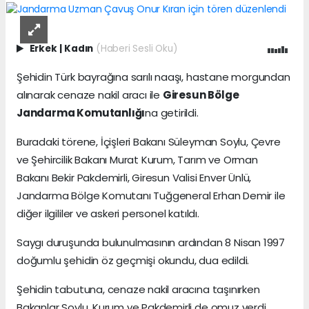
Erkek
|
Kadın
(Haberi Sesli Oku)
Şehidin Türk bayrağına sarılı naaşı, hastane morgundan
alınarak cenaze nakil aracı ile
Giresun Bölge
Jandarma Komutanlığı
na getirildi.
Buradaki törene, İçişleri Bakanı Süleyman Soylu, Çevre
ve Şehircilik Bakanı Murat Kurum, Tarım ve Orman
Bakanı Bekir Pakdemirli, Giresun Valisi Enver Ünlü,
Jandarma Bölge Komutanı Tuğgeneral Erhan Demir ile
diğer ilgililer ve askeri personel katıldı.
Saygı duruşunda bulunulmasının ardından 8 Nisan 1997
doğumlu şehidin öz geçmişi okundu, dua edildi.
Şehidin tabutuna, cenaze nakil aracına taşınırken
Bakanlar Soylu, Kurum ve Pakdemirli de omuz verdi.