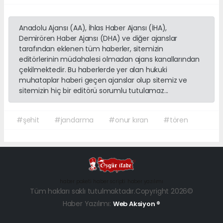
Anadolu Ajansı (AA), İhlas Haber Ajansı (İHA),
Demirören Haber Ajansı (DHA) ve diğer ajanslar
tarafından eklenen tüm haberler, sitemizin
editörlerinin müdahalesi olmadan ajans kanallarından
çekilmektedir. Bu haberlerde yer alan hukuki
muhataplar haberi geçen ajanslar olup sitemiz ve
sitemizin hiç bir editörü sorumlu tutulamaz...
#şehit
#jandarma
#onur kıran
#tören
haber paketi
haber scripti
haber yazılımı
Tüm hakları saklı tutulmaktadır.Copyright 2026©
Haber Yazılımı:
Web Aksiyon ®