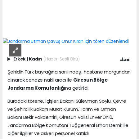
Erkek
|
Kadın
(Haberi Sesli Oku)
Şehidin Türk bayrağına sarılı naaşı, hastane morgundan
alınarak cenaze nakil aracı ile
Giresun Bölge
Jandarma Komutanlığı
na getirildi.
Buradaki törene, İçişleri Bakanı Süleyman Soylu, Çevre
ve Şehircilik Bakanı Murat Kurum, Tarım ve Orman
Bakanı Bekir Pakdemirli, Giresun Valisi Enver Ünlü,
Jandarma Bölge Komutanı Tuğgeneral Erhan Demir ile
diğer ilgililer ve askeri personel katıldı.