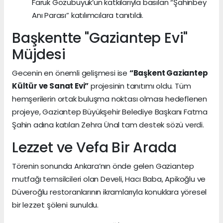
Faruk Gözübüyük’ün katkılarıyla basılan “Şahinbey
Anı Parası” katılımcılara tanıtıldı.
Başkentte "Gaziantep Evi"
Müjdesi
Gecenin en önemli gelişmesi ise
“Başkent Gaziantep
Kültür ve Sanat Evi”
projesinin tanıtımı oldu. Tüm
hemşerilerin ortak buluşma noktası olması hedeflenen
projeye, Gaziantep Büyükşehir Belediye Başkanı Fatma
Şahin adına katılan Zehra Ünal tam destek sözü verdi.
Lezzet ve Vefa Bir Arada
Törenin sonunda Ankara’nın önde gelen Gaziantep
mutfağı temsilcileri olan Develi, Hacı Baba, Apikoğlu ve
Düveroğlu restoranlarının ikramlarıyla konuklara yöresel
bir lezzet şöleni sunuldu.