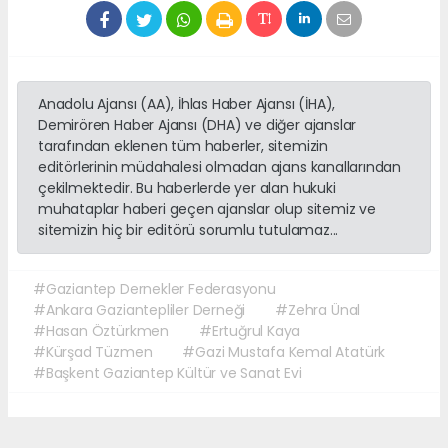
Anadolu Ajansı (AA), İhlas Haber Ajansı (İHA),
Demirören Haber Ajansı (DHA) ve diğer ajanslar
tarafından eklenen tüm haberler, sitemizin
editörlerinin müdahalesi olmadan ajans kanallarından
çekilmektedir. Bu haberlerde yer alan hukuki
muhataplar haberi geçen ajanslar olup sitemiz ve
sitemizin hiç bir editörü sorumlu tutulamaz...
#Gaziantep Dernekler Federasyonu
#Ankara Gaziantepliler Derneği
#Zehra Ünal
#Hasan Öztürkmen
#Ertuğrul Kaya
#Kürşad Tüzmen
#Gazi Mustafa Kemal Atatürk
#Başkent Gaziantep Kültür ve Sanat Evi