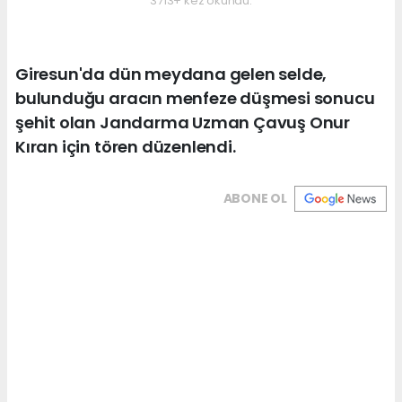
3713+ kez okundu.
Giresun'da dün meydana gelen selde,
bulunduğu aracın menfeze düşmesi sonucu
şehit olan Jandarma Uzman Çavuş Onur
Kıran için tören düzenlendi.
ABONE OL