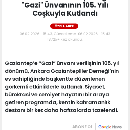
"Gazi" Ünvanının 105. Yılı
Coşkuyla Kutlandı
ÖZEL HABER
06.02.2026 - 15:43, Güncelleme: 06.02.2026 - 15:43
18725+ kez okundu.
Gaziantep’e “Gazi” ünvanı verilişinin 105. yıl
dönümü, Ankara Gaziantepliler Derneği’nin
ev sahipliğinde başkentte düzenlenen
görkemli etkinliklerle kutlandı. Siyaset,
bürokrasi ve cemiyet hayatını bir araya
getiren programda, kentin kahramanlık
destanı bir kez daha hafızalarda tazelendi.
ABONE OL