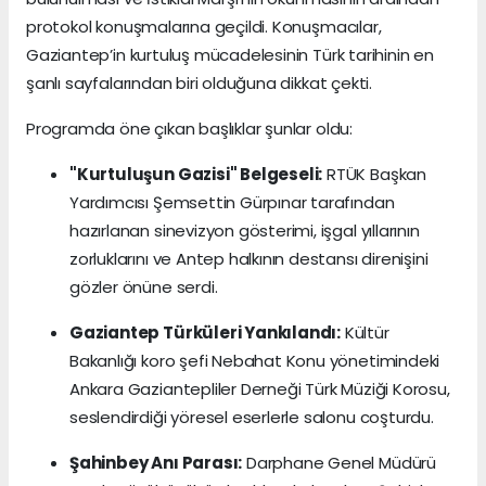
protokol konuşmalarına geçildi. Konuşmacılar,
Gaziantep’in kurtuluş mücadelesinin Türk tarihinin en
şanlı sayfalarından biri olduğuna dikkat çekti.
Programda öne çıkan başlıklar şunlar oldu:
"Kurtuluşun Gazisi" Belgeseli:
RTÜK Başkan
Yardımcısı Şemsettin Gürpınar tarafından
hazırlanan sinevizyon gösterimi, işgal yıllarının
zorluklarını ve Antep halkının destansı direnişini
gözler önüne serdi.
Gaziantep Türküleri Yankılandı:
Kültür
Bakanlığı koro şefi Nebahat Konu yönetimindeki
Ankara Gaziantepliler Derneği Türk Müziği Korosu,
seslendirdiği yöresel eserlerle salonu coşturdu.
Şahinbey Anı Parası:
Darphane Genel Müdürü