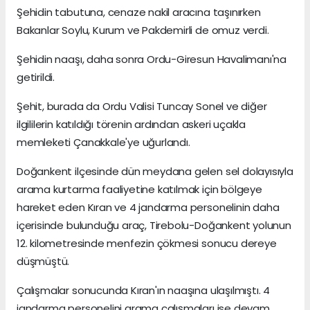
Şehidin tabutuna, cenaze nakil aracına taşınırken
Bakanlar Soylu, Kurum ve Pakdemirli de omuz verdi.
Şehidin naaşı, daha sonra Ordu-Giresun Havalimanı'na
getirildi.
Şehit, burada da Ordu Valisi Tuncay Sonel ve diğer
ilgililerin katıldığı törenin ardından askeri uçakla
memleketi Çanakkale'ye uğurlandı.
Doğankent ilçesinde dün meydana gelen sel dolayısıyla
arama kurtarma faaliyetine katılmak için bölgeye
hareket eden Kıran ve 4 jandarma personelinin daha
içerisinde bulunduğu araç, Tirebolu-Doğankent yolunun
12. kilometresinde menfezin çökmesi sonucu dereye
düşmüştü.
Çalışmalar sonucunda Kıran'ın naaşına ulaşılmıştı. 4
jandarma personelini arama çalışmaları ise devam