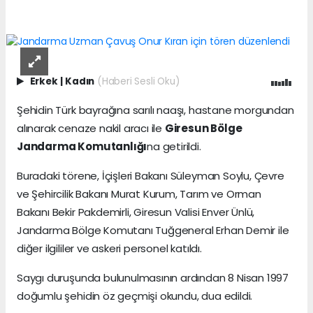
Erkek
|
Kadın
(Haberi Sesli Oku)
Şehidin Türk bayrağına sarılı naaşı, hastane morgundan
alınarak cenaze nakil aracı ile
Giresun Bölge
Jandarma Komutanlığı
na getirildi.
Buradaki törene, İçişleri Bakanı Süleyman Soylu, Çevre
ve Şehircilik Bakanı Murat Kurum, Tarım ve Orman
Bakanı Bekir Pakdemirli, Giresun Valisi Enver Ünlü,
Jandarma Bölge Komutanı Tuğgeneral Erhan Demir ile
diğer ilgililer ve askeri personel katıldı.
Saygı duruşunda bulunulmasının ardından 8 Nisan 1997
doğumlu şehidin öz geçmişi okundu, dua edildi.