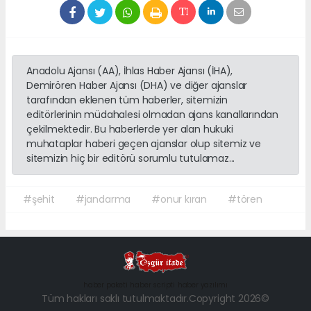
Anadolu Ajansı (AA), İhlas Haber Ajansı (İHA),
Demirören Haber Ajansı (DHA) ve diğer ajanslar
tarafından eklenen tüm haberler, sitemizin
editörlerinin müdahalesi olmadan ajans kanallarından
çekilmektedir. Bu haberlerde yer alan hukuki
muhataplar haberi geçen ajanslar olup sitemiz ve
sitemizin hiç bir editörü sorumlu tutulamaz...
#şehit
#jandarma
#onur kıran
#tören
haber paketi
haber scripti
haber yazılımı
Tüm hakları saklı tutulmaktadır.Copyright 2026©