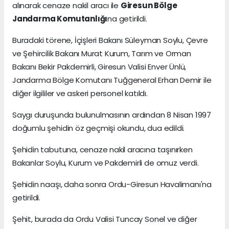
alınarak cenaze nakil aracı ile
Giresun Bölge
Jandarma Komutanlığı
na getirildi.
Buradaki törene, İçişleri Bakanı Süleyman Soylu, Çevre
ve Şehircilik Bakanı Murat Kurum, Tarım ve Orman
Bakanı Bekir Pakdemirli, Giresun Valisi Enver Ünlü,
Jandarma Bölge Komutanı Tuğgeneral Erhan Demir ile
diğer ilgililer ve askeri personel katıldı.
Saygı duruşunda bulunulmasının ardından 8 Nisan 1997
doğumlu şehidin öz geçmişi okundu, dua edildi.
Şehidin tabutuna, cenaze nakil aracına taşınırken
Bakanlar Soylu, Kurum ve Pakdemirli de omuz verdi.
Şehidin naaşı, daha sonra Ordu-Giresun Havalimanı'na
getirildi.
Şehit, burada da Ordu Valisi Tuncay Sonel ve diğer