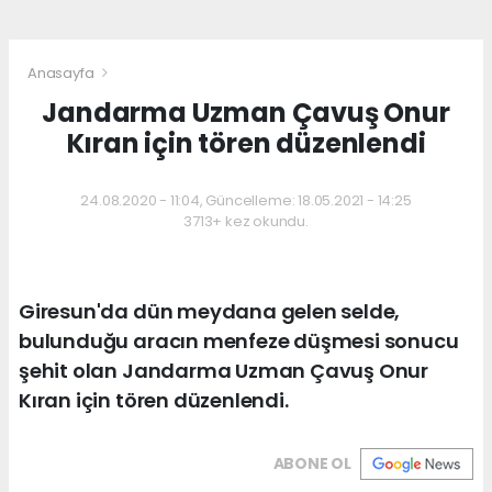
Anasayfa
Jandarma Uzman Çavuş Onur
Kıran için tören düzenlendi
24.08.2020 - 11:04, Güncelleme: 18.05.2021 - 14:25
3713+ kez okundu.
Giresun'da dün meydana gelen selde,
bulunduğu aracın menfeze düşmesi sonucu
şehit olan Jandarma Uzman Çavuş Onur
Kıran için tören düzenlendi.
ABONE OL