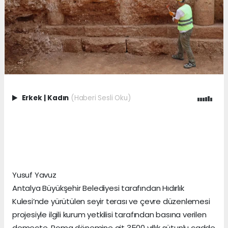
Erkek
|
Kadın
(Haberi Sesli Oku)
Yusuf Yavuz
Antalya Büyükşehir Belediyesi tarafından Hıdırlık
Kulesi’nde yürütülen seyir terası ve çevre düzenlemesi
projesiyle ilgili kurum yetkilisi tarafından basına verilen
demeçte, Roma dönemine ait 3500 yıllık sütunlu cadde