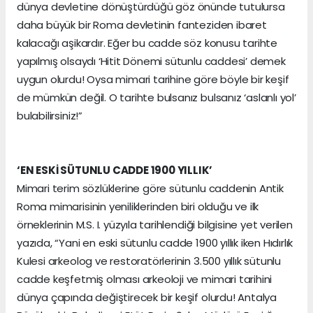
dünya devletine dönüştürdüğü göz önünde tutulursa
daha büyük bir Roma devletinin fanteziden ibaret
kalacağı aşikardır. Eğer bu cadde söz konusu tarihte
yapılmış olsaydı ‘Hitit Dönemi sütunlu caddesi’ demek
uygun olurdu! Oysa mimari tarihine göre böyle bir keşif
de mümkün değil. O tarihte bulsanız bulsanız ‘aslanlı yol’
bulabilirsiniz!”
‘EN ESKİ SÜTUNLU CADDE 1900 YILLIK’
Mimari terim sözlüklerine göre sütunlu caddenin Antik
Roma mimarisinin yeniliklerinden biri olduğu ve ilk
örneklerinin M.S. I. yüzyıla tarihlendiği bilgisine yet verilen
yazıda, “Yani en eski sütunlu cadde 1900 yıllık iken Hıdırlık
Kulesi arkeolog ve restoratörlerinin 3.500 yıllık sütunlu
cadde keşfetmiş olması arkeoloji ve mimari tarihini
dünya çapında değiştirecek bir keşif olurdu! Antalya