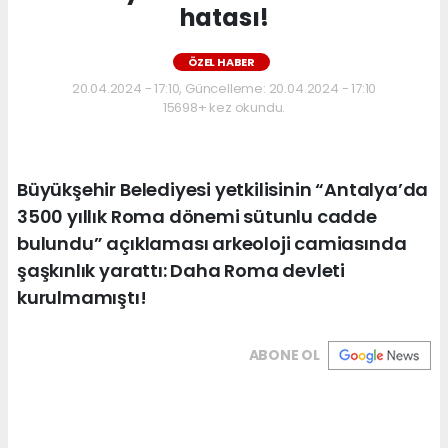
hatası!
ÖZEL HABER
20.04.2024 - 17:10, Güncelleme: 20.04.2024 - 17:10
15698+ kez okundu.
Büyükşehir Belediyesi yetkilisinin “Antalya’da
3500 yıllık Roma dönemi sütunlu cadde
bulundu” açıklaması arkeoloji camiasında
şaşkınlık yarattı: Daha Roma devleti
kurulmamıştı!
ABONE OL