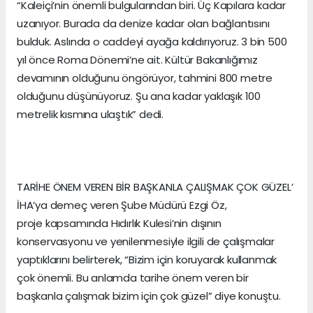
“Kaleiçi’nin önemli bulgularından biri. Üç Kapılara kadar
uzanıyor. Burada da denize kadar olan bağlantısını
bulduk. Aslında o caddeyi ayağa kaldırıyoruz. 3 bin 500
yıl önce Roma Dönemi’ne ait. Kültür Bakanlığımız
devamının olduğunu öngörüyor, tahmini 800 metre
olduğunu düşünüyoruz. Şu ana kadar yaklaşık 100
metrelik kısmına ulaştık” dedi.
TARİHE ÖNEM VEREN BİR BAŞKANLA ÇALIŞMAK ÇOK GÜZEL’
İHA’ya demeç veren Şube Müdürü Ezgi Öz,
proje kapsamında Hıdırlık Kulesi’nin dışının
konservasyonu ve yenilenmesiyle ilgili de çalışmalar
yaptıklarını belirterek, “Bizim için koruyarak kullanmak
çok önemli. Bu anlamda tarihe önem veren bir
başkanla çalışmak bizim için çok güzel” diye konuştu.