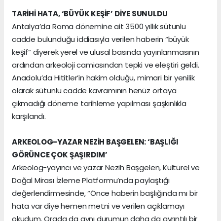
TARİHİ HATA, ‘BÜYÜK KEŞİF’ DİYE SUNULDU
Antalya’da Roma dönemine ait 3500 yıllık sütunlu
cadde bulunduğu iddiasıyla verilen haberin “büyük
keşif” diyerek yerel ve ulusal basında yayınlanmasının
ardından arkeoloji camiasından tepki ve eleştiri geldi.
Anadolu’da Hititler’in hakim olduğu, mimari bir yenilik
olarak sütunlu cadde kavramının henüz ortaya
çıkmadığı döneme tarihleme yapılması şaşkınlıkla
karşılandı.
ARKEOLOG-YAZAR NEZİH BAŞGELEN: ‘BAŞLIĞI
GÖRÜNCE ÇOK ŞAŞIRDIM’
Arkeolog-yayıncı ve yazar Nezih Başgelen, Kültürel ve
Doğal Mirası İzleme Platformu’nda paylaştığı
değerlendirmesinde, “Önce haberin başlığında mı bir
hata var diye hemen metni ve verilen açıklamayı
okudum. Orada da aynı durumun daha da ayrıntılı bir