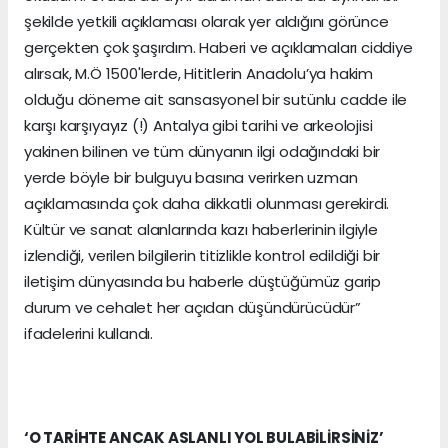
şekilde yetkili açıklaması olarak yer aldığını görünce
gerçekten çok şaşırdım. Haberi ve açıklamaları ciddiye
alırsak, M.Ö 1500'lerde, Hititlerin Anadolu’ya hakim
olduğu döneme ait sansasyonel bir sutünlu cadde ile
karşı karşıyayız (!) Antalya gibi tarihi ve arkeolojisi
yakinen bilinen ve tüm dünyanın ilgi odağındaki bir
yerde böyle bir bulguyu basına verirken uzman
açıklamasında çok daha dikkatli olunması gerekirdi.
Kültür ve sanat alanlarında kazı haberlerinin ilgiyle
izlendiği, verilen bilgilerin titizlikle kontrol edildiği bir
iletişim dünyasında bu haberle düştüğümüz garip
durum ve cehalet her açıdan düşündürücüdür”
ifadelerini kullandı.
‘O TARİHTE ANCAK ASLANLI YOL BULABİLİRSİNİZ’