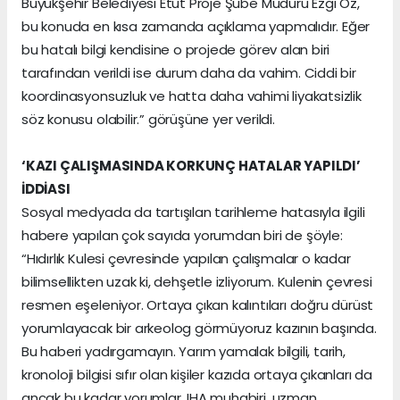
Büyükşehir Belediyesi Etüt Proje Şube Müdürü Ezgi Öz,
bu konuda en kısa zamanda açıklama yapmalıdır. Eğer
bu hatalı bilgi kendisine o projede görev alan biri
tarafından verildi ise durum daha da vahim. Ciddi bir
koordinasyonsuzluk ve hatta daha vahimi liyakatsizlik
söz konusu olabilir.” görüşüne yer verildi.
‘KAZI ÇALIŞMASINDA KORKUNÇ HATALAR YAPILDI’
İDDİASI
Sosyal medyada da tartışılan tarihleme hatasıyla ilgili
habere yapılan çok sayıda yorumdan biri de şöyle:
“Hıdırlık Kulesi çevresinde yapılan çalışmalar o kadar
bilimsellikten uzak ki, dehşetle izliyorum. Kulenin çevresi
resmen eşeleniyor. Ortaya çıkan kalıntıları doğru dürüst
yorumlayacak bir arkeolog görmüyoruz kazının başında.
Bu haberi yadırgamayın. Yarım yamalak bilgili, tarih,
kronoloji bilgisi sıfır olan kişiler kazıda ortaya çıkanları da
ancak bu kadar yorumlar. IHA muhabiri, uzman