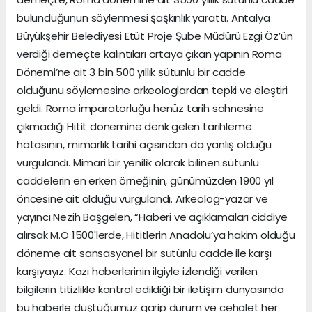
bulunduğunun söylenmesi şaşkınlık yarattı. Antalya
Büyükşehir Belediyesi Etüt Proje Şube Müdürü Ezgi Öz’ün
verdiği demeçte kalıntıları ortaya çıkan yapının Roma
Dönemi’ne ait 3 bin 500 yıllık sütunlu bir cadde
olduğunu söylemesine arkeologlardan tepki ve eleştiri
geldi. Roma imparatorluğu henüz tarih sahnesine
çıkmadığı Hitit dönemine denk gelen tarihleme
hatasının, mimarlık tarihi açısından da yanlış olduğu
vurgulandı. Mimari bir yenilik olarak bilinen sütunlu
caddelerin en erken örneğinin, günümüzden 1900 yıl
öncesine ait olduğu vurgulandı. Arkeolog-yazar ve
yayıncı Nezih Başgelen, “Haberi ve açıklamaları ciddiye
alırsak M.Ö 1500'lerde, Hititlerin Anadolu’ya hakim olduğu
döneme ait sansasyonel bir sutünlu cadde ile karşı
karşıyayız. Kazı haberlerinin ilgiyle izlendiği verilen
bilgilerin titizlikle kontrol edildiği bir iletişim dünyasında
bu haberle düştüğümüz garip durum ve cehalet her