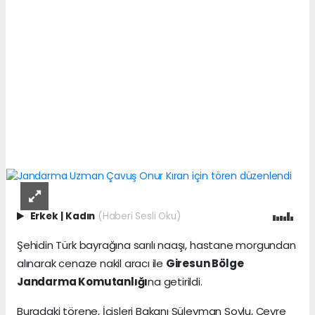
Erkek
|
Kadın
(Haberi Sesli Oku)
Şehidin Türk bayrağına sarılı naaşı, hastane morgundan
alınarak cenaze nakil aracı ile
Giresun Bölge
Jandarma Komutanlığı
na getirildi.
Buradaki törene, İçişleri Bakanı Süleyman Soylu, Çevre