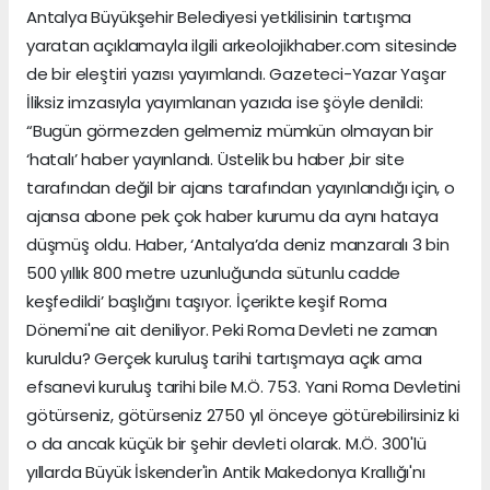
Antalya Büyükşehir Belediyesi yetkilisinin tartışma
yaratan açıklamayla ilgili
arkeolojikhaber.com
sitesinde
de bir eleştiri yazısı yayımlandı. Gazeteci-Yazar Yaşar
İliksiz imzasıyla yayımlanan yazıda ise şöyle denildi:
“Bugün görmezden gelmemiz mümkün olmayan bir
‘hatalı’ haber yayınlandı. Üstelik bu haber ,bir site
tarafından değil bir ajans tarafından yayınlandığı için, o
ajansa abone pek çok haber kurumu da aynı hataya
düşmüş oldu. Haber, ‘Antalya’da deniz manzaralı 3 bin
500 yıllık 800 metre uzunluğunda sütunlu cadde
keşfedildi’ başlığını taşıyor. İçerikte keşif Roma
Dönemi'ne ait deniliyor. Peki Roma Devleti ne zaman
kuruldu? Gerçek kuruluş tarihi tartışmaya açık ama
efsanevi kuruluş tarihi bile M.Ö. 753. Yani Roma Devletini
götürseniz, götürseniz 2750 yıl önceye götürebilirsiniz ki
o da ancak küçük bir şehir devleti olarak. M.Ö. 300'lü
yıllarda Büyük İskender'in Antik Makedonya Krallığı'nı