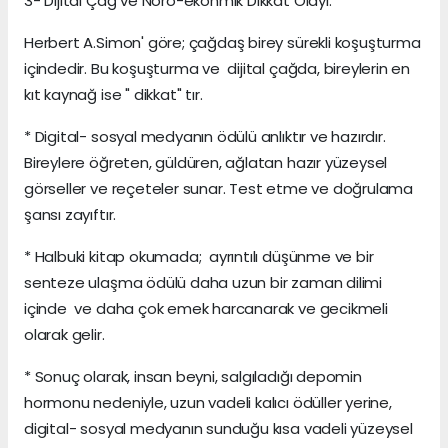
3- Dijital Çağ ve Nöro-ekonmik Dikkat Olayı.
Herbert A.Simon' göre; çağdaş birey sürekli koşuşturma
içindedir. Bu koşuşturma ve dijital çağda, bireylerin en
kıt kaynağ ise " dikkat" tır.
* Digital- sosyal medyanın ödülü anlıktır ve hazırdır.
Bireylere öğreten, güldüren, ağlatan hazır yüzeysel
görseller ve reçeteler sunar. Test etme ve doğrulama
şansı zayıftır.
* Halbuki kitap okumada; ayrıntılı düşünme ve bir
senteze ulaşma ödülü daha uzun bir zaman dilimi
içinde ve daha çok emek harcanarak ve gecikmeli
olarak gelir.
* Sonuç olarak, insan beyni, salgıladığı depomin
hormonu nedeniyle, uzun vadeli kalıcı ödüller yerine,
digital- sosyal medyanın sunduğu kısa vadeli yüzeysel