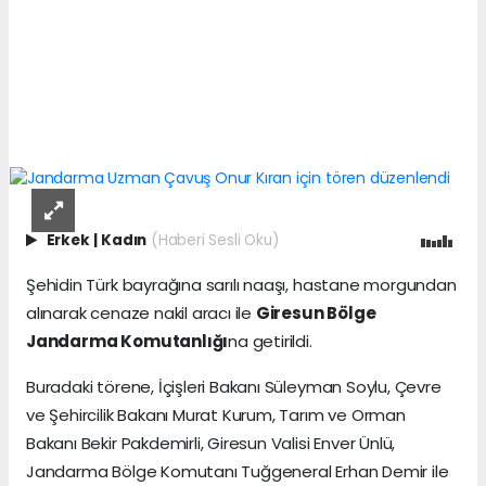
Erkek
|
Kadın
(Haberi Sesli Oku)
Şehidin Türk bayrağına sarılı naaşı, hastane morgundan
alınarak cenaze nakil aracı ile
Giresun Bölge
Jandarma Komutanlığı
na getirildi.
Buradaki törene, İçişleri Bakanı Süleyman Soylu, Çevre
ve Şehircilik Bakanı Murat Kurum, Tarım ve Orman
Bakanı Bekir Pakdemirli, Giresun Valisi Enver Ünlü,
Jandarma Bölge Komutanı Tuğgeneral Erhan Demir ile