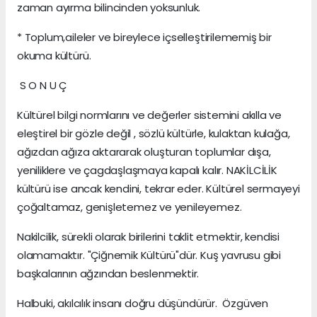
zaman ayırma bilincinden yoksunluk.
* Toplum,aileler ve bireylece içselleştirilememiş bir
okuma kültürü.
S O N U Ç
Kültürel bilgi normlarını ve değerler sistemini akılla ve
eleştirel bir gözle değil , sözlü kültürle, kulaktan kulağa,
ağızdan ağıza aktararak oluşturan toplumlar dışa,
yeniliklere ve çagdaşlaşmaya kapalı kalır. NAKİLCİLİK
kültürü ise ancak kendini, tekrar eder. Kültürel sermayeyi
çoğaltamaz, genişletemez ve yenileyemez.
Nakilcilik, sürekli olarak birilerini taklit etmektir, kendisi
olamamaktır. "Çiğnemik Kültürü"dür. Kuş yavrusu gibi
başkalarının ağzından beslenmektir.
Halbuki, akılcılık insanı doğru düşündürür. Özgüven