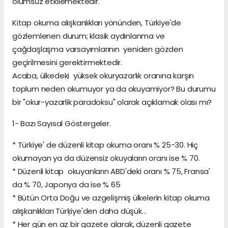
olumsuz etkilemektedir.
Kitap okuma alışkanlıkları yönünden, Türkiye'de
gözlemlenen durum; klasik aydınlanma ve
çağdaşlaşma varsayımlarının yeniden gözden
geçirilmesini gerektirmektedir.
Acaba, ülkedeki yüksek okuryazarlık oranına karşın
toplum neden okumuyor ya da okuyamiyor? Bu durumu
bir "okur-yazarlik paradoksu" olarak açıklamak olası mı?
1- Bazı Sayısal Göstergeler.
* Türkiye' de düzenli kitap okuma oranı % 25-30. Hiç
okumayan ya da düzensiz okuyaların oranı ise % 70.
* Düzenli kitap okuyanların ABD'deki oranı % 75, Fransa'
da % 70, Japonya da ise % 65
* Bütün Orta Doğu ve azgelişmiş ülkelerin kitap okuma
alışkanlıkları Türķiye'den daha düşük...
* Her gün en az bir gazete alarak, düzenli gazete