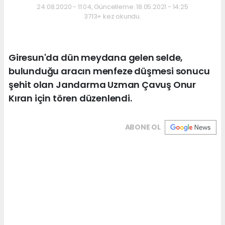
24.08.2020 - 11:04, Güncelleme: 18.05.2021 - 14:25
3713+ kez okundu.
Giresun'da dün meydana gelen selde,
bulunduğu aracın menfeze düşmesi sonucu
şehit olan Jandarma Uzman Çavuş Onur
Kıran için tören düzenlendi.
ABONE OL