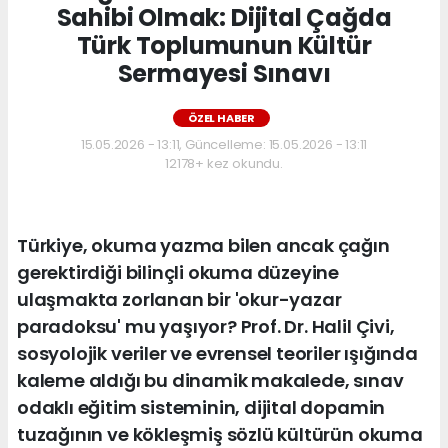
Sahibi Olmak: Dijital Çağda
Türk Toplumunun Kültür
Sermayesi Sınavı
ÖZEL HABER
15.05.2026 - 13:11, Güncelleme: 15.05.2026 - 13:11
12178+ kez okundu.
Türkiye, okuma yazma bilen ancak çağın
gerektirdiği bilinçli okuma düzeyine
ulaşmakta zorlanan bir 'okur-yazar
paradoksu' mu yaşıyor? Prof. Dr. Halil Çivi,
sosyolojik veriler ve evrensel teoriler ışığında
kaleme aldığı bu dinamik makalede, sınav
odaklı eğitim sisteminin, dijital dopamin
tuzağının ve kökleşmiş sözlü kültürün okuma