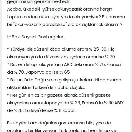
geçirilmesini gerektirmektedir.
Acaba, ülkedeki yüksek okuryazarlık oranına karşın
toplum neden okumuyor ya da okuyamiyor? Bu durumu
bir "okur-yazarlik paradoksu" olarak açıklamak olası mı?
1- Bazı Sayısal Göstergeler.
* Türkiye' de düzenli kitap okuma oranı % 25-30. Hiç
okumayan ya da düzensiz okuyaların oranı ise % 70.
* Düzenli kitap okuyanların ABD'deki oranı % 75, Fransa'
da % 70, Japonya da ise % 65
* Bütün Orta Doğu ve azgelişmiş ülkelerin kitap okuma
alışkanlıkları Türķiye'den daha düşük...
* Her gün en az bir gazete alarak, düzenli gazete
okuyanların oranı Japonya'da % 33, Fransa'da % 30,ABD'
de %25, Türkiye'de ise % 11 kadar.
Bu sayılar tam doğruları göstermese bile, yine de
ortalama bir fikir veriyor. Türk toplumu, hem kitap ve