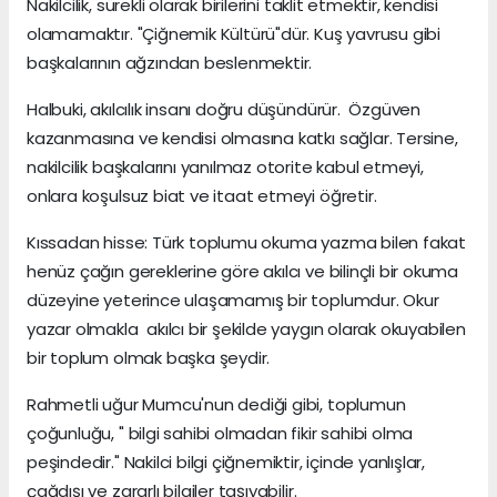
Nakilcilik, sürekli olarak birilerini taklit etmektir, kendisi
olamamaktır. "Çiğnemik Kültürü"dür. Kuş yavrusu gibi
başkalarının ağzından beslenmektir.
Halbuki, akılcılık insanı doğru düşündürür. Özgüven
kazanmasına ve kendisi olmasına katkı sağlar. Tersine,
nakilcilik başkalarını yanılmaz otorite kabul etmeyi,
onlara koşulsuz biat ve itaat etmeyi öğretir.
Kıssadan hisse: Türk toplumu okuma yazma bilen fakat
henüz çağın gereklerine göre akılcı ve bilinçli bir okuma
düzeyine yeterince ulaşamamış bir toplumdur. Okur
yazar olmakla akılcı bir şekilde yaygın olarak okuyabilen
bir toplum olmak başka şeydir.
Rahmetli uğur Mumcu'nun dediği gibi, toplumun
çoğunluğu, " bilgi sahibi olmadan fikir sahibi olma
peşindedir." Nakilci bilgi çiğnemiktir, içinde yanlışlar,
çağdışı ve zararlı bilgiler taşıyabilir.