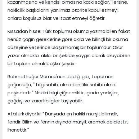
kazanmasına ve kendisi olmasına katkı sağlar. Tersine,
nakilcilik başkalarını yanılmaz otorite kabul etmeyi,
onlara koşulsuz biat ve itaat etmeyi öğretir.
Kıssadan hisse: Türk toplumu okuma yazma bilen fakat
henüz çağın gereklerine göre akılcı ve bilinçli bir okuma
düzeyine yeterince ulaşamamış bir toplumdur. Okur
yazar olmakla akılcı bir şekilde yaygın olarak okuyabilen
bir toplum olmak başka şeydir.
Rahmetli uğur Mumcu'nun dediği gibi, toplumun
çoğunluğu, " bilgi sahibi olmadan fikir sahibi olma
peşindedir." Nakilci bilgi çiğnemiktir, içinde yanlışlar,
çağdışı ve zararlı bilgiler taşıyabilir.
Atatürk diyor ki: " Dünyada en hakiki mürşit bilimdir,
fendir. Bilim ve fennin dışında mürşit aramak delalettir,
ihanettir."