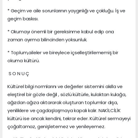
* Geçim ve aile sorunlarının yaygınlığı ve çokluğu. İş ve
geçim baskısı.
* Okumayı önemli bir gereksinme kabul edip ona
zaman ayırma bilincinden yoksunluk.
* Toplum,aileler ve bireylece içselleştirilememiş bir
okuma kültürü.
S O N U Ç
Kültürel bilgi normlarını ve değerler sistemini akılla ve
eleştirel bir gözle değil , sözlü kültürle, kulaktan kulağa,
ağızdan ağıza aktararak oluşturan toplumlar dışa,
yeniliklere ve çagdaşlaşmaya kapalı kalır. NAKİLCİLİK
kültürü ise ancak kendini, tekrar eder. Kültürel sermayeyi
çoğaltamaz, genişletemez ve yenileyemez.