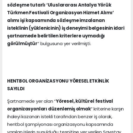
sözleşme tutarlı ‘Uluslararası Antalya Yörük
Türkmen Festivali Organizasyon Hizmet Alımı’
alımı işi kapsamında sözleşme imzalanan
isteklinin (yüklenicinin) iş deneyimi belgesinin idari
şartnamede belirtilen kriterlere uymadığı
görülmüştür
” bulgusuna yer verilmişti.
HENTBOL ORGANİZASYONU YÖRESEL ETKİNLİK
SAYILDI
Şartnamede yer alan “
Yöresel, kültürel festival
organizasyonları düzenlemiş olmak
” kriterine karşın
ihaleyi kazanan istekli tarafından benzer iş olarak,
hentbol şampiyonası organizasyonu kapsamında
yapılan işlerin sunulduğu tespitine yer verilen Sayıştay