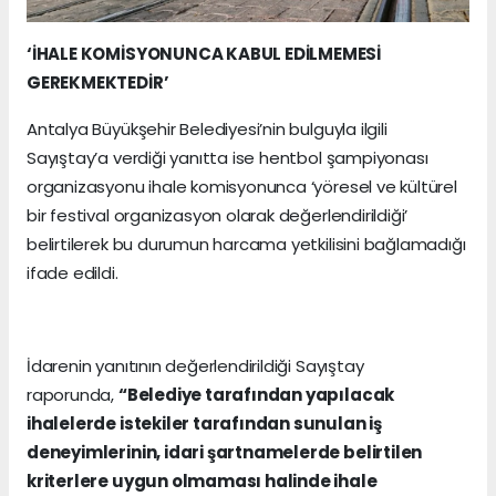
‘İHALE KOMİSYONUNCA KABUL EDİLMEMESİ
GEREKMEKTEDİR’
Antalya Büyükşehir Belediyesi’nin bulguyla ilgili
Sayıştay’a verdiği yanıtta ise hentbol şampiyonası
organizasyonu ihale komisyonunca ‘yöresel ve kültürel
bir festival organizasyon olarak değerlendirildiği’
belirtilerek bu durumun harcama yetkilisini bağlamadığı
ifade edildi.
İdarenin yanıtının değerlendirildiği Sayıştay
raporunda,
“Belediye tarafından yapılacak
ihalelerde istekiler tarafından sunulan iş
deneyimlerinin, idari şartnamelerde belirtilen
kriterlere uygun olmaması halinde ihale