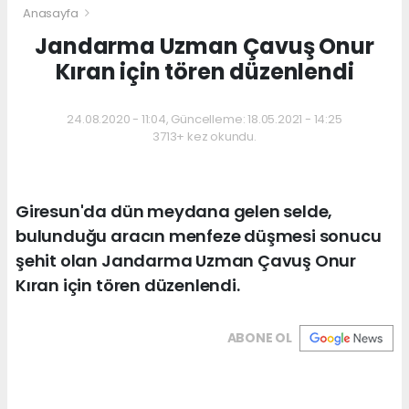
Anasayfa
Jandarma Uzman Çavuş Onur
Kıran için tören düzenlendi
24.08.2020 - 11:04, Güncelleme: 18.05.2021 - 14:25
3713+ kez okundu.
Giresun'da dün meydana gelen selde,
bulunduğu aracın menfeze düşmesi sonucu
şehit olan Jandarma Uzman Çavuş Onur
Kıran için tören düzenlendi.
ABONE OL