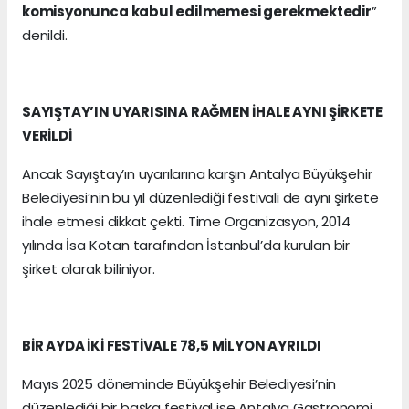
komisyonunca kabul edilmemesi gerekmektedir
”
denildi.
SAYIŞTAY’IN UYARISINA RAĞMEN İHALE AYNI ŞİRKETE
VERİLDİ
Ancak Sayıştay’ın uyarılarına karşın Antalya Büyükşehir
Belediyesi’nin bu yıl düzenlediği festivali de aynı şirkete
ihale etmesi dikkat çekti. Time Organizasyon, 2014
yılında İsa Kotan tarafından İstanbul’da kurulan bir
şirket olarak biliniyor.
BİR AYDA İKİ FESTİVALE 78,5 MİLYON AYRILDI
Mayıs 2025 döneminde Büyükşehir Belediyesi’nin
düzenlediği bir başka festival ise Antalya Gastronomi