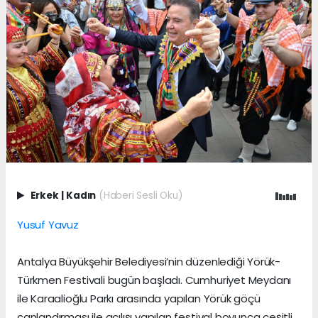
Erkek
|
Kadın
(Haberi Sesli Oku)
Yusuf Yavuz
Antalya Büyükşehir Belediyesi’nin düzenlediği Yörük-
Türkmen Festivali bugün başladı. Cumhuriyet Meydanı
ile Karaalioğlu Parkı arasında yapılan Yörük göçü
canlandırması ile açılışı yapılan festival boyunca çeşitli