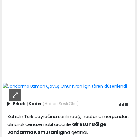
Erkek
|
Kadın
(Haberi Sesli Oku)
Şehidin Türk bayrağına sarılı naaşı, hastane morgundan
alınarak cenaze nakil aracı ile
Giresun Bölge
Jandarma Komutanlığı
na getirildi.