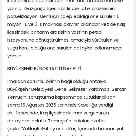
kapsamında il genelindeki imar rantı da iddianameye
yansıdı. Gazipaşa ilçesi sahilindeki otel arazilerinin
parselizasyon işlemi için talep edildiği öne sürülen 5
milyon TL ve 3 iş makinası olayının ardından kez de Kaş
ilçesindeki bir tarım arazisinin vasfının petrol
istasyonuna dönüştürülmesi amacıyla yürütülen ve
suça konu olduğu öne sürülen detaylar iddianameye
yansıdı.
BÜYÜKŞEHİR BÜROKRATI İTİRAF ETTİ
İmardan sorumlu birimin bağlı olduğu Antalya
Büyükşehir Belediyesi Genel Sekreter Yardımcısı Serkan
Temuçin, soruşturma kapsamında tutuklandıktan
sonra 16 Ağustos 2025 tarihinde Savcılığa verdiği
ek ifadesinde, Kaş ilçesindeki imar vurgununun
detaylarını anlattı. Temuçin’in iddiaları özetle
şöyle: "Yaklaşık 3-4 ay önce Kaş ilçesinde bulunan yol