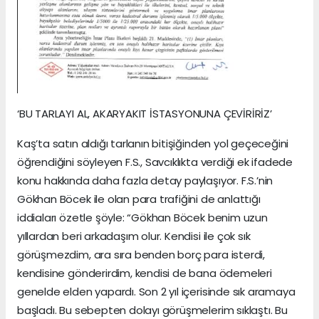
‘BU TARLAYI AL, AKARYAKIT İSTASYONUNA ÇEVİRİRİZ’
Kaş’ta satın aldığı tarlanın bitişiğinden yol geçeceğini
öğrendiğini söyleyen F.S., Savcıklıkta verdiği ek ifadede
konu hakkında daha fazla detay paylaşıyor. F.S.’nin
Gökhan Böcek ile olan para trafiğini de anlattığı
iddiaları özetle şöyle: “Gökhan Böcek benim uzun
yıllardan beri arkadaşım olur. Kendisi ile çok sık
görüşmezdim, ara sıra benden borç para isterdi,
kendisine gönderirdim, kendisi de bana ödemeleri
genelde elden yapardı. Son 2 yıl içerisinde sık aramaya
başladı. Bu sebepten dolayı görüşmelerim sıklaştı. Bu