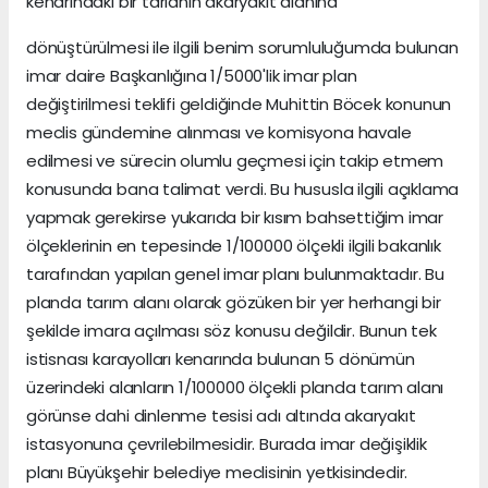
kenarındaki bir tarlanın akaryakıt alanına
dönüştürülmesi ile ilgili benim sorumluluğumda bulunan
imar daire Başkanlığına 1/5000'lik imar plan
değiştirilmesi teklifi geldiğinde Muhittin Böcek konunun
meclis gündemine alınması ve komisyona havale
edilmesi ve sürecin olumlu geçmesi için takip etmem
konusunda bana talimat verdi. Bu hususla ilgili açıklama
yapmak gerekirse yukarıda bir kısım bahsettiğim imar
ölçeklerinin en tepesinde 1/100000 ölçekli ilgili bakanlık
tarafından yapılan genel imar planı bulunmaktadır. Bu
planda tarım alanı olarak gözüken bir yer herhangi bir
şekilde imara açılması söz konusu değildir. Bunun tek
istisnası karayolları kenarında bulunan 5 dönümün
üzerindeki alanların 1/100000 ölçekli planda tarım alanı
görünse dahi dinlenme tesisi adı altında akaryakıt
istasyonuna çevrilebilmesidir. Burada imar değişiklik
planı Büyükşehir belediye meclisinin yetkisindedir.