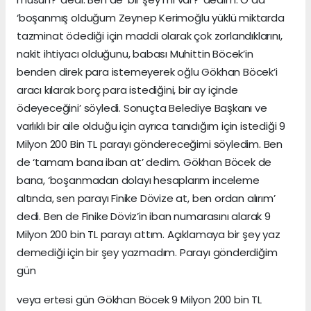
‘boşanmış olduğum Zeynep Kerimoğlu yüklü miktarda
tazminat ödediği için maddi olarak çok zorlandıklarını,
nakit ihtiyacı olduğunu, babası Muhittin Böcek’in
benden direk para istemeyerek oğlu Gökhan Böcek’i
aracı kılarak borç para istediğini, bir ay içinde
ödeyeceğini’ söyledi. Sonuçta Belediye Başkanı ve
varlıklı bir aile olduğu için ayrıca tanıdığım için istediği 9
Milyon 200 Bin TL parayı göndereceğimi söyledim. Ben
de ‘tamam bana iban at’ dedim. Gökhan Böcek de
bana, ‘boşanmadan dolayı hesaplarım inceleme
altında, sen parayı Finike Dövize at, ben ordan alırım’
dedi. Ben de Finike Döviz’in iban numarasını alarak 9
Milyon 200 bin TL parayı attım. Açıklamaya bir şey yaz
demediği için bir şey yazmadım. Parayı gönderdiğim
gün
veya ertesi gün Gökhan Böcek 9 Milyon 200 bin TL