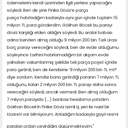
ödemelerini kendi üzerinden ilgili yerlere yapacağını
söyledi. Ben de yine Finike Döviz’e parça
parça hatırladığım kadarıyla aynı gün içinde toplam 15
milyon TL para gönderdim. Gökhan Böcek bu parayı
döviz karşılığı elden aldığını söyledi. Bu sıralar babası
adına benden almış olduğu 9 milyon 200 bin Türk Lirası
borç parayı vereceğini söyledi, ben de evde olduğumu
söyleyince tarihini hatırlamadığım bir akşam evde
yalnızken vakumlanmış şekilde tek parça poşet içinde
para getirdi, ben de kendisine ‘9 milyon 200 bin TL mi?’
diye sordum. Kendisi bana getirdiği paranın 7 milyon TL
olduğunu, kalan 2 milyon 200 bin TL parayı daha sonra
vereceğini söyledi, ancak vermedi. Ben almış olduğum
7 milyon parayıda (….) bankası hesabıma yatırdım.
Gökhan Böcek’in Finike Döviz isimli iş yeri ile nasıl bir
ticareti var bilmiyorum. Anladığım kadarıyla gayri resmi
paraları ordan çevirdiğini düşünmekteyim."