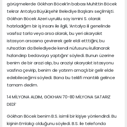
görüşmelerde Gökhan Böcek’in babası Muhittin Böcek
tekrar Antalya Büyükşehir Belediye Başkanı seçilmişti.
Gökhan Böcek Azeri uyruklu soy ismini S. olarak
hatırladığım bir iş insanı ile ilgili, ‘Antalya ili genelinde
vasıfsız tarla veya arsa alarak, bu yeri akaryakıt
istasyon arsasına çevirerek gelir eldi etttiğini, bu
ruhsatları da Belediyede kendi nüfusunu kullanarak
hızlandırıp bedavaya yaptığını’ söyledi. Bunun üzerine
benim de bir arazi alıp, bu araziyi akaryakıt istasyonu
vasfına çevirip, benim de yatırım amaçlı bir gelir elde
edebileceğimi söyledi. Bana bu teklifi mantıklı gelince
tamam dedim.
14 MİLYONA ALDIM, GÖKHAN 70-80 MİLYONA SATARIZ
DEDİ’
Gökhan Böcek benim B.S. isimli bir kişiye yönlendirdi. Bu
kişinin Emlakçı olduğunu söyledi. B.S. ile telefonda