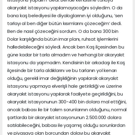
akaryakıt istasyonu yapılamayacağını söyledim. O da
bana kaş belediyesi ile diyaloglarının iyi olduğunu, ‘sen
tarlayı al ben diğer bütün kısımlarını çözeceğim’ dedi.
Ben de nasıl çözeceğini sordum. O da bana 300 bin
Dolar karşılığında bütün imar planı, ruhsat işlemlerini
halledebileceğini söyledi. Ancak ben Kaş ilçesinden bu
güne kadar bir tarla almadım ve herhangi bir akaryakıt
istasyonu da yapmadım. Kendisinin bir arkadaşı ile Kaş
ilçesinde bir tarla aldıklarını ve bu tarlanın yol kenarı
olduğu, gerekli imar değişikliğinin yapılarak akaryakıt
istasyonu yapmaya elverişli hale getirildiği ve üzerine
akaryakıt istasyonu yapılarak faaliyete geçirildiğini, bu
akaryakıt istasyonunun 300-400 bin dolara mal ettiğini,
ancak babası ile bir takım sorunlarının olduğunu, normal
şartlarda bir akaryakıt istasyonunun 2.500.000 dolara
satılabileceğini, babası ile yaşamış olduğu sorunlardan
ve piyasaya olan borcundan dolayı bu akaryakıt