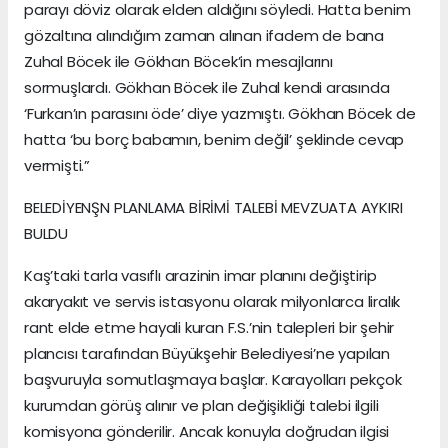
parayı döviz olarak elden aldığını söyledi. Hatta benim
gözaltına alındığım zaman alınan ifadem de bana
Zuhal Böcek ile Gökhan Böcek’in mesajlarını
sormuşlardı. Gökhan Böcek ile Zuhal kendi arasında
‘Furkan’ın parasını öde’ diye yazmıştı. Gökhan Böcek de
hatta ‘bu borç babamın, benim değil’ şeklinde cevap
vermişti.”
BELEDİYENŞN PLANLAMA BİRİMİ TALEBİ MEVZUATA AYKIRI
BULDU
Kaş’taki tarla vasıflı arazinin imar planını değiştirip
akaryakıt ve servis istasyonu olarak milyonlarca liralık
rant elde etme hayali kuran F.S.’nin talepleri bir şehir
plancısı tarafından Büyükşehir Belediyesi’ne yapılan
başvuruyla somutlaşmaya başlar. Karayolları pekçok
kurumdan görüş alınır ve plan değişikliği talebi ilgili
komisyona gönderilir. Ancak konuyla doğrudan ilgisi