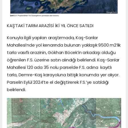
KAŞ’TAKİ TARIM ARAZİSİ İKİ YIL ÖNCE SATILDI
Konuyla ilgili yapılan araştırmada, Kaş-Sarılar
Mahallesi’nde yol kenarında bulunan yaklaşık 9500 m2’lik
tarla vasıflı arazinin, Gökhan Böcek’in arkadaşı olduğu
öğrenilen F.S. üzerine satın alındığı belirlendi. Kaş-Sarılar
Mahallesi 120 ada 35 nolu parselde F.S. adına kayıtlı
tarla, Demre-Kaş karayoluna bitişik konumda yer alıyor.
Parselin Eylül 2024’te el değiştirerek F.S.’ye satıldığı
belirlendi.