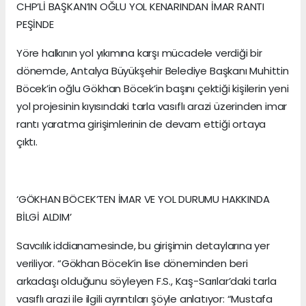
CHP’Lİ BAŞKAN’IN OĞLU YOL KENARINDAN İMAR RANTI
PEŞİNDE
Yöre halkının yol yıkımına karşı mücadele verdiği bir
dönemde, Antalya Büyükşehir Belediye Başkanı Muhittin
Böcek’in oğlu Gökhan Böcek’in başını çektiği kişilerin yeni
yol projesinin kıyısındaki tarla vasıflı arazi üzerinden imar
rantı yaratma girişimlerinin de devam ettiği ortaya
çıktı.
‘GÖKHAN BÖCEK’TEN İMAR VE YOL DURUMU HAKKINDA
BİLGİ ALDIM’
Savcılık iddianamesinde, bu girişimin detaylarına yer
veriliyor. “Gökhan Böcek’in lise döneminden beri
arkadaşı olduğunu söyleyen F.S., Kaş-Sarılar’daki tarla
vasıflı arazi ile ilgili ayrıntıları şöyle anlatıyor: “Mustafa