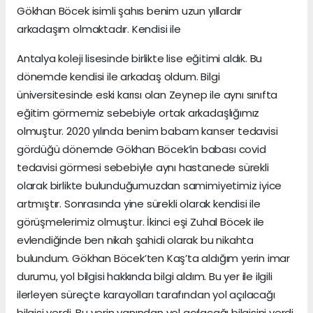
Gökhan Böcek isimli şahıs benim uzun yıllardır
arkadaşım olmaktadır. Kendisi ile
Antalya koleji lisesinde birlikte lise eğitimi aldık. Bu
dönemde kendisi ile arkadaş oldum. Bilgi
üniversitesinde eski karısı olan Zeynep ile aynı sınıfta
eğitim görmemiz sebebiyle ortak arkadaşlığımız
olmuştur. 2020 yılında benim babam kanser tedavisi
gördüğü dönemde Gökhan Böcek’in babası covid
tedavisi görmesi sebebiyle aynı hastanede sürekli
olarak birlikte bulunduğumuzdan samimiyetimiz iyice
artmıştır. Sonrasında yine sürekli olarak kendisi ile
görüşmelerimiz olmuştur. İkinci eşi Zuhal Böcek ile
evlendiğinde ben nikah şahidi olarak bu nikahta
bulundum. Gökhan Böcek’ten Kaş’ta aldığım yerin imar
durumu, yol bilgisi hakkında bilgi aldım. Bu yer ile ilgili
ilerleyen süreçte karayolları tarafından yol açılacağı
bilgisi verdi. Bu yerin yanından yol açılacağı bilgisini verdi.