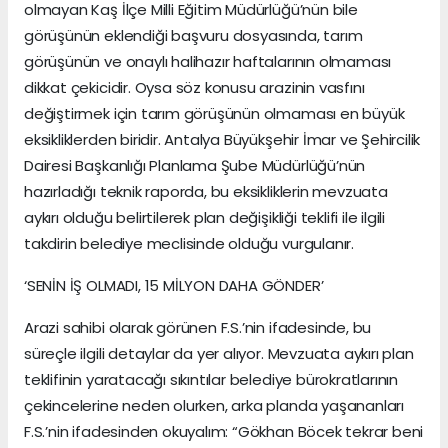
olmayan Kaş İlçe Milli Eğitim Müdürlüğü’nün bile
görüşünün eklendiği başvuru dosyasında, tarım
görüşünün ve onaylı halihazır haftalarının olmaması
dikkat çekicidir. Oysa söz konusu arazinin vasfını
değiştirmek için tarım görüşünün olmaması en büyük
eksikliklerden biridir. Antalya Büyükşehir İmar ve Şehircilik
Dairesi Başkanlığı Planlama Şube Müdürlüğü’nün
hazırladığı teknik raporda, bu eksikliklerin mevzuata
aykırı olduğu belirtilerek plan değişikliği teklifi ile ilgili
takdirin belediye meclisinde olduğu vurgulanır.
‘SENİN İŞ OLMADI, 15 MİLYON DAHA GÖNDER’
Arazi sahibi olarak görünen F.S.’nin ifadesinde, bu
süreçle ilgili detaylar da yer alıyor. Mevzuata aykırı plan
teklifinin yaratacağı sıkıntılar belediye bürokratlarının
çekincelerine neden olurken, arka planda yaşananları
F.S.’nin ifadesinden okuyalım: “Gökhan Böcek tekrar beni