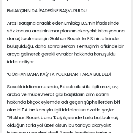
EMLAKÇININ DA İFADESİNE BAŞVURULDU
Arazi satışına aracılık eden Emlakçı B.S.’nin ifadesinde
söz konusu arazinin imar planının akaryakıt istasyonuna
dönüştürülmesi için Gökhan Böcek ile F.S.’nin ofisinde
buluşulduğu, daha sonra Serkan Temuçin’in ofisinde bir
araya gelinerek gerekli evraklar hakkında konuşuldu
iddia ediliyor.
‘GÖKHAN BANA KAŞ’TA YOL KENARI TARLA BUL DEDİ’
Savcılık iddianamesinde, Böcek ailesi ile ilgili arazi, ev,
araba ve mücevherat gibi başlıkların alım satımı
hakkında birçok eylemde adı geçen şüphelilerden biri
olan H.T.A.’nın konuyla ilgili iddiaları ise özetle şöyle:
“Gökhan Böcek bana ‘Kaş ilçesinde tarla bul, bulmuş
olduğun tarla yol üzeri olsun, bu tarlaya akaryakıt
istasyonu yapalım’ dedi. Bende kendisine tarlaya