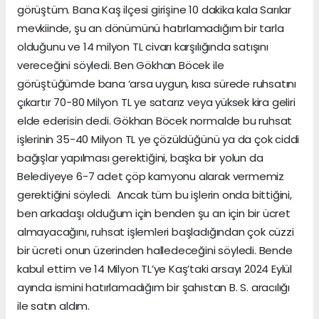
görüştüm. Bana Kaş ilçesi girişine 10 dakika kala Sarılar
mevkiinde, şu an dönümünü hatırlamadığım bir tarla
olduğunu ve 14 milyon TL civarı karşılığında satışını
vereceğini söyledi. Ben Gökhan Böcek ile
görüştüğümde bana ‘arsa uygun, kısa sürede ruhsatını
çıkartır 70-80 Milyon TL ye satarız veya yüksek kira geliri
elde ederisin dedi. Gökhan Böcek normalde bu ruhsat
işlerinin 35-40 Milyon TL ye çözüldüğünü ya da çok ciddi
bağışlar yapılması gerektiğini, başka bir yolun da
Belediyeye 6-7 adet çöp kamyonu alarak vermemiz
gerektiğini söyledi. Ancak tüm bu işlerin onda bittiğini,
ben arkadaşı olduğum için benden şu an için bir ücret
almayacağını, ruhsat işlemleri başladığından çok cüzzi
bir ücreti onun üzerinden halledeceğini söyledi. Bende
kabul ettim ve 14 Milyon TL’ye Kaş’taki arsayı 2024 Eylül
ayında ismini hatırlamadığım bir şahıstan B. S. aracılığı
ile satın aldım.