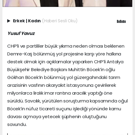
Erkek
|
Kadın
(Haberi Sesli Oku)
Yusuf Yavuz
CHP’li ve partililer büyük yıkıma neden olması beklenen
Demre-Kaş bölünmüş yol projesine karşı yöre halkına
destek olmak için açıklamalar yaparken CHP’li Antalya
Büyükşehir Belediye Başkanı Muhittin Böcek’in oğlu
Gökhan Böcek’in bölünmüş yol güzergahındaki tarım
arazisinin vasfının akaryakıt istasyonuna çevirilerek
milyonlarca liralık imar rantına aracılık yaptığı öne
sürüldü. Savcılık, yürütülen soruşturma kapsamında oğul
Böcek’in nüfuz ticareti suçunu işlediği yönünde kamu
davası açmaya yetecek şüphenin oluştuğunu
savundu.