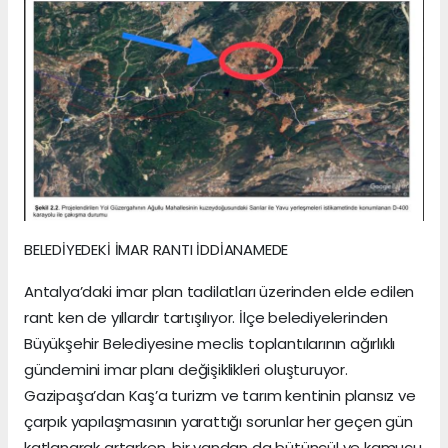
BELEDİYEDEKİ İMAR RANTI İDDİANAMEDE
Antalya’daki imar plan tadilatları üzerinden elde edilen
rant ken de yıllardır tartışılıyor. İlçe belediyelerinden
Büyükşehir Belediyesine meclis toplantılarının ağırlıklı
gündemini imar planı değişiklikleri oluşturuyor.
Gazipaşa’dan Kaş’a turizm ve tarım kentinin plansız ve
çarpık yapılaşmasının yarattığı sorunlar her geçen gün
katlanarak artarken, bir yandan da bütüncül ve kamucu