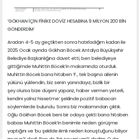
‘GÖKHAN İÇİN FİNİKE DÖVİZ HESABINA 9 MİLYON 200 BİN
GÖNDERDİM’
Aradan 4-5 ay geçtikten sonra hatırladığım kadarı ile
2025 Ocak ayında Gökhan Böcek Antalya Büyükşehir
Belediye Başkanlığına davet etti, ben belediyeye
gittiğimde Muhittin Böcek’in makamında oturduk.
Muhittin Böcek bana hitaben ‘F., tek başına ailenin
yükünü yüklendin, biz senin yanındayız, bizlik bir
şey olursa bize düşeni yaparız, haber vermen yeterli,
kendini yalnız hissetme’ şeklinde pozitif babacan
söylemlerde bulundu. Sonra biz makamından çıktık.
Oğlu Gökhan Böcek beni bir odaya çekti bana hitaben
babası Muhittin Böcek’in benimle neden görüşme
yaptığını ve ‘bu şekilde ılımlı neden konuştuğunu biliyor
musun?’ dedi. Ben de ‘bir şey mi var?’ dedim. O da