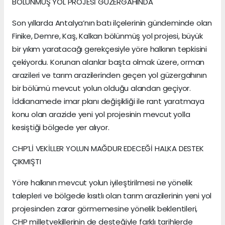
BÖLÜNMÜŞ YOL PROJESİ GÜZERGAHINDA
Son yıllarda Antalya’nın batı ilçelerinin gündeminde olan
Finike, Demre, Kaş, Kalkan bölünmüş yol projesi, büyük
bir yıkım yaratacağı gerekçesiyle yöre halkının tepkisini
çekiyordu. Korunan alanlar başta olmak üzere, orman
arazileri ve tarım arazilerinden geçen yol güzergahının
bir bölümü mevcut yolun olduğu alandan geçiyor.
İddianamede imar planı değişikliği ile rant yaratmaya
konu olan arazide yeni yol projesinin mevcut yolla
kesiştiği bölgede yer alıyor.
CHP’Lİ VEKİLLER YOLUN MAĞDUR EDECEĞİ HALKA DESTEK
ÇIKMIŞTI
Yöre halkının mevcut yolun iyileştirilmesi ne yönelik
talepleri ve bölgede kısıtlı olan tarım arazilerinin yeni yol
projesinden zarar görmemesine yönelik beklentileri,
CHP milletvekillerinin de desteğiyle farklı tarihlerde