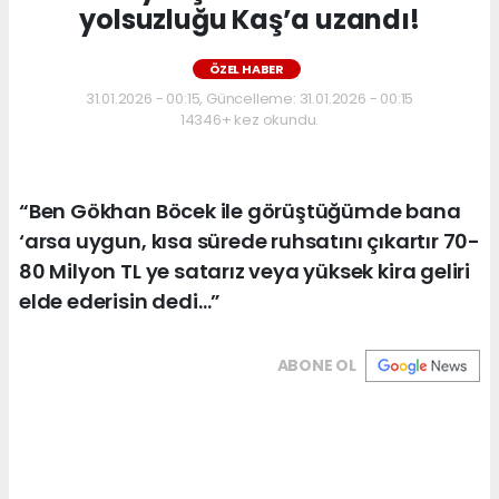
yolsuzluğu Kaş’a uzandı!
ÖZEL HABER
31.01.2026 - 00:15, Güncelleme: 31.01.2026 - 00:15
14346+ kez okundu.
“Ben Gökhan Böcek ile görüştüğümde bana
‘arsa uygun, kısa sürede ruhsatını çıkartır 70-
80 Milyon TL ye satarız veya yüksek kira geliri
elde ederisin dedi…”
ABONE OL