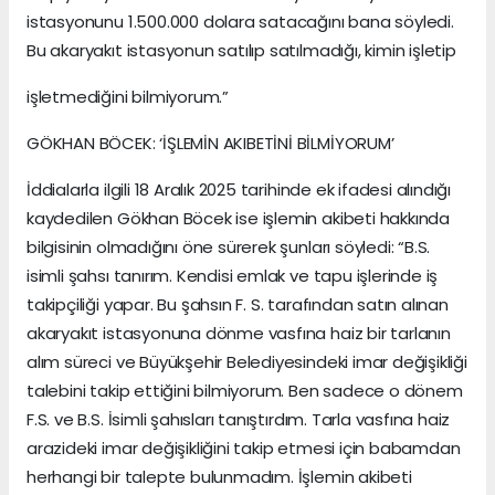
istasyonunu 1.500.000 dolara satacağını bana söyledi.
Bu akaryakıt istasyonun satılıp satılmadığı, kimin işletip
işletmediğini bilmiyorum.”
GÖKHAN BÖCEK: ‘İŞLEMİN AKIBETİNİ BİLMİYORUM’
İddialarla ilgili 18 Aralık 2025 tarihinde ek ifadesi alındığı
kaydedilen Gökhan Böcek ise işlemin akibeti hakkında
bilgisinin olmadığını öne sürerek şunları söyledi: “B.S.
isimli şahsı tanırım. Kendisi emlak ve tapu işlerinde iş
takipçiliği yapar. Bu şahsın F. S. tarafından satın alınan
akaryakıt istasyonuna dönme vasfına haiz bir tarlanın
alım süreci ve Büyükşehir Belediyesindeki imar değişikliği
talebini takip ettiğini bilmiyorum. Ben sadece o dönem
F.S. ve B.S. İsimli şahısları tanıştırdım. Tarla vasfına haiz
arazideki imar değişikliğini takip etmesi için babamdan
herhangi bir talepte bulunmadım. İşlemin akibeti