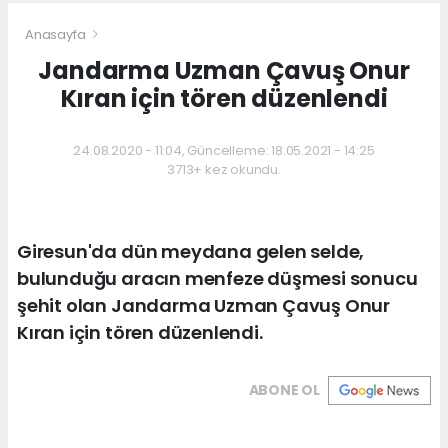
Anasayfa
Jandarma Uzman Çavuş Onur
Kıran için tören düzenlendi
24.08.2020 - 11:04, Güncelleme: 18.05.2021 - 14:25
3713+ kez okundu.
Giresun'da dün meydana gelen selde,
bulunduğu aracın menfeze düşmesi sonucu
şehit olan Jandarma Uzman Çavuş Onur
Kıran için tören düzenlendi.
ABONE OL