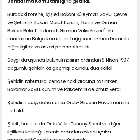
Jandarma Komutanlığı
na getirildi.
Buradaki törene, İçişleri Bakanı Süleyman Soylu, Çevre
ve Şehircilik Bakanı Murat Kurum, Tarım ve Orman
Bakanı Bekir Pakdemirli, Giresun Valisi Enver Ünlü,
Jandarma Bölge Komutanı Tuğgeneral Erhan Demir ile
diğer ilgililer ve askeri personel katıldı.
Saygı duruşunda bulunulmasının ardından 8 Nisan 1997
doğumlu şehidin öz geçmişi okundu, dua edildi.
Şehidin tabutuna, cenaze nakil aracına taşınırken
Bakanlar Soylu, Kurum ve Pakdemirli de omuz verdi.
Şehidin naaşı, daha sonra Ordu-Giresun Havalimanı'na
getirildi.
Şehit, burada da Ordu Valisi Tuncay Sonel ve diğer
ilgililerin katıldığı törenin ardından askeri uçakla
memleketi Çanakkale'ye uğurlandı.