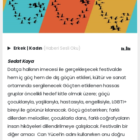
Erkek
|
Kadın
(Haberi Sesli Oku)
Sedat Kaya
Datça halkının imecesi ile gerçekleşecek festivalde
hem iç göç hem de dış göçün etkileri, kültür ve sanat
ortamında sergilenecek Göçten etkilenen hassas
gruplar öncelikli hedef kitle olmak üzere; göçü
çocuklarıyla, yaşlılarıyla, hastasıyla, engellisiyle, LGBTI+
bireyi ile görünür kılanacak. Göçü gösterirken; farklı
dillerden melodiler, çocuklarla dans, farklı coğrafyaların
insan hikâyeleri dillendirilmeye çalışılacak. Festivalin bir
diğer amacı Can Yücel’in adını kullanırken onu doğru