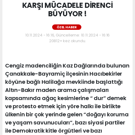
KARŞI MÜCADELE DİRENCİ
BÜYÜYOR !
ÖZEL HABER
10.11.2024 - 16:16, Güncelleme: 10.11.2024 - 16:16
20812+ kez okundu.
Cengiz madenciliğin Kaz Dağlarında bulunan
Çanakkale-Bayramiç ilçesinin Hacıbekirler
köyüne bağlı Halilağa mevkiinde başlattığı
Altın-Bakır maden arama çalışmaları
kapsamında ağaç kesimlerine “ dur” demek
ve protesto etmek için yöre halkı ile birlikte
ülkenin bir çok yerinde gelen “doğayı koruma
ve yaşam savunucuları”, bazı siyasi partiler
ile Demokratik kitle örgütleri ve bazı