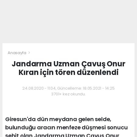
Anasayfa
Jandarma Uzman Çavuş Onur
Kıran için tören düzenlendi
24.08.2020 - 11:04, Güncelleme: 18.05.2021 - 14:25
3701+ kez okundu.
Giresun'da dün meydana gelen selde,
bulunduğu aracın menfeze düşmesi sonucu
şehit olan Jandarma Uzman Çavuş Onur