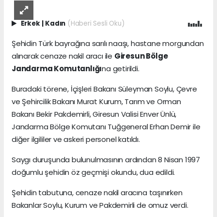
Erkek
|
Kadın
(Haberi Sesli Oku)
Şehidin Türk bayrağına sarılı naaşı, hastane morgundan
alınarak cenaze nakil aracı ile
Giresun Bölge
Jandarma Komutanlığı
na getirildi.
Buradaki törene, İçişleri Bakanı Süleyman Soylu, Çevre
ve Şehircilik Bakanı Murat Kurum, Tarım ve Orman
Bakanı Bekir Pakdemirli, Giresun Valisi Enver Ünlü,
Jandarma Bölge Komutanı Tuğgeneral Erhan Demir ile
diğer ilgililer ve askeri personel katıldı.
Saygı duruşunda bulunulmasının ardından 8 Nisan 1997
doğumlu şehidin öz geçmişi okundu, dua edildi.
Şehidin tabutuna, cenaze nakil aracına taşınırken
Bakanlar Soylu, Kurum ve Pakdemirli de omuz verdi.