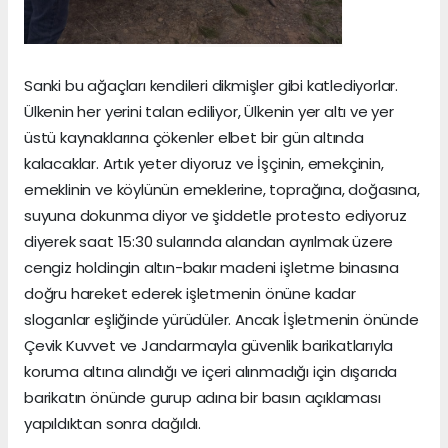
Sanki bu ağaçları kendileri dikmişler gibi katlediyorlar.
Ülkenin her yerini talan ediliyor, Ülkenin yer altı ve yer
üstü kaynaklarına çökenler elbet bir gün altında
kalacaklar. Artık yeter diyoruz ve İşçinin, emekçinin,
emeklinin ve köylünün emeklerine, toprağına, doğasına,
suyuna dokunma diyor ve şiddetle protesto ediyoruz
diyerek saat 15:30 sularında alandan ayrılmak üzere
cengiz holdingin altın-bakır madeni işletme binasına
doğru hareket ederek işletmenin önüne kadar
sloganlar eşliğinde yürüdüler. Ancak İşletmenin önünde
Çevik Kuvvet ve Jandarmayla güvenlik barikatlarıyla
koruma altına alındığı ve içeri alınmadığı için dışarıda
barikatın önünde gurup adına bir basın açıklaması
yapıldıktan sonra dağıldı.