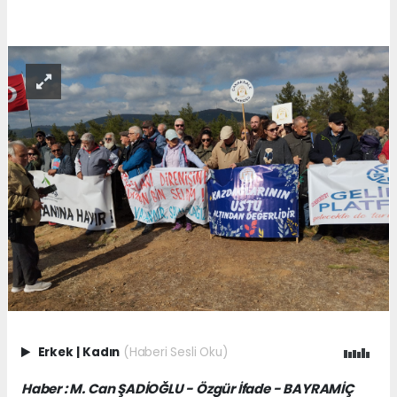
Erkek
|
Kadın
(Haberi Sesli Oku)
Haber : M. Can ŞADİOĞLU - Özgür İfade - BAYRAMİÇ