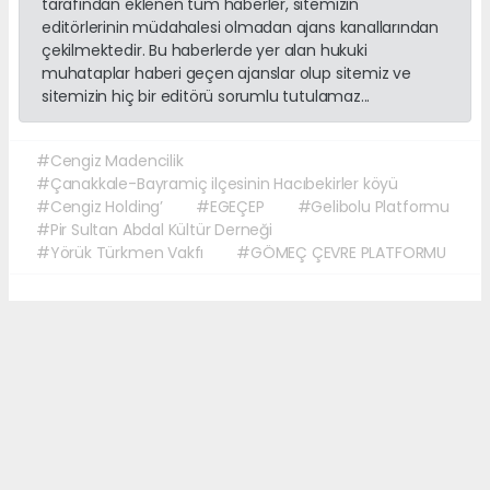
tarafından eklenen tüm haberler, sitemizin
editörlerinin müdahalesi olmadan ajans kanallarından
çekilmektedir. Bu haberlerde yer alan hukuki
muhataplar haberi geçen ajanslar olup sitemiz ve
sitemizin hiç bir editörü sorumlu tutulamaz...
#Cengiz Madencilik
#Çanakkale-Bayramiç ilçesinin Hacıbekirler köyü
#Cengiz Holding’
#EGEÇEP
#Gelibolu Platformu
#Pir Sultan Abdal Kültür Derneği
#Yörük Türkmen Vakfı
#GÖMEÇ ÇEVRE PLATFORMU