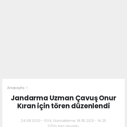
Anasayfa
Jandarma Uzman Çavuş Onur
Kıran için tören düzenlendi
24.08.2020 - 11:04, Güncelleme: 18.05.2021 - 14:25
3713+ kez okundu.