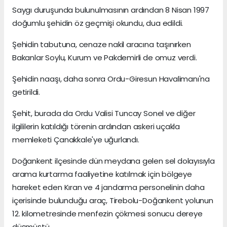
Saygı duruşunda bulunulmasının ardından 8 Nisan 1997
doğumlu şehidin öz geçmişi okundu, dua edildi.
Şehidin tabutuna, cenaze nakil aracına taşınırken
Bakanlar Soylu, Kurum ve Pakdemirli de omuz verdi.
Şehidin naaşı, daha sonra Ordu-Giresun Havalimanı'na
getirildi.
Şehit, burada da Ordu Valisi Tuncay Sonel ve diğer
ilgililerin katıldığı törenin ardından askeri uçakla
memleketi Çanakkale'ye uğurlandı.
Doğankent ilçesinde dün meydana gelen sel dolayısıyla
arama kurtarma faaliyetine katılmak için bölgeye
hareket eden Kıran ve 4 jandarma personelinin daha
içerisinde bulunduğu araç, Tirebolu-Doğankent yolunun
12. kilometresinde menfezin çökmesi sonucu dereye
düşmüştü.