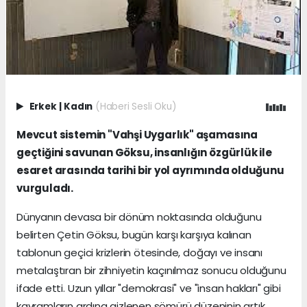
Erkek
|
Kadın
(Haberi Sesli Oku)
Mevcut sistemin "Vahşi Uygarlık" aşamasına
geçtiğini savunan Göksu, insanlığın özgürlük ile
esaret arasında tarihi bir yol ayrımında olduğunu
vurguladı.
Dünyanın devasa bir dönüm noktasında olduğunu
belirten Çetin Göksu, bugün karşı karşıya kalınan
tablonun geçici krizlerin ötesinde, doğayı ve insanı
metalaştıran bir zihniyetin kaçınılmaz sonucu olduğunu
ifade etti. Uzun yıllar "demokrasi" ve "insan hakları" gibi
kavramların ardına gizlenen sömürü düzeninin artık