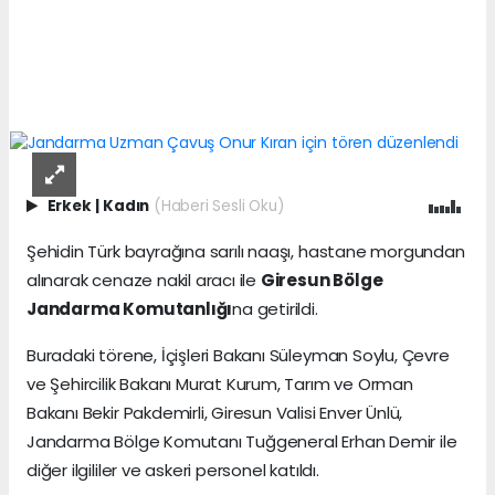
Erkek
|
Kadın
(Haberi Sesli Oku)
Şehidin Türk bayrağına sarılı naaşı, hastane morgundan
alınarak cenaze nakil aracı ile
Giresun Bölge
Jandarma Komutanlığı
na getirildi.
Buradaki törene, İçişleri Bakanı Süleyman Soylu, Çevre
ve Şehircilik Bakanı Murat Kurum, Tarım ve Orman
Bakanı Bekir Pakdemirli, Giresun Valisi Enver Ünlü,
Jandarma Bölge Komutanı Tuğgeneral Erhan Demir ile
diğer ilgililer ve askeri personel katıldı.