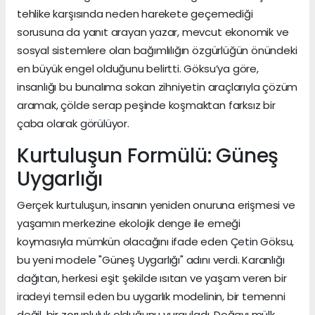
tehlike karşısında neden harekete geçemediği
sorusuna da yanıt arayan yazar, mevcut ekonomik ve
sosyal sistemlere olan bağımlılığın özgürlüğün önündeki
en büyük engel olduğunu belirtti. Göksu’ya göre,
insanlığı bu bunalıma sokan zihniyetin araçlarıyla çözüm
aramak, çölde serap peşinde koşmaktan farksız bir
çaba olarak görülüyor.
Kurtuluşun Formülü: Güneş
Uygarlığı
Gerçek kurtuluşun, insanın yeniden onuruna erişmesi ve
yaşamın merkezine ekolojik denge ile emeği
koymasıyla mümkün olacağını ifade eden Çetin Göksu,
bu yeni modele "Güneş Uygarlığı" adını verdi. Karanlığı
dağıtan, herkesi eşit şekilde ısıtan ve yaşam veren bir
iradeyi temsil eden bu uygarlık modelinin, bir temenni
değil, bir zorunluluk olduğunu vurguladı. Doğayı mülk,