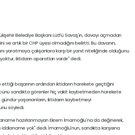
yükşehir Belediye Başkanı Lütfü Savaş'ın, davayı açmadan
i ve artık bir CHP üyesi olmadığını belirtti. Bu davanın,
ını yaratmaya çalışanlara karşı bir yanıt niteliğinde olduğunu
oktur, iktidarın aparatları vardır" dedi.
 ettiği başarının ardından iktidarın harekete geçtiğini
ücünü sandıkta görenler hiç vakit kaybetmeden harekete
178 gündür yaşananların, iktidarın kaybetmeyi
nu söyledi.
ddianame hazırlanmayan Ekrem İmamoğlu'na da değinerek,
ada iddianame yok" dedi. İmamoğlu'nun, sandıkta karşısına