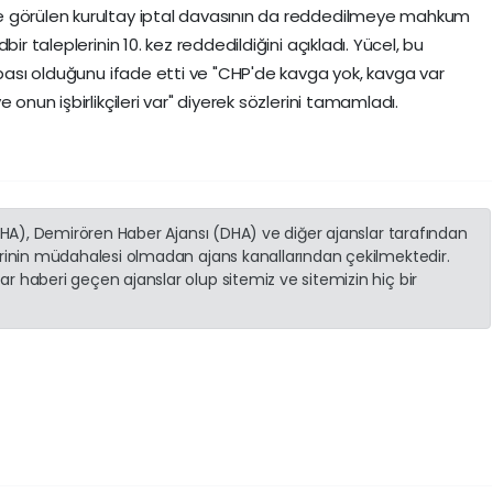
e görülen kurultay iptal davasının da reddedilmeye mahkum
ir taleplerinin 10. kez reddedildiğini açıkladı. Yücel, bu
abası olduğunu ifade etti ve "CHP'de kavga yok, kavga var
 onun işbirlikçileri var" diyerek sözlerini tamamladı.
(İHA), Demirören Haber Ajansı (DHA) ve diğer ajanslar tarafından
erinin müdahalesi olmadan ajans kanallarından çekilmektedir.
r haberi geçen ajanslar olup sitemiz ve sitemizin hiç bir