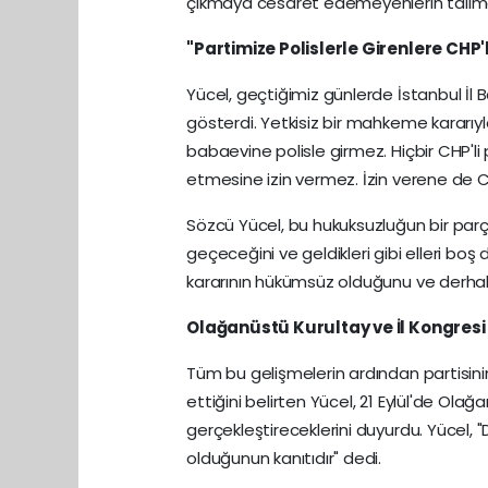
çıkmaya cesaret edemeyenlerin talimatı
"Partimize Polislerle Girenlere CHP
Yücel, geçtiğimiz günlerde İstanbul İl
gösterdi. Yetkisiz bir mahkeme kararıyla 
babaevine polisle girmez. Hiçbir CHP'li
etmesine izin vermez. İzin verene de C
Sözcü Yücel, bu hukuksuzluğun bir parças
geçeceğini ve geldikleri gibi elleri boş 
kararının hükümsüz olduğunu ve derhal k
Olağanüstü Kurultay ve İl Kongresi
Tüm bu gelişmelerin ardından partisini
ettiğini belirten Yücel, 21 Eylül'de Olağa
gerçekleştireceklerini duyurdu. Yücel, "
olduğunun kanıtıdır" dedi.