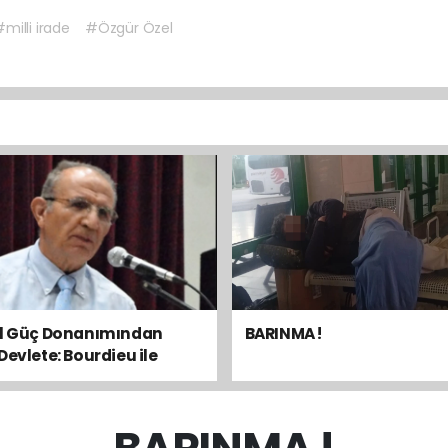
milli irade
#Özgür Özel
el Güç Donanımından
BARINMA !
Devlete: Bourdieu ile
sal Dengeyi Okumak
BARINMA !