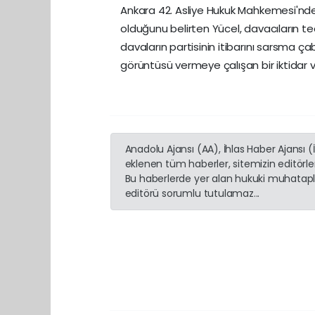
Ankara 42. Asliye Hukuk Mahkemesi'nd
olduğunu belirten Yücel, davacıların tedb
davaların partisinin itibarını sarsma ç
görüntüsü vermeye çalışan bir iktidar ve
Anadolu Ajansı (AA), İhlas Haber Ajansı 
eklenen tüm haberler, sitemizin editörl
Bu haberlerde yer alan hukuki muhatapla
editörü sorumlu tutulamaz...