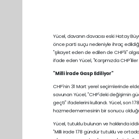
Yücel, davanın davacısı eski Hatay Bü
önce parti suçu nedeniyle ihraç edildiğin
"şikayet eden de edilen de CHP'li" algıs
ifade eden Yücel, "Karşımızda CHP'liler y
"Milli İrade Gasp Ediliyor"
CHP'nin 31 Mart yerel seçimlerinde elde
savunan Yücel, "CHP'deki değişimin g
geçti" ifadelerini kullandı. Yücel, son 
hazmedememesinin bir sonucu olduğu
Yücel, tutuklu bulunan ve hakkında i
"Milli irade 178 gündür tutuklu ve ort