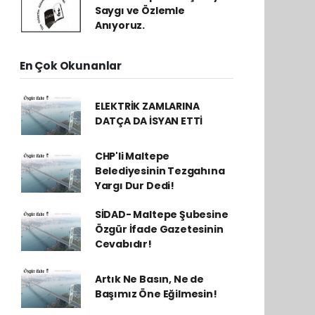
Saygı ve Özlemle
Anıyoruz.
En Çok Okunanlar
ELEKTRİK ZAMLARINA
DATÇA DA İSYAN ETTİ
CHP'li Maltepe
Belediyesinin Tezgahına
Yargı Dur Dedi!
SİDAD- Maltepe Şubesine
Özgür İfade Gazetesinin
Cevabıdır!
Artık Ne Basın, Ne de
Başımız Öne Eğilmesin!