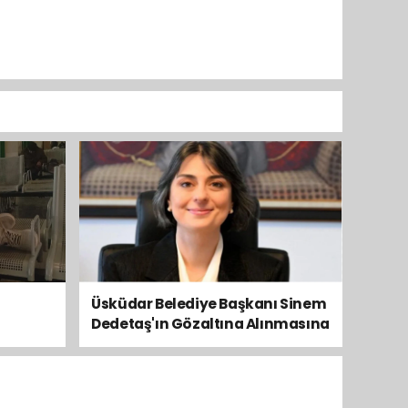
Üsküdar Belediye Başkanı Sinem
Dedetaş'ın Gözaltına Alınmasına
Kamuoyundan Ve Siyasetten
Tepkiler Yükseliyor