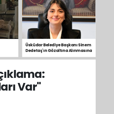
Üsküdar Belediye Başkanı Sinem
Dedetaş'ın Gözaltına Alınmasına
Kamuoyundan Ve Siyasetten
Tepkiler Yükseliyor
çıklama:
arı Var"