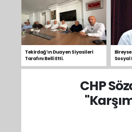
Tekirdağ’ın Duayen Siyasileri
Bireys
Tarafını Belli Etti.
Sosyal 
Toplum
CHP Söz
"Karşım