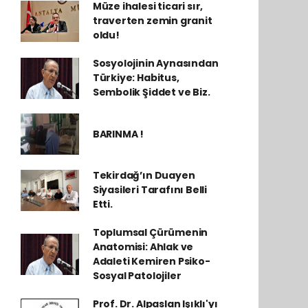
Müze ihalesi ticari sır,
traverten zemin granit
oldu!
Sosyolojinin Aynasından
Türkiye: Habitus,
Sembolik Şiddet ve Biz.
BARINMA !
Tekirdağ’ın Duayen
Siyasileri Tarafını Belli
Etti.
Toplumsal Çürümenin
Anatomisi: Ahlak ve
Adaleti Kemiren Psiko-
Sosyal Patolojiler
Prof. Dr. Alpaslan Işıklı'yı