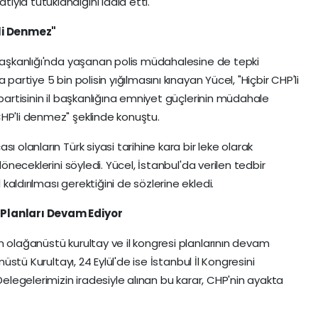
yla tutuklandığını iddia etti.
'li Denmez"
 Başkanlığı'nda yaşanan polis müdahalesine de tepki
partiye 5 bin polisin yığılmasını kınayan Yücel, "Hiçbir CHP'li
 partisinin il başkanlığına emniyet güçlerinin müdahale
HP'li denmez" şeklinde konuştu.
ı olanların Türk siyasi tarihine kara bir leke olarak
döneceklerini söyledi. Yücel, İstanbul'da verilen tedbir
aldırılması gerektiğini de sözlerine ekledi.
 Planları Devam Ediyor
n olağanüstü kurultay ve il kongresi planlarının devam
nüstü Kurultayı, 24 Eylül'de ise İstanbul İl Kongresini
Delegelerimizin iradesiyle alınan bu karar, CHP'nin ayakta