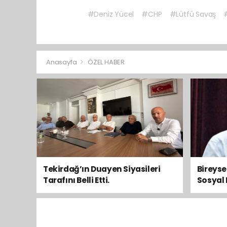
#Deniz Yücel
#CHP
#Lütfü Savaş
#
Anasayfa
ÖZEL HABER
Tekirdağ’ın Duayen Siyasileri
Bireys
Tarafını Belli Etti.
Sosyal 
Toplum