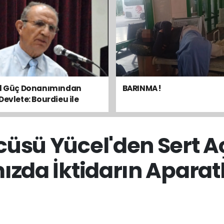
el Güç Donanımından
BARINMA !
Devlete: Bourdieu ile
sal Dengeyi Okumak
cüsü Yücel'den Sert A
ızda İktidarın Aparatl