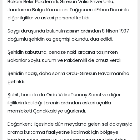
Bakanı Bekir Pakdemirli, Giresun Valisi Enver Ünlü,
Jandarma Bölge Komutanı Tuğgeneral Erhan Demir ile
diğer ilgililer ve askeri personel katıldı.
Saygı duruşunda bulunulmasının ardından 8 Nisan 1997
doğumlu şehidin öz geçmişi okundu, dua edildi.
Şehidin tabutuna, cenaze nakil aracına taşınırken
Bakanlar Soylu, Kurum ve Pakdemirli de omuz verdi.
Şehidin naaşı, daha sonra Ordu-Giresun Havalimanı'na
getirildi.
Şehit, burada da Ordu Valisi Tuncay Sonel ve diğer
ilgililerin katıldığı törenin ardından askeri uçakla
memleketi Çanakkale'ye uğurlandı.
Doğankent ilçesinde dün meydana gelen sel dolayısıyla
arama kurtarma faaliyetine katılmak için bölgeye