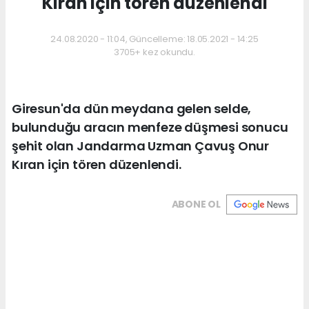
Kıran için tören düzenlendi
24.08.2020 - 11:04, Güncelleme: 18.05.2021 - 14:25
3705+ kez okundu.
Giresun'da dün meydana gelen selde,
bulunduğu aracın menfeze düşmesi sonucu
şehit olan Jandarma Uzman Çavuş Onur
Kıran için tören düzenlendi.
ABONE OL