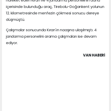
hareket eden Kıran ve 4 jandarma personelinin daha
içerisinde bulunduğu araç, Tirebolu-Doğankent yolunun
12. kilometresinde menfezin çökmesi sonucu dereye
düşmüştü.
Çalışmalar sonucunda Kıran'ın naaşına ulaşılmıştı. 4
jandarma personelini arama çalışmaları ise devam
ediyor.
VAN HABERİ