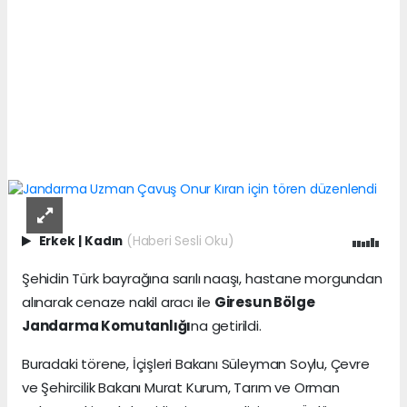
Erkek
|
Kadın
(Haberi Sesli Oku)
Şehidin Türk bayrağına sarılı naaşı, hastane morgundan
alınarak cenaze nakil aracı ile
Giresun Bölge
Jandarma Komutanlığı
na getirildi.
Buradaki törene, İçişleri Bakanı Süleyman Soylu, Çevre
ve Şehircilik Bakanı Murat Kurum, Tarım ve Orman