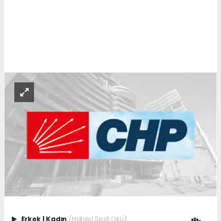
Erkek
|
Kadın
(Haberi Sesli Oku)