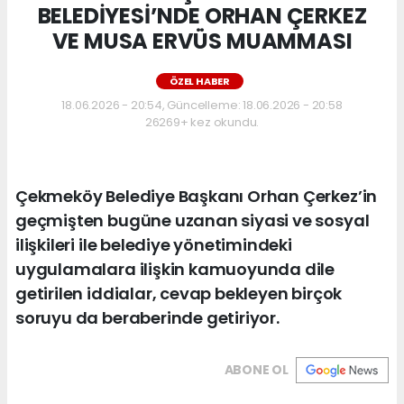
BELEDİYESİ’NDE ORHAN ÇERKEZ
VE MUSA ERVÜS MUAMMASI
ÖZEL HABER
18.06.2026 - 20:54, Güncelleme: 18.06.2026 - 20:58
26269+ kez okundu.
Çekmeköy Belediye Başkanı Orhan Çerkez’in
geçmişten bugüne uzanan siyasi ve sosyal
ilişkileri ile belediye yönetimindeki
uygulamalara ilişkin kamuoyunda dile
getirilen iddialar, cevap bekleyen birçok
soruyu da beraberinde getiriyor.
ABONE OL