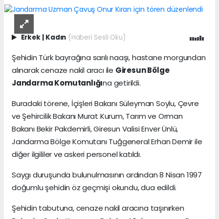
Erkek
|
Kadın
(Haberi Sesli Oku)
Şehidin Türk bayrağına sarılı naaşı, hastane morgundan
alınarak cenaze nakil aracı ile
Giresun Bölge
Jandarma Komutanlığı
na getirildi.
Buradaki törene, İçişleri Bakanı Süleyman Soylu, Çevre
ve Şehircilik Bakanı Murat Kurum, Tarım ve Orman
Bakanı Bekir Pakdemirli, Giresun Valisi Enver Ünlü,
Jandarma Bölge Komutanı Tuğgeneral Erhan Demir ile
diğer ilgililer ve askeri personel katıldı.
Saygı duruşunda bulunulmasının ardından 8 Nisan 1997
doğumlu şehidin öz geçmişi okundu, dua edildi.
Şehidin tabutuna, cenaze nakil aracına taşınırken