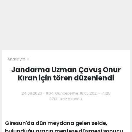
Anasayfa
Jandarma Uzman Çavuş Onur
Kıran için tören düzenlendi
24.08.2020 - 11:04, Güncelleme: 18.05.2021 - 14:25
3713+ kez okundu.
Giresun'da dün meydana gelen selde,
bulunduğu aracın menfeze düşmesi sonucu