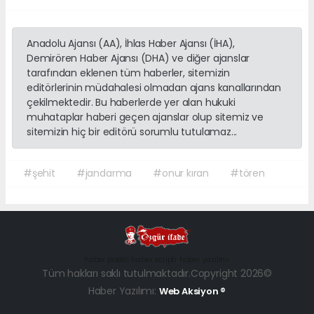
Anadolu Ajansı (AA), İhlas Haber Ajansı (İHA),
Demirören Haber Ajansı (DHA) ve diğer ajanslar
tarafından eklenen tüm haberler, sitemizin
editörlerinin müdahalesi olmadan ajans kanallarından
çekilmektedir. Bu haberlerde yer alan hukuki
muhataplar haberi geçen ajanslar olup sitemiz ve
sitemizin hiç bir editörü sorumlu tutulamaz...
#şehit
#jandarma
#onur kıran
#tören
haber paketi
haber scripti
haber yazılımı
Tüm hakları saklı tutulmaktadır.Copyright 2026©
Haber Yazılımı:
Web Aksiyon ®