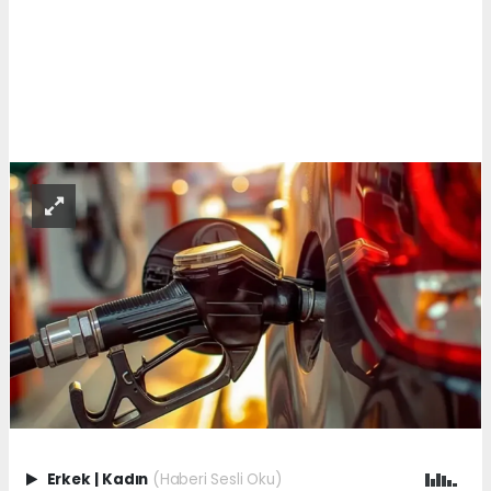
Erkek
|
Kadın
(Haberi Sesli Oku)