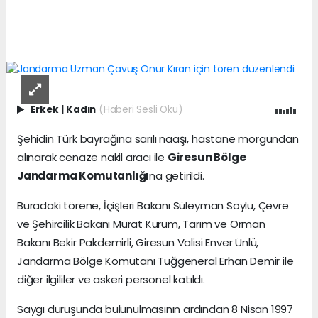
Erkek
|
Kadın
(Haberi Sesli Oku)
Şehidin Türk bayrağına sarılı naaşı, hastane morgundan
alınarak cenaze nakil aracı ile
Giresun Bölge
Jandarma Komutanlığı
na getirildi.
Buradaki törene, İçişleri Bakanı Süleyman Soylu, Çevre
ve Şehircilik Bakanı Murat Kurum, Tarım ve Orman
Bakanı Bekir Pakdemirli, Giresun Valisi Enver Ünlü,
Jandarma Bölge Komutanı Tuğgeneral Erhan Demir ile
diğer ilgililer ve askeri personel katıldı.
Saygı duruşunda bulunulmasının ardından 8 Nisan 1997