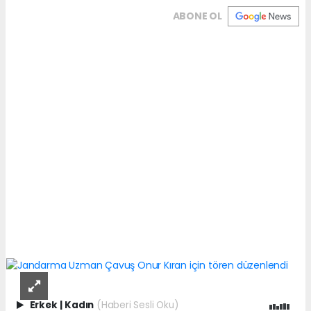
ABONE OL
Erkek
|
Kadın
(Haberi Sesli Oku)