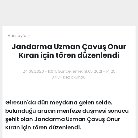
Anasayfa
Jandarma Uzman Çavuş Onur
Kıran için tören düzenlendi
24.08.2020 - 11:04, Güncelleme: 18.05.2021 - 14:25
3713+ kez okundu.
Giresun'da dün meydana gelen selde,
bulunduğu aracın menfeze düşmesi sonucu
şehit olan Jandarma Uzman Çavuş Onur
Kıran için tören düzenlendi.