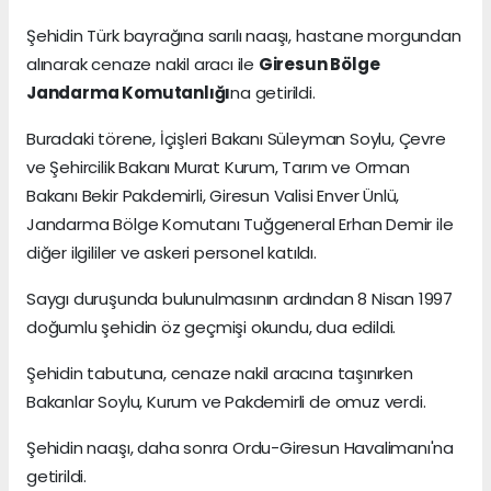
Şehidin Türk bayrağına sarılı naaşı, hastane morgundan
alınarak cenaze nakil aracı ile
Giresun Bölge
Jandarma Komutanlığı
na getirildi.
Buradaki törene, İçişleri Bakanı Süleyman Soylu, Çevre
ve Şehircilik Bakanı Murat Kurum, Tarım ve Orman
Bakanı Bekir Pakdemirli, Giresun Valisi Enver Ünlü,
Jandarma Bölge Komutanı Tuğgeneral Erhan Demir ile
diğer ilgililer ve askeri personel katıldı.
Saygı duruşunda bulunulmasının ardından 8 Nisan 1997
doğumlu şehidin öz geçmişi okundu, dua edildi.
Şehidin tabutuna, cenaze nakil aracına taşınırken
Bakanlar Soylu, Kurum ve Pakdemirli de omuz verdi.
Şehidin naaşı, daha sonra Ordu-Giresun Havalimanı'na
getirildi.