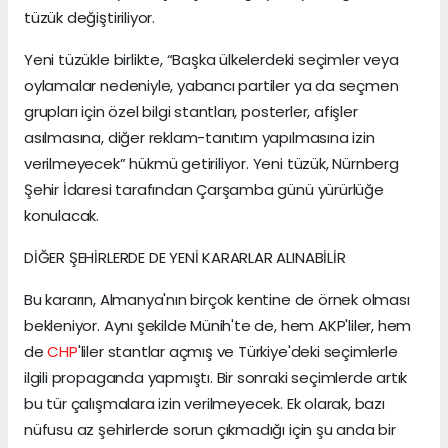
tüzük değiştiriliyor.
Yeni tüzükle birlikte, “Başka ülkelerdeki seçimler veya
oylamalar nedeniyle, yabancı partiler ya da seçmen
grupları için özel bilgi stantları, posterler, afişler
asılmasına, diğer reklam-tanıtım yapılmasına izin
verilmeyecek” hükmü getiriliyor. Yeni tüzük, Nürnberg
Şehir İdaresi tarafından Çarşamba günü yürürlüğe
konulacak.
DİĞER ŞEHİRLERDE DE YENİ KARARLAR ALINABİLİR
Bu kararın, Almanya'nın birçok kentine de örnek olması
bekleniyor. Aynı şekilde Münih'te de, hem AKP'liler, hem
de
CHP
'liler stantlar açmış ve Türkiye'deki seçimlerle
ilgili propaganda yapmıştı. Bir sonraki seçimlerde artık
bu tür çalışmalara izin verilmeyecek. Ek olarak, bazı
nüfusu az şehirlerde sorun çıkmadığı için şu anda bir