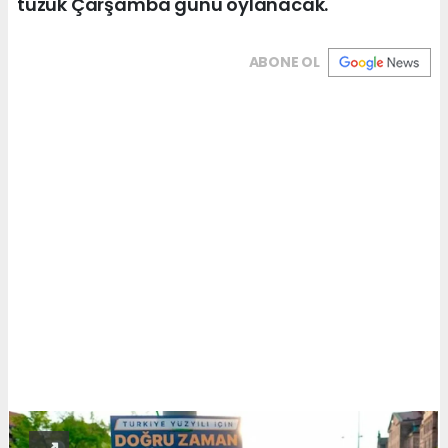
tüzük Çarşamba günü oylanacak.
ABONE OL