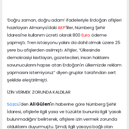
‘Doğru zaman, doğru adam’ ifadeleriyle Erdoğan afişleri
hazırlayan Almanya'daki
AKP
'liler, Nürnberg Şehir
İdaresi'ne kullanım ücreti olarak 800
Euro
ödeme
yapmıştı. Tren istasyonu yakını da dahil olmak üzere 25
yere bu afişlerden asılmıştı. Afişler, “Ülkesinde
demokrasiyi kısıtlayan, gazetecileri, insan haklarını
savunucularını hapse atan Erdoğan'ın ülkemizde reklam
yapmasını istemiyoruz” diyen gruplar tarafından sert
şekilde eleştirilmişti.
İZİN VERMEK ZORUNDA KALDILAR
Sözcü
'den
Ali Gülen'
in haberine göre Nürnberg Şehir
İdaresi, afişlerle ilgili yasa ve tüzükte bununla ilgili ‘yasak
bulunmadığını’ belirterek, afişlere izin vermek zorunda
olduklarını duyurmuştu. Şimdi, ilgili yasaya bağlı olan