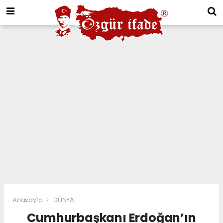
Anasayfa
DÜNYA
Cumhurbaşkanı Erdoğan’ın