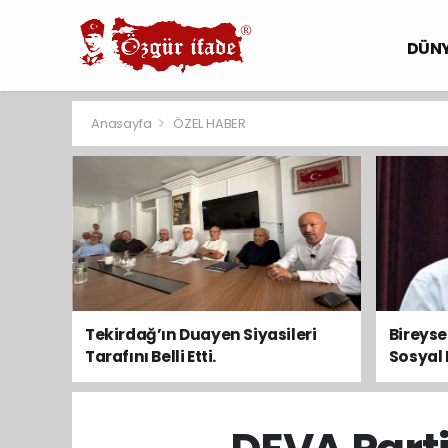
DÜN
Anasayfa
ÖZEL HABER
Tekirdağ’ın Duayen Siyasileri
Bireys
Tarafını Belli Etti.
Sosyal 
Toplum