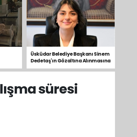
Üsküdar Belediye Başkanı Sinem
Dedetaş'ın Gözaltına Alınmasına
Kamuoyundan Ve Siyasetten
Tepkiler Yükseliyor
lışma süresi