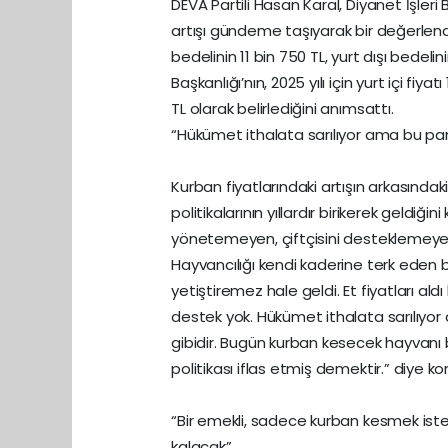
DEVA Partili Hasan Karal, Diyanet İşleri
artışı gündeme taşıyarak bir değerlend
bedelinin 11 bin 750 TL, yurt dışı bedelin
Başkanlığı’nın, 2025 yılı için yurt içi fiy
TL olarak belirlediğini anımsattı.
“Hükümet ithalata sarılıyor ama bu p
Kurban fiyatlarındaki artışın arkasında
politikalarının yıllardır birikerek geldiğ
yönetemeyen, çiftçisini desteklemeyen v
Hayvancılığı kendi kaderine terk eden b
yetiştiremez hale geldi. Et fiyatları al
destek yok. Hükümet ithalata sarılıy
gibidir. Bugün kurban kesecek hayvanı 
politikası iflas etmiş demektir.” diye k
“Bir emekli, sadece kurban kesmek i
kalacak”