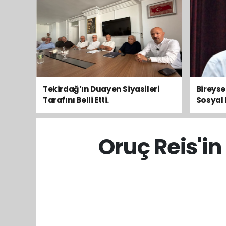
Tekirdağ’ın Duayen Siyasileri
Bireys
Tarafını Belli Etti.
Sosyal 
Toplum
Oruç Reis'i