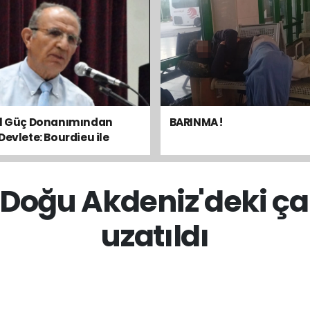
el Güç Donanımından
BARINMA !
Devlete: Bourdieu ile
sal Dengeyi Okumak
n Doğu Akdeniz'deki ça
uzatıldı