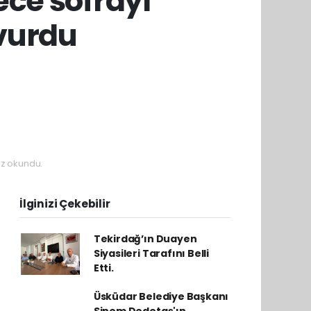
ece sofrayı
 vurdu
z okundu.
İlginizi Çekebilir
Tekirdağ’ın Duayen
Siyasileri Tarafını Belli
Etti.
Üsküdar Belediye Başkanı