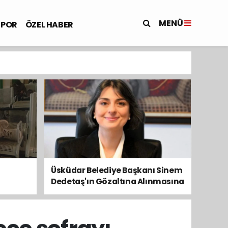
MENÜ
SPOR
ÖZEL HABER
Üsküdar Belediye Başkanı Sinem
Dedetaş'ın Gözaltına Alınmasına
Kamuoyundan Ve Siyasetten
Tepkiler Yükseliyor