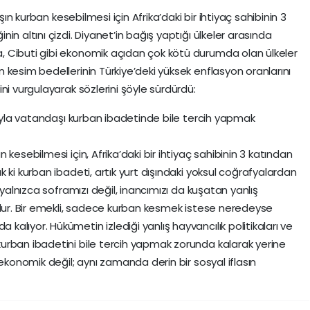
şın kurban kesebilmesi için Afrika’daki bir ihtiyaç sahibinin 3
n altını çizdi. Diyanet’in bağış yaptığı ülkeler arasında
 Cibuti gibi ekonomik açıdan çok kötü durumda olan ülkeler
 kesim bedellerinin Türkiye’deki yüksek enflasyon oranlarını
ni vurgulayarak sözlerini şöyle sürdürdü:
rıyla vatandaşı kurban ibadetinde bile tercih yapmak
kesebilmesi için, Afrika’daki bir ihtiyaç sahibinin 3 katından
 ki kurban ibadeti, artık yurt dışındaki yoksul coğrafyalardan
 yalnızca soframızı değil, inancımızı da kuşatan yanlış
udur. Bir emekli, sadece kurban kesmek istese neredeyse
lıyor. Hükümetin izlediği yanlış hayvancılık politikaları ve
urban ibadetini bile tercih yapmak zorunda kalarak yerine
 ekonomik değil; aynı zamanda derin bir sosyal iflasın