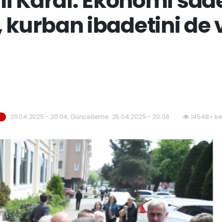
li Karal: Ekonomi sad
, kurban ibadetini de
25.04.2025 - 20:04, Güncelleme: 25.04.2025 - 20:04
14548+ ke