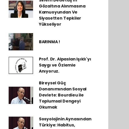
Sinem Dedetaş'ın
Gözaltına Alınmasına
Kamuoyundan Ve
Siyasetten Tepkiler
Yükseliyor
BARINMA !
Prof. Dr. Alpaslan Işıklı'yı
Saygı ve Özlemle
Anıyoruz.
Bireysel Güç
Donanımından Sosyal
Devlete: Bourdieu ile
Toplumsal Dengeyi
Okumak
Sosyolojinin Aynasından
Türkiye: Habitus,