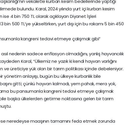
 Başkanlığı’nın vekaletle kurban kesim bedellerinde yaptığı
irmede bulundu. Karal, 2024 yılında yurt içi kurban kesim
in ise 4 bin 750 TL olarak açıklayan Diyanet İşleri
atı 13 bin 500 TL’ye yükseltirken, yurt dışı için bu rakamı 5 bin 450
ansumanla kangreni tedavi etmeye çalışmak gibi”
ki asıl nedenin sadece enflasyon olmadığını, yanlış hayvancılık
ini kaydeden Karal, “Ülkemiz ne yazık ki kendi hayvan varlığını
e üreticiye yük olan bir tarım politikası içinde debeleniyor.
ir yönetim anlayışı, bugün bu ülkeye kurbanlık bile
dı başını gitti; çünkü hayvan kalmadı, yem pahalı, mera yok,
or ama bu pansumanla kangreni tedavi etmeye çalışmak
bile başka ülkelerden getirme noktasına gelen bir tarım
onuştu.
stese neredeyse maaşının tamamını feda etmek zorunda