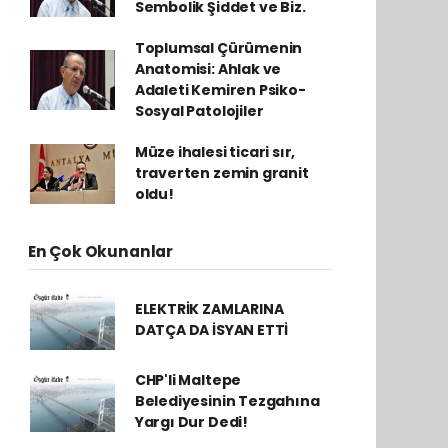
Sembolik Şiddet ve Biz.
Toplumsal Çürümenin
Anatomisi: Ahlak ve
Adaleti Kemiren Psiko-
Sosyal Patolojiler
Müze ihalesi ticari sır,
traverten zemin granit
oldu!
En Çok Okunanlar
ELEKTRİK ZAMLARINA
DATÇA DA İSYAN ETTİ
CHP'li Maltepe
Belediyesinin Tezgahına
Yargı Dur Dedi!