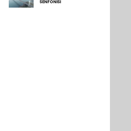
SENFONİSİ