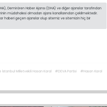
(İHA), Demirören Haber Ajansı (DHA) ve diğer ajanslar tarafından
erinin müdahalesi olmadan ajans kanallarından çekilmektedir.
r haberi geçen ajanslar olup sitemiz ve sitemizin hiç bir
İstanbul Milletvekili Hasan Karal
#DEVA Partisi
#Hasan Karal