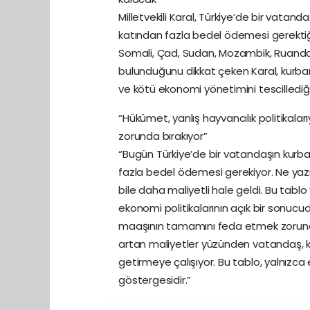
Milletvekili Karal, Türkiye’de bir vatanda
katından fazla bedel ödemesi gerektiğini
Somali, Çad, Sudan, Mozambik, Ruanda,
bulunduğunu dikkat çeken Karal, kurban
ve kötü ekonomi yönetimini tescillediği
“Hükümet, yanlış hayvancılık politikala
zorunda bırakıyor”
“Bugün Türkiye’de bir vatandaşın kurban 
fazla bedel ödemesi gerekiyor. Ne yazık
bile daha maliyetli hale geldi. Bu tablo
ekonomi politikalarının açık bir sonuc
maaşının tamamını feda etmek zorunda ka
artan maliyetler yüzünden vatandaş, k
getirmeye çalışıyor. Bu tablo, yalnızca
göstergesidir.”