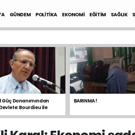
YA
GÜNDEM
POLİTİKA
EKONOMİ
EĞİTİM
SAĞLIK
el Güç Donanımından
BARINMA !
Devlete: Bourdieu ile
sal Dengeyi Okumak