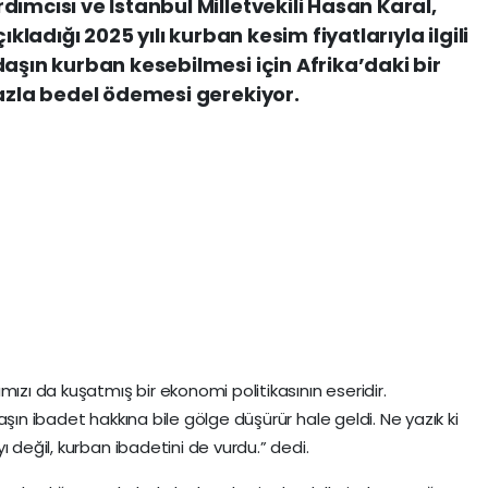
ımcısı ve İstanbul Milletvekili Hasan Karal,
ıkladığı 2025 yılı kurban kesim fiyatlarıyla ilgili
aşın kurban kesebilmesi için Afrika’daki bir
fazla bedel ödemesi gerekiyor.
mızı da kuşatmış bir ekonomi politikasının eseridir.
şın ibadet hakkına bile gölge düşürür hale geldi. Ne yazık ki
ı değil, kurban ibadetini de vurdu.” dedi.