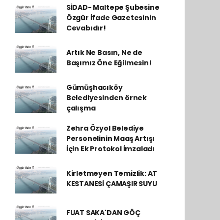
SİDAD- Maltepe Şubesine
Özgür İfade Gazetesinin
Cevabıdır!
Artık Ne Basın, Ne de
Başımız Öne Eğilmesin!
Gümüşhacıköy
Belediyesinden örnek
çalışma
Zehra Özyol Belediye
Personelinin Maaş Artışı
İçin Ek Protokol İmzaladı
Kirletmeyen Temizlik: AT
KESTANESİ ÇAMAŞIR SUYU
FUAT SAKA'DAN GÖÇ