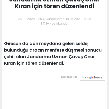
Kıran için tören düzenlendi
24.08.2020 - 11:04, Güncelleme: 18.05.2021 - 14:25
3713+ kez okundu.
Giresun'da dün meydana gelen selde,
bulunduğu aracın menfeze düşmesi sonucu
şehit olan Jandarma Uzman Çavuş Onur
Kıran için tören düzenlendi.
ABONE OL