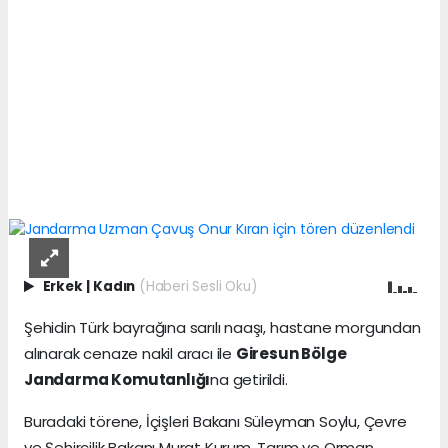
Erkek
|
Kadın
(Haberi Sesli Oku)
Şehidin Türk bayrağına sarılı naaşı, hastane morgundan
alınarak cenaze nakil aracı ile
Giresun Bölge
Jandarma Komutanlığı
na getirildi.
Buradaki törene, İçişleri Bakanı Süleyman Soylu, Çevre
ve Şehircilik Bakanı Murat Kurum, Tarım ve Orman