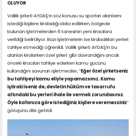
OLUYOR
Valilik şirketi AYDAŞ’ın söz konusu su sporları alanlarını
istediği kişilere kiraladığı iddia edilirken, bölgede
bulunan işletmelerden 6 tanesinin yeni kiracılara
verildiği belirtiliyor. Bazı işletmelerin ise kiraladıkları yerleri
tahliye etmediği öğrenildi. Valilik şirketi AYDAŞ’ın bu
alanları kiralarken özel şirket gibi davrandığını ancak
önceki kiracıları tahliye ederken kamu gücünü
kullandığını savunan işletmeciler, “
Eğer özel şirketseniz
bu tahliyeyi kamu eliyle yapamazsınız. Kamu
iştiraki iseniz de, devletin hüküm ve tasarrufu
altındaki bu yerleri ihale ile vermek zorundasınız.
Öyle kafanıza göre istediğiniz kişilere veremezsiniz
”
görüşünü dile getirdi.