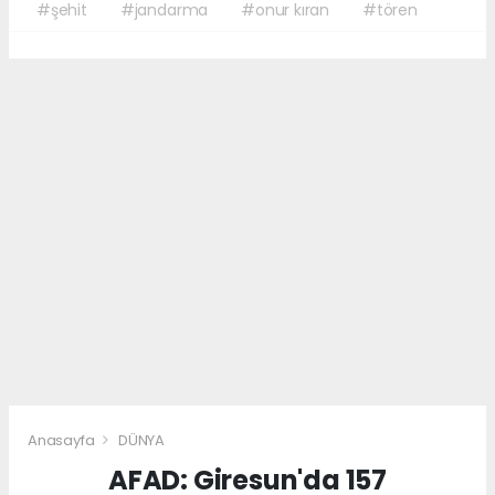
#şehit
#jandarma
#onur kıran
#tören
Anasayfa
DÜNYA
AFAD: Giresun'da 157