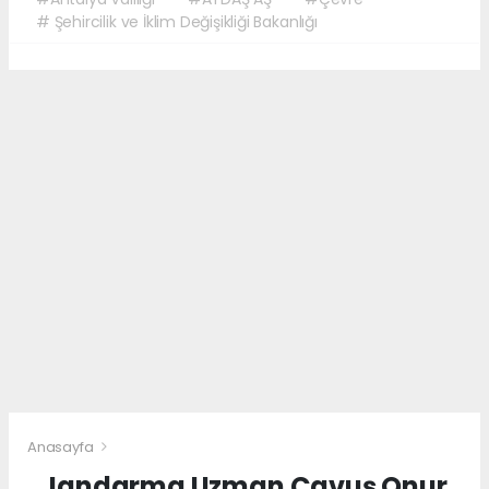
# Şehircilik ve İklim Değişikliği Bakanlığı
Anasayfa
Jandarma Uzman Çavuş Onur