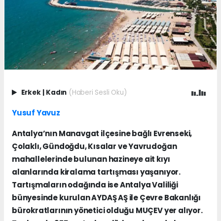
Erkek
|
Kadın
(Haberi Sesli Oku)
Yusuf Yavuz
Antalya’nın Manavgat ilçesine bağlı Evrenseki,
Çolaklı, Gündoğdu, Kısalar ve Yavrudoğan
mahallelerinde bulunan hazineye ait kıyı
alanlarında kiralama tartışması yaşanıyor.
Tartışmaların odağında ise Antalya Valiliği
bünyesinde kurulan AYDAŞ AŞ ile Çevre Bakanlığı
bürokratlarının yönetici olduğu MUÇEV yer alıyor.