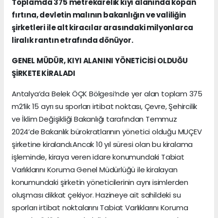
Toplamda 375 metrekarelik kıyı alanında kopan
fırtına, devletin malının bakanlığın ve valiliğin
şirketleri ile alt kiracılar arasındaki milyonlarca
liralık rantın etrafında dönüyor.
GENEL MÜDÜR, KIYI ALANINI YÖNETİCİSİ OLDUĞU
ŞİRKETE KİRALADI
Antalya’da Belek ÖÇK Bölgesi’nde yer alan toplam 375
m2’lik 15 ayrı su sporları irtibat noktası, Çevre, Şehircilik
ve İklim Değişikliği Bakanlığı tarafından Temmuz
2024’de Bakanlık bürokratlarının yönetici olduğu MUÇEV
şirketine kiralandı.Ancak 10 yıl süresi olan bu kiralama
işleminde, kiraya veren idare konumundaki Tabiat
Varlıklarını Koruma Genel Müdürlüğü ile kiralayan
konumundaki şirketin yöneticilerinin aynı isimlerden
oluşması dikkat çekiyor. Hazineye ait sahildeki su
sporları irtibat noktalarını Tabiat Varlıklarını Koruma