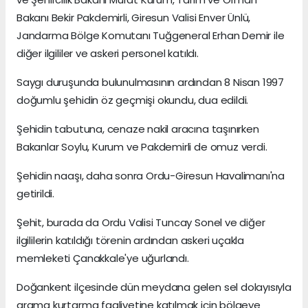
Bakanı Bekir Pakdemirli, Giresun Valisi Enver Ünlü,
Jandarma Bölge Komutanı Tuğgeneral Erhan Demir ile
diğer ilgililer ve askeri personel katıldı.
Saygı duruşunda bulunulmasının ardından 8 Nisan 1997
doğumlu şehidin öz geçmişi okundu, dua edildi.
Şehidin tabutuna, cenaze nakil aracına taşınırken
Bakanlar Soylu, Kurum ve Pakdemirli de omuz verdi.
Şehidin naaşı, daha sonra Ordu-Giresun Havalimanı'na
getirildi.
Şehit, burada da Ordu Valisi Tuncay Sonel ve diğer
ilgililerin katıldığı törenin ardından askeri uçakla
memleketi Çanakkale'ye uğurlandı.
Doğankent ilçesinde dün meydana gelen sel dolayısıyla
arama kurtarma faaliyetine katılmak için bölgeye