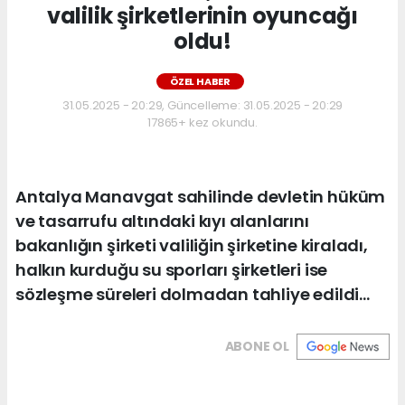
valilik şirketlerinin oyuncağı
oldu!
ÖZEL HABER
31.05.2025 - 20:29, Güncelleme: 31.05.2025 - 20:29
17865+ kez okundu.
Antalya Manavgat sahilinde devletin hüküm
ve tasarrufu altındaki kıyı alanlarını
bakanlığın şirketi valiliğin şirketine kiraladı,
halkın kurduğu su sporları şirketleri ise
sözleşme süreleri dolmadan tahliye edildi…
ABONE OL