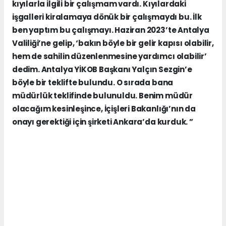
kıyılarla ilgili bir çalışmam vardı. Kıyılardaki
işgalleri kiralamaya dönük bir çalışmaydı bu. İlk
ben yaptım bu çalışmayı. Haziran 2023’te Antalya
Valiliği’ne gelip, ‘bakın böyle bir gelir kapısı olabilir,
hem de sahilin düzenlenmesine yardımcı olabilir’
dedim. Antalya YİKOB Başkanı Yalçın Sezgin’e
böyle bir teklifte bulundu. O sırada bana
müdürlük teklifinde bulunuldu. Benim müdür
olacağım kesinleşince, İçişleri Bakanlığı’nın da
onayı gerektiği için şirketi Ankara’da kurduk. ”