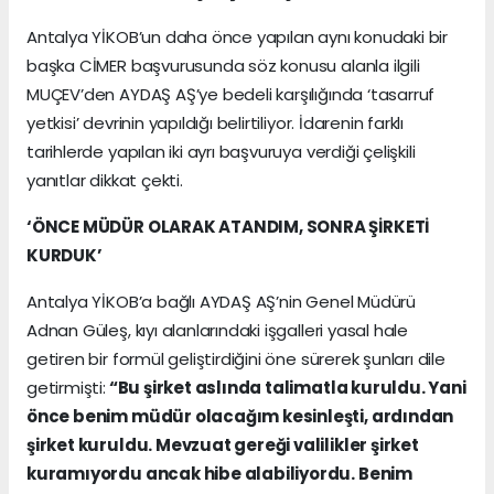
Antalya YİKOB’un daha önce yapılan aynı konudaki bir
başka CİMER başvurusunda söz konusu alanla ilgili
MUÇEV’den AYDAŞ AŞ’ye bedeli karşılığında ‘tasarruf
yetkisi’ devrinin yapıldığı belirtiliyor. İdarenin farklı
tarihlerde yapılan iki ayrı başvuruya verdiği çelişkili
yanıtlar dikkat çekti.
‘ÖNCE MÜDÜR OLARAK ATANDIM, SONRA ŞİRKETİ
KURDUK’
Antalya YİKOB’a bağlı AYDAŞ AŞ’nin Genel Müdürü
Adnan Güleş, kıyı alanlarındaki işgalleri yasal hale
getiren bir formül geliştirdiğini öne sürerek şunları dile
getirmişti:
“
Bu şirket aslında talimatla kuruldu. Yani
önce benim müdür olacağım kesinleşti, ardından
şirket kuruldu. Mevzuat gereği valilikler şirket
kuramıyordu ancak hibe alabiliyordu. Benim