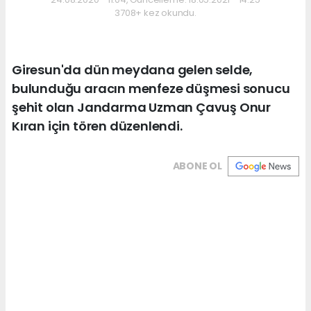
3708+ kez okundu.
Giresun'da dün meydana gelen selde,
bulunduğu aracın menfeze düşmesi sonucu
şehit olan Jandarma Uzman Çavuş Onur
Kıran için tören düzenlendi.
ABONE OL