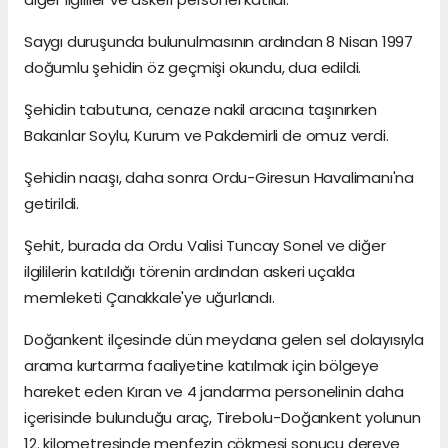
Saygı duruşunda bulunulmasının ardından 8 Nisan 1997
doğumlu şehidin öz geçmişi okundu, dua edildi.
Şehidin tabutuna, cenaze nakil aracına taşınırken
Bakanlar Soylu, Kurum ve Pakdemirli de omuz verdi.
Şehidin naaşı, daha sonra Ordu-Giresun Havalimanı'na
getirildi.
Şehit, burada da Ordu Valisi Tuncay Sonel ve diğer
ilgililerin katıldığı törenin ardından askeri uçakla
memleketi Çanakkale'ye uğurlandı.
Doğankent ilçesinde dün meydana gelen sel dolayısıyla
arama kurtarma faaliyetine katılmak için bölgeye
hareket eden Kıran ve 4 jandarma personelinin daha
içerisinde bulunduğu araç, Tirebolu-Doğankent yolunun
12. kilometresinde menfezin çökmesi sonucu dereye