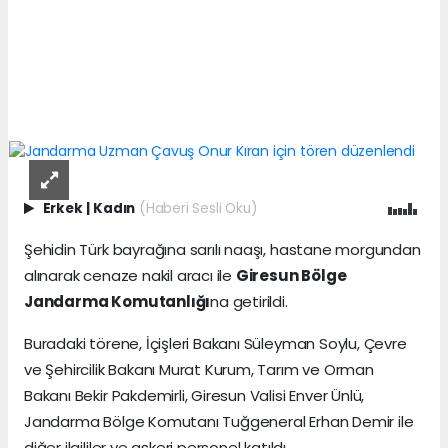
Erkek
|
Kadın
(Haberi Sesli Oku)
Şehidin Türk bayrağına sarılı naaşı, hastane morgundan
alınarak cenaze nakil aracı ile
Giresun Bölge
Jandarma Komutanlığı
na getirildi.
Buradaki törene, İçişleri Bakanı Süleyman Soylu, Çevre
ve Şehircilik Bakanı Murat Kurum, Tarım ve Orman
Bakanı Bekir Pakdemirli, Giresun Valisi Enver Ünlü,
Jandarma Bölge Komutanı Tuğgeneral Erhan Demir ile
diğer ilgililer ve askeri personel katıldı.