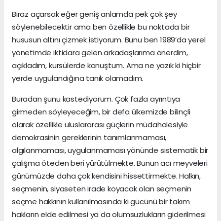
Biraz açarsak eğer geniş anlamda pek çok şey
söylenebilecektir ama ben özellikle bu noktada bir
hususun altını çizmek istiyorum. Bunu ben 1989’da yerel
yönetimde iktidara gelen arkadaşlarıma önerdim,
açıkladım, kürsülerde konuştum. Ama ne yazık ki hiçbir
yerde uygulandığına tanık olamadım.
Buradan şunu kastediyorum. Çok fazla ayrıntıya
girmeden söyleyeceğim, bir defa ülkemizde bilinçli
olarak özellikle uluslararası güçlerin müdahalesiyle
demokrasinin gereklerinin tanımlanmaması,
algılanmaması, uygulanmaması yönünde sistematik bir
çalışma öteden beri yürütülmekte. Bunun acı meyveleri
günümüzde daha çok kendisini hissettirmekte. Halkın,
seçmenin, siyaseten irade koyacak olan seçmenin
seçme hakkının kullanılmasında ki gücünü bir takım
hakların elde edilmesi ya da olumsuzlukların giderilmesi