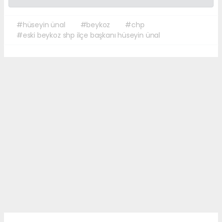
#hüseyin ünal
#beykoz
#chp
#eski beykoz shp ilçe başkanı hüseyin ünal