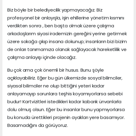
Biz böyle bir belediyecilik yapmayacağız. Biz
profesyonel bir anlayışla, işin ehillerine yönetim kısmını
verdikten sonra , ben başta olmak üzere çalışma
arkadaşlarım siyasi irademizin gereğini yerine getirmek
üzere sokağa çıkıp insana dokunup; insanların bizi bizim
de onları tanımamıza olanak sağlayacak hareketlilik ve
çalışma anlayışı içinde olacağız.
Bu çok ama çok önemli bir husus. Bunu şöyle
açıklayabiliriz. Eğer bu gün ülkemizde sosyal bilimciler,
siyasal bilimciler ne olup bittiğini yeteri kadar
anlayamayıp sorunlara teşhis koyamıyorlarsa sebebi
budur! Kartvizitleri istedikleri kadar kabarık ünvanlarla
dolu olmuş olsun. Eğer bu insanlar bunu yapmıyorlarsa
bu konuda ürettikleri projenin ayakları yere basamıyor.
Basamadığını da görüyoruz.