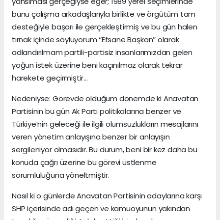
yansıması gerçeğiyse eğer; 1989 yerel seçimlerinde
bunu çalışma arkadaşlarıyla birlikte ve örgütüm tam
desteğiyle başarı ile gerçekleştirmiş ve bu gün halen
tırnak içinde söylüyorum ‘’Efsane Başkan’’ olarak
adlandırılmam partili-partisiz insanlarımızdan gelen
yoğun istek üzerine beni kaçınılmaz olarak tekrar
harekete geçirmiştir…
Nedeniyse: Görevde olduğum dönemde ki Anavatan
Partisinin bu gün Ak Parti politikalarına benzer ve
Türkiye’nin geleceği ile ilgili olumsuzlukların mesajlarını
veren yönetim anlayışına benzer bir anlayışın
sergileniyor olmasıdır. Bu durum, beni bir kez daha bu
konuda çağrı üzerine bu görevi üstlenme
sorumluluğuna yöneltmiştir.
Nasıl ki o günlerde Anavatan Partisinin adaylarına karşı
SHP içerisinde adı geçen ve kamuoyunun yakından