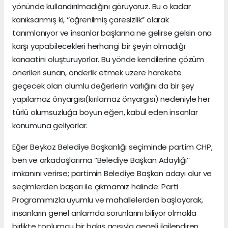
yönünde kullandırılmadığını görüyoruz. Bu o kadar
kanıksanmış ki, ‘’öğrenilmiş çaresizlik’’ olarak
tanımlanıyor ve insanlar başlarına ne gelirse gelsin ona
karşı yapabilecekleri herhangi bir şeyin olmadığı
kanaatini oluşturuyorlar. Bu yönde kendilerine çözüm
önerileri sunan, önderlik etmek üzere harekete
geçecek olan olumlu değerlerin varlığını da bir şey
yapılamaz önyargısı(kırılamaz önyargısı) nedeniyle her
türlü olumsuzluğa boyun eğen, kabul eden insanlar
konumuna geliyorlar.
Eğer Beykoz Belediye Başkanlığı seçiminde partim CHP,
ben ve arkadaşlarıma ‘’Belediye Başkan Adaylığı’’
imkanını verirse; partimin Belediye Başkan adayı olur ve
seçimlerden başarı ile çıkmamız halinde: Parti
Programımızla uyumlu ve mahallelerden başlayarak,
insanların genel anlamda sorunlarını biliyor olmakla
birlikte toplumcu bir bakış açısıyla geneli ilgilendiren