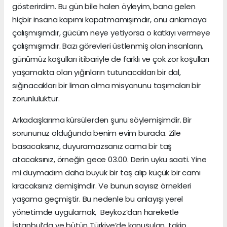
gösterirdim. Bu gün bile halen öyleyim, bana gelen
hiçbir insana kapımı kapatmamışımdır, onu anlamaya
çalışmışımdır, gücüm neye yetiyorsa o katkıyı vermeye
çalışmışımdır. Bazı görevleri üstlenmiş olan insanların,
günümüz koşulları itibariyle de farklı ve çok zor koşulları
yaşamakta olan yığınların tutunacakları bir dal,
sığınacakları bir liman olma misyonunu taşımaları bir
zorunluluktur.
Arkadaşlarıma kürsülerden şunu söylemişimdir. Bir
sorununuz olduğunda benim evim burada. Zile
basacaksınız, duyuramazsanız cama bir taş
atacaksınız, örneğin gece 03.00. Derin uyku saati. Yine
mi duymadım daha büyük bir taş alıp küçük bir camı
kıracaksınız demişimdir. Ve bunun sayısız örnekleri
yaşama geçmiştir. Bu nedenle bu anlayışı yerel
yönetimde uygulamak, Beykoz’dan hareketle
İstanbul’da ve bütün Türkiye’de konuşulan, takip