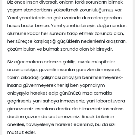
Biz önce insan diyorsak, onların farklı sorunlarını bilmek,
yaşam standartlarını yükseltmek zorunluluğumuz var.
Yerel yöneticilerin en çok üzerinde durmaları gereken
husus budur bence. Yerel yönetici bireyin doğumundan
ölümüne kadar her sürecini takip etmek zorunda olan,
her süreçte karşılaştığı güçlüklerin nedenlerini araştıran,
çözüm bulan ve bulmak zorunda olan bir bireydir.
Siz eğer makam odanıza çekilip, evrakı müspiteler
arasına sıkışıp, güvenilir insanları görevlendirmeyerek,
takım arkadaşı çalışması anlayışını benimsemeyerek-
insana güvenmeyerek her işi ben yapmalıyım
anlayışıyla hareket edip gününüzü imza atmakla
geçirirseniz yani sahaya inmezseniz; yani laboratuvara
girmezseniz insanların derdini de bilmezsiniz insanların
derdine çözüm de üretemezsiniz. Ancak birilerinin
önerileri, tavsiyeleriyle hareket edersiniz, bu da sizi
mutsuz eder.