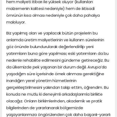
hem maliyeti itibarı ile yüksek oluyor (kullanılan
malzemenin kalitesi nedeniyle) hem de iktisadi
ömrünün kısa olması nedeniyle çok daha pahalıya
maloluyor.
Biz yapılmış olan ve yapılacak bütün projelerin bu
anlamda üretim maliyetlerinin ve kullanım sürelerinin
göz önünde bulundurularak değerlendirilip yeni
yatırımların buna göre yapılması; eski yatırımların da bu
nedenle rehabilite edilmesini gündeme getireceğiz. Bu
da ülkemizde pek yaşanan bir durum değil. Avrupa’da
yaşadığım süre içerisinde örnek alınması gerektiğine
inandığım yerel yönetim hizmetlerinin
gerçekleştirilmesini yakından takip ettim, öğrendim. Bu
konuda ne mutlu ki deneyimli arkadaşlarımla birlikte
olacağız. Onların birikimlerinden, akademik ve pratik
bilgilerinden de yararlanarak bölgemizde
yaşayanlarımıza öngörülenden çok daha başarılı-yararlı