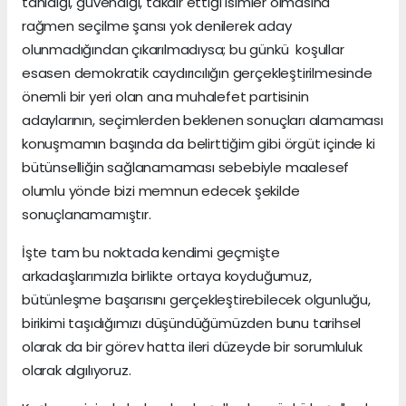
tanıdığı, güvendiği, takdir ettiği isimler olmasına
rağmen seçilme şansı yok denilerek aday
olunmadığından çıkarılmadıysa; bu günkü koşullar
esasen demokratik caydırıcılığın gerçekleştirilmesinde
önemli bir yeri olan ana muhalefet partisinin
adaylarının, seçimlerden beklenen sonuçları alamaması
konuşmamın başında da belirttiğim gibi örgüt içinde ki
bütünselliğin sağlanamaması sebebiyle maalesef
olumlu yönde bizi memnun edecek şekilde
sonuçlanamamıştır.
İşte tam bu noktada kendimi geçmişte
arkadaşlarımızla birlikte ortaya koyduğumuz,
bütünleşme başarısını gerçekleştirebilecek olgunluğu,
birikimi taşıdığımızı düşündüğümüzden bunu tarihsel
olarak da bir görev hatta ileri düzeyde bir sorumluluk
olarak algılıyoruz.