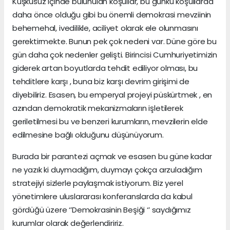
Kuşkusuz içinde bulunulan koşullar, bu günkü koşullarda
daha önce olduğu gibi bu önemli demokrasi mevziinin
behemehal, ivedilikle, aciliyet olarak ele olunmasını
gerektirmekte. Bunun pek çok nedeni var. Düne göre bu
gün daha çok nedenler gelişti. Birincisi Cumhuriyetimizin
giderek artan boyutlarda tehdit ediliyor olması, bu
tehditlere karşı , buna biz karşı devrim girişimi de
diyebiliriz. Esasen, bu emperyal projeyi püskürtmek , en
azından demokratik mekanizmaların işletilerek
geriletilmesi bu ve benzeri kurumların, mevzilerin elde
edilmesine bağlı olduğunu düşünüyorum.
Burada bir parantezi açmak ve esasen bu güne kadar
ne yazık ki duymadığım, duymayı çokça arzuladığım
stratejiyi sizlerle paylaşmak istiyorum. Biz yerel
yönetimlere uluslararası konferanslarda da kabul
gördüğü üzere ‘’Demokrasinin Beşiği ‘’ saydığımız
kurumlar olarak değerlendiririz.