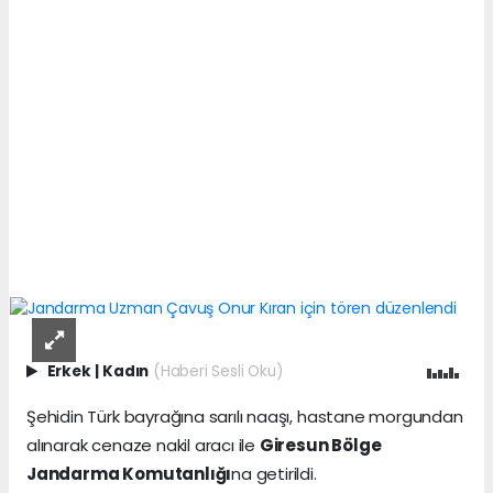
Erkek
|
Kadın
(Haberi Sesli Oku)
Şehidin Türk bayrağına sarılı naaşı, hastane morgundan
alınarak cenaze nakil aracı ile
Giresun Bölge
Jandarma Komutanlığı
na getirildi.