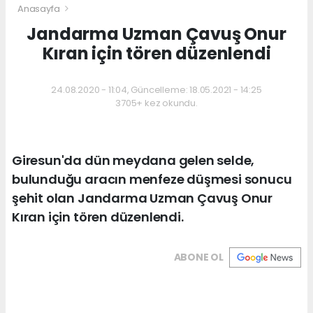
Anasayfa
Jandarma Uzman Çavuş Onur
Kıran için tören düzenlendi
24.08.2020 - 11:04, Güncelleme: 18.05.2021 - 14:25
3705+ kez okundu.
Giresun'da dün meydana gelen selde,
bulunduğu aracın menfeze düşmesi sonucu
şehit olan Jandarma Uzman Çavuş Onur
Kıran için tören düzenlendi.
ABONE OL