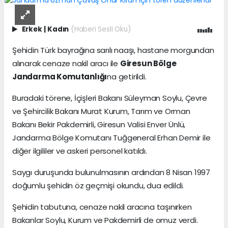
Erkek
|
Kadın
(Haberi Sesli Oku)
Şehidin Türk bayrağına sarılı naaşı, hastane morgundan
alınarak cenaze nakil aracı ile
Giresun Bölge
Jandarma Komutanlığı
na getirildi.
Buradaki törene, İçişleri Bakanı Süleyman Soylu, Çevre
ve Şehircilik Bakanı Murat Kurum, Tarım ve Orman
Bakanı Bekir Pakdemirli, Giresun Valisi Enver Ünlü,
Jandarma Bölge Komutanı Tuğgeneral Erhan Demir ile
diğer ilgililer ve askeri personel katıldı.
Saygı duruşunda bulunulmasının ardından 8 Nisan 1997
doğumlu şehidin öz geçmişi okundu, dua edildi.
Şehidin tabutuna, cenaze nakil aracına taşınırken
Bakanlar Soylu, Kurum ve Pakdemirli de omuz verdi.