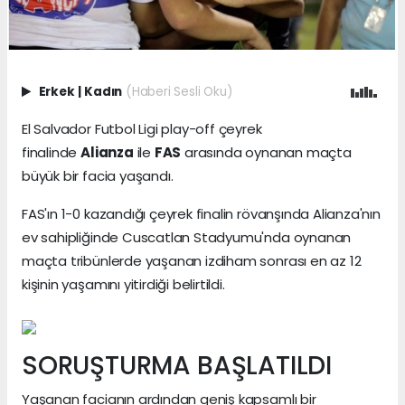
Erkek
|
Kadın
(Haberi Sesli Oku)
El Salvador Futbol Ligi play-off çeyrek
finalinde
Alianza
ile
FAS
arasında oynanan maçta
büyük bir facia yaşandı.
FAS'ın 1-0 kazandığı çeyrek finalin rövanşında Alianza'nın
ev sahipliğinde Cuscatlan Stadyumu'nda oynanan
maçta tribünlerde yaşanan izdiham sonrası en az 12
kişinin yaşamını yitirdiği belirtildi.
SORUŞTURMA BAŞLATILDI
Yaşanan facianın ardından geniş kapsamlı bir