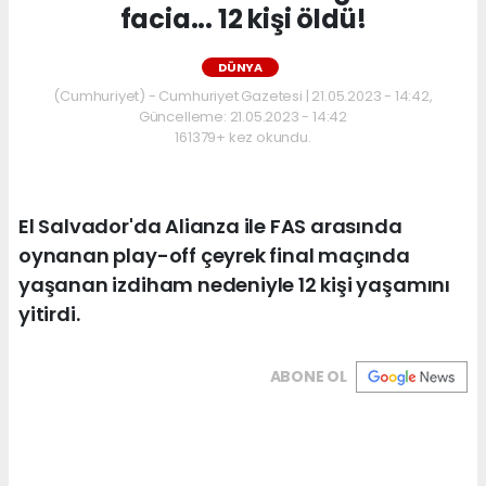
facia... 12 kişi öldü!
DÜNYA
(Cumhuriyet) - Cumhuriyet Gazetesi | 21.05.2023 - 14:42,
Güncelleme: 21.05.2023 - 14:42
161379+ kez okundu.
El Salvador'da Alianza ile FAS arasında
oynanan play-off çeyrek final maçında
yaşanan izdiham nedeniyle 12 kişi yaşamını
yitirdi.
ABONE OL