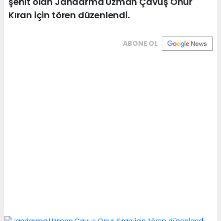
şehit olan Jandarma Uzman Çavuş Onur
Kıran için tören düzenlendi.
ABONE OL