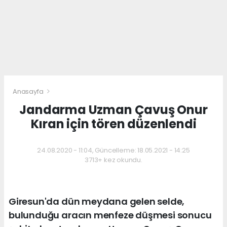
Anasayfa
Jandarma Uzman Çavuş Onur
Kıran için tören düzenlendi
24.08.2020 - 11:04, Güncelleme: 18.05.2021 - 14:25
3713+ kez okundu.
Giresun'da dün meydana gelen selde,
bulunduğu aracın menfeze düşmesi sonucu