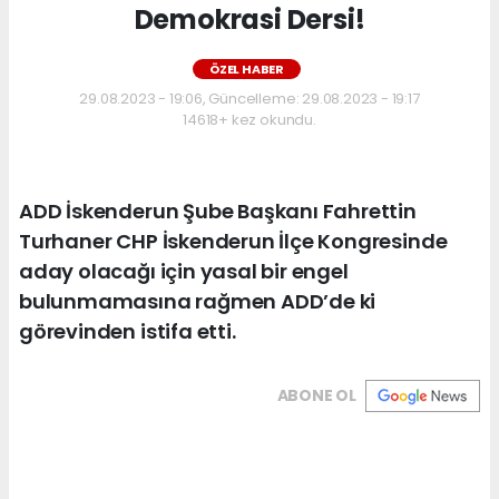
Demokrasi Dersi!
ÖZEL HABER
29.08.2023 - 19:06, Güncelleme: 29.08.2023 - 19:17
14618+ kez okundu.
ADD İskenderun Şube Başkanı Fahrettin
Turhaner CHP İskenderun İlçe Kongresinde
aday olacağı için yasal bir engel
bulunmamasına rağmen ADD’de ki
görevinden istifa etti.
ABONE OL