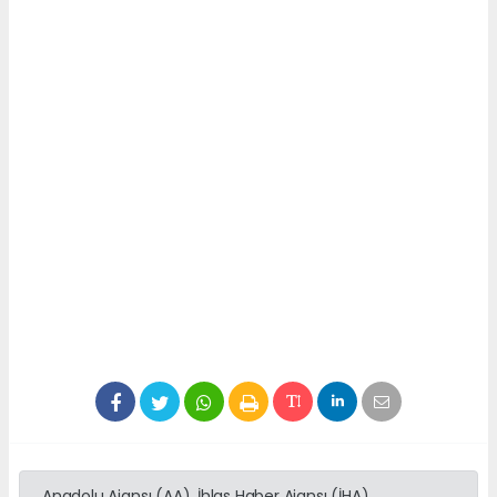
Anadolu Ajansı (AA), İhlas Haber Ajansı (İHA),