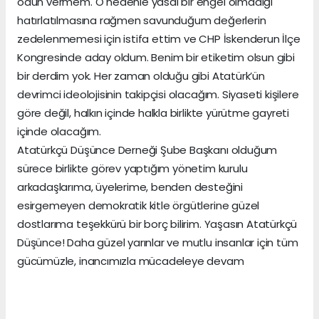
ödün vermem. O nedenle yasal bir engel olmadığı
hatırlatılmasına rağmen savunduğum değerlerin
zedelenmemesi için istifa ettim ve CHP İskenderun İlçe
Kongresinde aday oldum. Benim bir etiketim olsun gibi
bir derdim yok. Her zaman olduğu gibi Atatürk’ün
devrimci ideolojisinin takipçisi olacağım. Siyaseti kişilere
göre değil, halkın içinde halkla birlikte yürütme gayreti
içinde olacağım.
Atatürkçü Düşünce Derneği Şube Başkanı olduğum
sürece birlikte görev yaptığım yönetim kurulu
arkadaşlarıma, üyelerime, benden desteğini
esirgemeyen demokratik kitle örgütlerine güzel
dostlarıma teşekkürü bir borç bilirim. Yaşasın Atatürkçü
Düşünce! Daha güzel yarınlar ve mutlu insanlar için tüm
gücümüzle, inancımızla mücadeleye devam