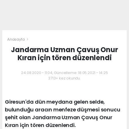
Anasayfa
Jandarma Uzman Çavuş Onur
Kıran için tören düzenlendi
24.08.2020 - 11:04, Güncelleme: 18.05.2021 - 14:25
3713+ kez okundu.
Giresun'da dün meydana gelen selde,
bulunduğu aracın menfeze düşmesi sonucu
şehit olan Jandarma Uzman Çavuş Onur
Kıran için tören düzenlendi.