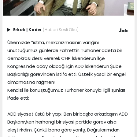
Erkek
|
Kadın
(Haberi Sesli Oku)
Ülkemizde ‘’istifa, mekanizmasının varlığını
unuttuğumuz günlerde Fahrettin Turhaner adeta bir
demokrasi dersi vererek CHP İskenderun İlçe
Kongresinde aday olacağı için ADD İskenderun Şube
Başkanlığı görevinden istifa etti. Üstelik yasal bir engel
olmamasına rağmen!
Kendisi ile konuştuğumuz Turhaner konuyla ilgili şunları
ifade etti:
ADD siyaset üstü bir yapı. Ben bir başka arkadaşım ADD
Başkanıyken herhangi bir siyasi partide görev alsa
eleştirirdim. Çünkü bana göre yanlış. Doğrularımdan