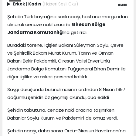
Erkek
|
Kadın
(Haberi Sesli Oku)
Şehidin Türk bayrağına sarılı naaşı, hastane morgundan
alınarak cenaze nakil aracı ile
Giresun Bölge
Jandarma Komutanlığı
na getirildi.
Buradaki törene, İçişleri Bakanı Süleyman Soylu, Çevre
ve Şehircilik Bakanı Murat Kurum, Tarım ve Orman
Bakanı Bekir Pakdemirli, Giresun Valisi Enver Ünlü,
Jandarma Bölge Komutanı Tuğgeneral Erhan Demir ile
diğer ilgililer ve askeri personel katıldı.
Saygı duruşunda bulunulmasının ardından 8 Nisan 1997
doğumlu şehidin öz geçmişi okundu, dua edildi.
Şehidin tabutuna, cenaze nakil aracına taşınırken
Bakanlar Soylu, Kurum ve Pakdemirli de omuz verdi.
Şehidin naaşı, daha sonra Ordu-Giresun Havalimanı'na